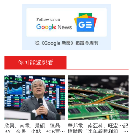
你可能還想看
欣興、南電、景碩、臻鼎-
華邦電、南亞科、旺宏…記
KY、金居、尖點...PCB買誰
憶體股「半年報勝利組」是