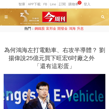
0
熱門：
鋼鐵股
富邦金
開發金
鴻海
升息
為何鴻海左打電動車、右攻半導體？ 劉
揚偉說25億元買下旺宏6吋廠之外
「還有這彩蛋」