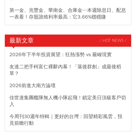
第一金、兆豐金、華南金、合庫金…本週除息日、配息
一表看！存股誰殖利率最高：它3.66%穩穩賺
最新文章
/ HOT NEWS /
2026年下半年投資展望：狂熱漲勢 vs 嚴峻現實
友達二把手柯富仁裸辭內幕！「落後群創」成最後稻
草？
2026前進大南方論壇
佳世達集團艦隊無人機小隊起飛！鎖定美日頂級客戶切
入
今周刊30週年特輯｜更好的台灣：回望精彩風雲，預
見前瞻行動