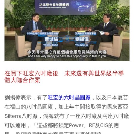
在買下旺宏六吋廠後 未來還有與世界級半導
體大咖合作案
劉揚偉表示，有了
旺宏的六吋晶圓廠
，以及日本夏普
在福山的八吋晶圓廠，加上年中間接取得的馬來西亞
Silterra八吋廠，鴻海就有了一座六吋廠及兩座八吋廠
可以運用，「這些都將鎖定Power、RF及CIS的應