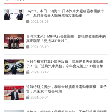
Toyota、本田、鴻海？ 日本汽車大廠稱霸泰國數十
年 為何泰國最大咖揪鴻海攻電動車
2021-08-27
台灣大未來》MIH執行長鄭顯聰：劉揚偉做電動車的
真正願景「要把GDP乘以二」
2021-08-19
不只台積電打算赴歐洲設廠 鴻海也要去做電動車
了！ 但「這塊汽車業務」今年會先衝上100億台幣
2021-08-12
追隨特斯拉腳步，和碩全球擴產迎電動車商機！童子
賢：未來10年成長可期
2021-08-04