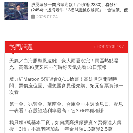
股災蒸發一間房頭期款！台積電(2330)、聯發科
(2454)…股海老牛「3檔AI股越跌越買」：合理價、便
宜價曝光
2026-07-24
熱門話題
/ HOT STORIES /
天氣／白海豚颱風遠離，豪大雨還沒完！雨區熱點曝
光、高溫36度又來…何時好天氣先看10日預報
魔力紅Maroon 5演唱會8/11搶票！高雄世運開唱時
間、票價座位圖、理想國會員優先購、拓元售票資訊一
次看
第一金、兆豐金、華南金、合庫金…本週除息日、配息
一表看！存股誰殖利率最高：它3.66%穩穩賺
我只領3萬基本工資，如何調高投保薪資？勞保達人傳
授「3招」不靠老闆加薪，年金月領1.3萬變2.5萬