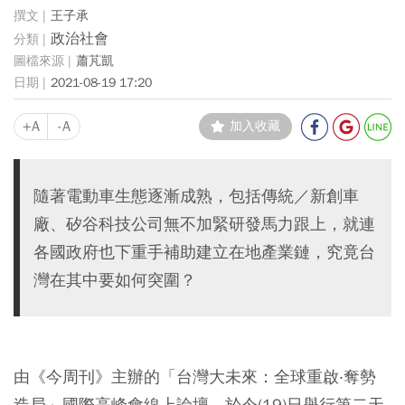
王子承
政治社會
蕭芃凱
2021-08-19 17:20
+A
-A
加入收藏
隨著電動車生態逐漸成熟，包括傳統／新創車
廠、矽谷科技公司無不加緊研發馬力跟上，就連
各國政府也下重手補助建立在地產業鏈，究竟台
灣在其中要如何突圍？
由《今周刊》主辦的「台灣大未來：全球重啟‧奪勢
造局」國際高峰會線上論壇，於今(19)日舉行第二天