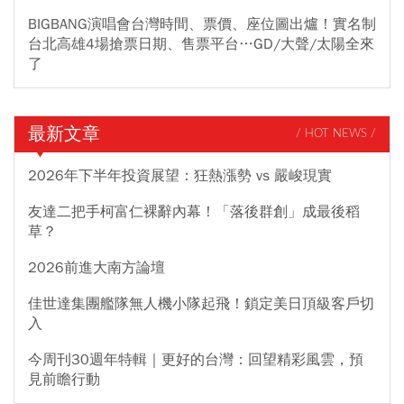
BIGBANG演唱會台灣時間、票價、座位圖出爐！實名制
台北高雄4場搶票日期、售票平台…GD/大聲/太陽全來
了
最新文章
/ HOT NEWS /
2026年下半年投資展望：狂熱漲勢 vs 嚴峻現實
友達二把手柯富仁裸辭內幕！「落後群創」成最後稻
草？
2026前進大南方論壇
佳世達集團艦隊無人機小隊起飛！鎖定美日頂級客戶切
入
今周刊30週年特輯｜更好的台灣：回望精彩風雲，預
見前瞻行動