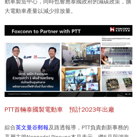
動車製造中心，同時也響應泰國政府的減碳政策，擴
大電動車產量以減少排放量。
PTT首輛泰國製電動車 預計2023年出廠
綜合
英文曼谷郵報
及路透報導，PTT負責創新事務的
高層主管Noppadol Pinsupa本月表示，繼5月與鴻海