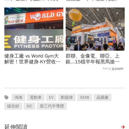
最賺？杜金龍點名「這檔」
它！外資狂補近6萬張，這
11月末升段首選，V轉反彈
檔2天砍6.2萬張為什麼
最快
健身工廠 vs World Gym大
群聯、金像電、聯亞、上
解密！世界健身-KY營收大
銀...15檔半年報黑馬搶先
勝，獲利卻輸給柏文？教練
卡位！分析師揭選股4指
Ads by
課、會籍…誰才是真正賺錢
標...真能複製鈺創、晶豪科
金雞母？
噴一波？
鴻海
電動車
EV
劉揚偉
SEMI
晶圓廠
碳化矽
SiC
第三代半導體
延伸閱讀