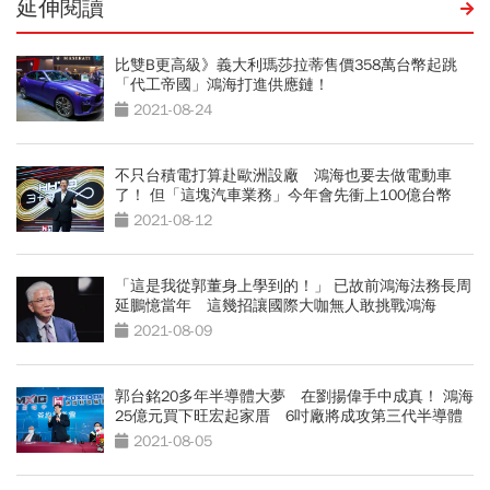
延伸閱讀
比雙B更高級》義大利瑪莎拉蒂售價358萬台幣起跳
「代工帝國」鴻海打進供應鏈！
2021-08-24
不只台積電打算赴歐洲設廠 鴻海也要去做電動車
了！ 但「這塊汽車業務」今年會先衝上100億台幣
2021-08-12
「這是我從郭董身上學到的！」 已故前鴻海法務長周
延鵬憶當年 這幾招讓國際大咖無人敢挑戰鴻海
2021-08-09
郭台銘20多年半導體大夢 在劉揚偉手中成真！ 鴻海
25億元買下旺宏起家厝 6吋廠將成攻第三代半導體
大本營
2021-08-05