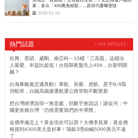
房地合一稅節稅！父母親往生前，子女記得遷戶籍回
家，多出「400萬免稅額」...資深代書曝密技
2025-01-10
熱門話題
/ HOT ARTICLES /
欣興、景碩、威剛、南亞科…15檔「三高股」這檔法
人最愛、本益比超低！台指期夜盤先上45K，台股明開
飆？
白海豚颱風交通異動》華航、長榮、虎航、星宇8/9取
消航班，台鐵高鐵捷運航運公路管制不斷更新
把台灣經濟說得一無是處，但數字會說話！謝金河：中
國更依賴台灣「仍很需要我們的半導體」
金價準備北上？黃金現在可以買？大佛李其展：黃金價
格摸到4300美元是好事！瑞銀3理由喊5000美元不遠
了