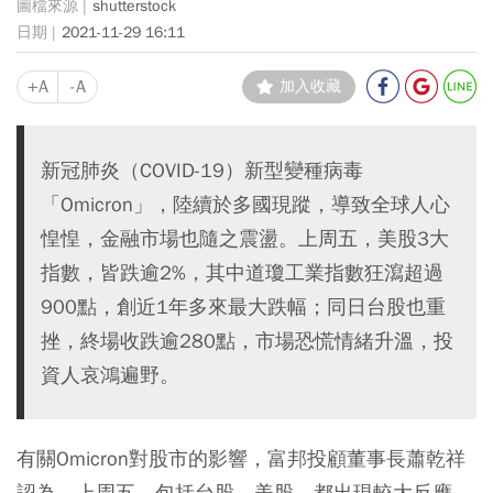
shutterstock
2021-11-29 16:11
+A
-A
加入收藏
新冠肺炎（COVID-19）新型變種病毒
「Omicron」，陸續於多國現蹤，導致全球人心
惶惶，金融市場也隨之震盪。上周五，美股3大
指數，皆跌逾2%，其中道瓊工業指數狂瀉超過
900點，創近1年多來最大跌幅；同日台股也重
挫，終場收跌逾280點，市場恐慌情緒升溫，投
資人哀鴻遍野。
有關Omicron對股市的影響，富邦投顧董事長蕭乾祥
認為，上周五，包括台股、美股，都出現較大反應，