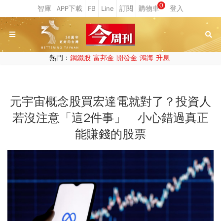
0
熱門：
鋼鐵股
富邦金
開發金
鴻海
升息
元宇宙概念股買宏達電就對了？投資人
若沒注意「這2件事」 小心錯過真正
能賺錢的股票