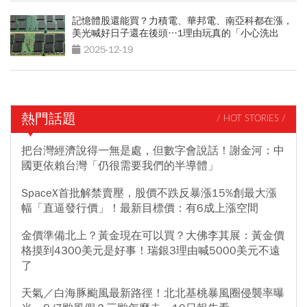
記憶體股還能買？力積電、華邦電、南亞科都在漲，
美光喊好日子還在後頭…1理由玩真的「小心洗出
場」
2025-12-19
熱門話題
/ HOT STORIES /
把台灣經濟說得一無是處，但數字會說話！謝金河：中
國更依賴台灣「仍很需要我們的半導體」
SpaceX首批解禁賣壓，股價不跌反暴漲15%創最大漲
幅「直逼發行價」！最新目標價：有6成上漲空間
金價準備北上？黃金現在可以買？大佛李其展：黃金價
格摸到4300美元是好事！瑞銀3理由喊5000美元不遠
了
天氣／白海豚颱風最新路徑！北北基桃暴風圈侵襲率曝