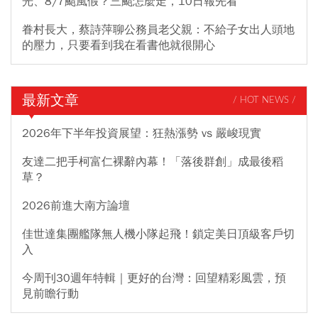
光、8/7颱風假？三颱怎麼走，10日報先看
眷村長大，蔡詩萍聊公務員老父親：不給子女出人頭地
的壓力，只要看到我在看書他就很開心
最新文章
/ HOT NEWS /
2026年下半年投資展望：狂熱漲勢 vs 嚴峻現實
友達二把手柯富仁裸辭內幕！「落後群創」成最後稻
草？
2026前進大南方論壇
佳世達集團艦隊無人機小隊起飛！鎖定美日頂級客戶切
入
今周刊30週年特輯｜更好的台灣：回望精彩風雲，預
見前瞻行動