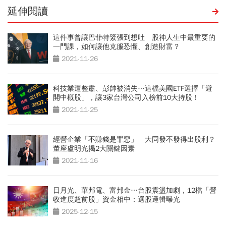
延伸閱讀
這件事曾讓巴菲特緊張到想吐 股神人生中最重要的
一門課，如何讓他克服恐懼、創造財富？
2021-11-26
科技業遭整肅、彭帥被消失…這檔美國ETF選擇「避
開中概股」，讓3家台灣公司入榜前10大持股！
2021-11-25
經營企業「不賺錢是罪惡」 大同發不發得出股利？
董座盧明光揭2大關鍵因素
2021-11-16
日月光、華邦電、富邦金…台股震盪加劇，12檔「營
收進度超前股」資金相中：選股邏輯曝光
2025-12-15