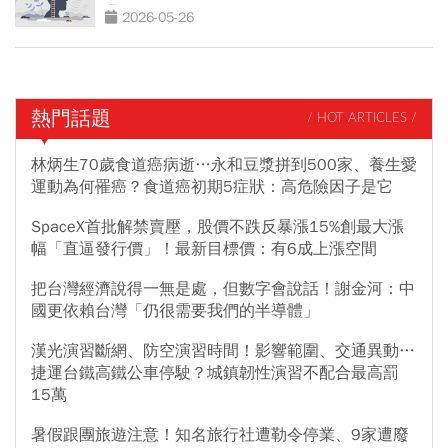
我」
2026-05-26
熱門話題
/ HOT ARTICLES /
林炳生70歲食道癌病逝…永和豆漿拼到500家、養生愛
運動為何罹癌？食道癌初期5症狀：高危險因子是它
SpaceX首批解禁賣壓，股價不跌反暴漲15%創最大漲
幅「直逼發行價」！最新目標價：有6成上漲空間
把台灣經濟說得一無是處，但數字會說話！謝金河：中
國更依賴台灣「仍很需要我們的半導體」
漢光演習斷網、防空演習時間！影響範圍、交通異動…
捷運台鐵高鐵公車停駛？城鎮韌性演習不配合最高罰
15萬
暑假跟團旅遊注意！知名旅行社遭勒令停業、9家遭廢