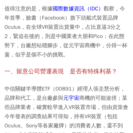
值得注意的是，根據
國際數據資訊（IDC）
觀察，今
年首季，臉書（Facebook）旗下頭戴式裝置品牌
Oculus，在全球VR裝置出貨量中，占比直逼3分之
2，緊追在後的，則是中國業者大朋和Pico；在此態
勢下，台廠想站穩腳步，從元宇宙商機中，分得一杯
羹，似乎是個不小的挑戰。
一、留意公司營運表現 是否有特殊利基？
中信關鍵半導體ETF（00891）經理人張圭慧分析，
品牌和代工，是台廠參與
元宇宙
商機的可能途徑；某
些品牌業者，確實較早進入VR裝置市場，但由資策會
今年發表的調查結果可得知，持有VR裝置（包括
Oculus、Sony等各家廠牌）的消費者人數，還不到