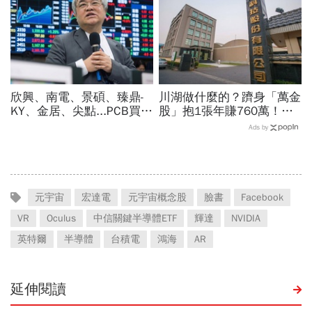
欣興、南電、景碩、臻鼎-
川湖做什麼的？躋身「萬金
KY、金居、尖點...PCB買誰
股」抱1張年賺760萬！傳
最賺？杜金龍點名「這檔」
產鐵工廠如何翻身「只有兩
Ads by
11月末升段首選，V轉反彈
根鐵憑什麼賣這麼貴」？
最快
元宇宙
宏達電
元宇宙概念股
臉書
Facebook
VR
Oculus
中信關鍵半導體ETF
輝達
NVIDIA
英特爾
半導體
台積電
鴻海
AR
延伸閱讀