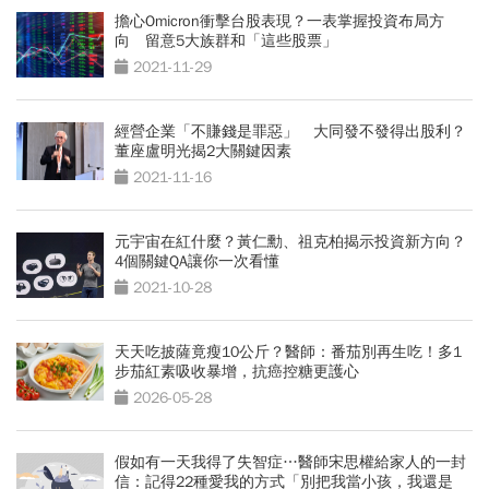
擔心Omicron衝擊台股表現？一表掌握投資布局方
向 留意5大族群和「這些股票」
2021-11-29
經營企業「不賺錢是罪惡」 大同發不發得出股利？
董座盧明光揭2大關鍵因素
2021-11-16
元宇宙在紅什麼？黃仁勳、祖克柏揭示投資新方向？
4個關鍵QA讓你一次看懂
2021-10-28
天天吃披薩竟瘦10公斤？醫師：番茄別再生吃！多1
步茄紅素吸收暴增，抗癌控糖更護心
2026-05-28
假如有一天我得了失智症…醫師宋思權給家人的一封
信：記得22種愛我的方式「別把我當小孩，我還是