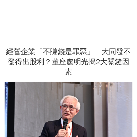
經營企業「不賺錢是罪惡」 大同發不
發得出股利？董座盧明光揭2大關鍵因
素