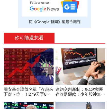
你可能還想看
國安基金護盤名單「存起來
違約交割新制：犯1次擬圈
下次卡位」！279天買8檔
存收足額款！少年股神無本
翻倍賺百億：鴻海、台達
當沖翻車、前7月飆百億…
電...唯一金融股是它
違約交割後果「想貸款都
難」