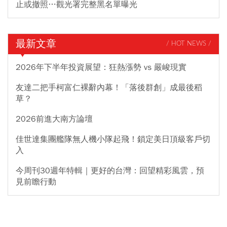
止或撤照…觀光署完整黑名單曝光
最新文章
/ HOT NEWS /
2026年下半年投資展望：狂熱漲勢 vs 嚴峻現實
友達二把手柯富仁裸辭內幕！「落後群創」成最後稻
草？
2026前進大南方論壇
佳世達集團艦隊無人機小隊起飛！鎖定美日頂級客戶切
入
今周刊30週年特輯｜更好的台灣：回望精彩風雲，預
見前瞻行動