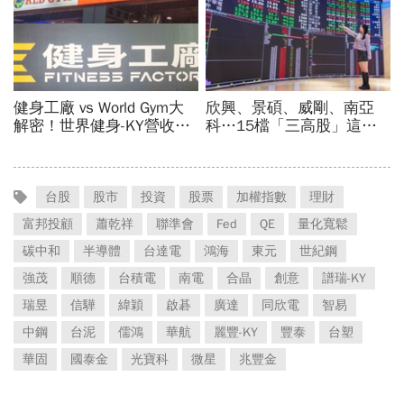
台股
股市
投資
股票
加權指數
理財
富邦投顧
蕭乾祥
聯準會
Fed
QE
量化寬鬆
碳中和
半導體
台達電
鴻海
東元
世紀鋼
強茂
順德
台積電
南電
合晶
創意
譜瑞-KY
瑞昱
信驊
緯穎
啟碁
廣達
同欣電
智易
中鋼
台泥
儒鴻
華航
麗豐-KY
豐泰
台塑
華固
國泰金
光寶科
微星
兆豐金