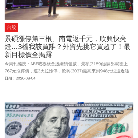
台股
景碩漲停第三根、南電返千元，欣興快亮
燈...3檔我該買誰？外資先挑它買超了！最
新目標價全揭露
今周刊編按：ABF載板概念股繼續發威，景碩(3189)從開盤就衝上
767元漲停價，連3天拉漲停，欣興(3037)最高來到948元也逼近漲
停，南電(8046)重返千元、急拉至1045元漲停後打開維持7%漲勢。
日期：2026-08-04
從籌碼面來看，外資從連7天賣超轉為買超欣興1785張，投信也連5
天加碼買進5481張；景碩部分，外資也從連3天賣超，轉為買超974
張，南電則是連4天賣超1841張。其中，景碩第2季獲利優於市場預
期，外資再度調升目標價，千元之上已是多數外資機構共識，美系
外資則是看好南電在產品調漲中受惠最大，目標價由1115元調升至
2310元。至於欣興，凱基投顧認為2027/2028年ABF載板缺口繼續
擴大，欣興為產業龍頭將優先受惠，目標價1175元，相當於2027年
每股盈餘36倍本益比。台股在7月大幅下殺修正後，資金再次回流被