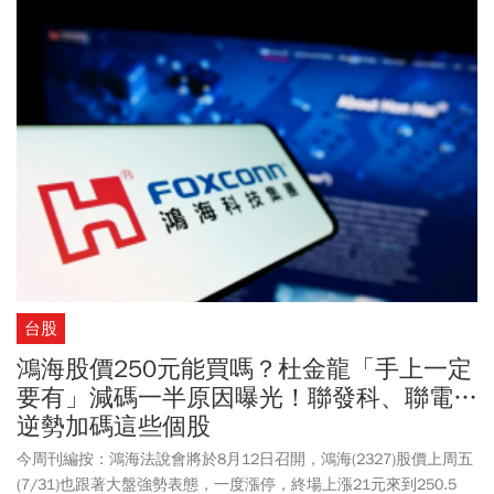
台股
鴻海股價250元能買嗎？杜金龍「手上一定
要有」減碼一半原因曝光！聯發科、聯電…
逆勢加碼這些個股
今周刊編按：鴻海法說會將於8月12日召開，鴻海(2327)股價上周五
(7/31)也跟著大盤強勢表態，一度漲停，終場上漲21元來到250.5