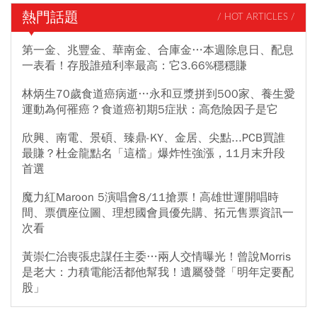
熱門話題
/ HOT ARTICLES /
第一金、兆豐金、華南金、合庫金…本週除息日、配息
一表看！存股誰殖利率最高：它3.66%穩穩賺
林炳生70歲食道癌病逝…永和豆漿拼到500家、養生愛
運動為何罹癌？食道癌初期5症狀：高危險因子是它
欣興、南電、景碩、臻鼎-KY、金居、尖點...PCB買誰
最賺？杜金龍點名「這檔」爆炸性強漲，11月末升段
首選
魔力紅Maroon 5演唱會8/11搶票！高雄世運開唱時
間、票價座位圖、理想國會員優先購、拓元售票資訊一
次看
黃崇仁治喪張忠謀任主委…兩人交情曝光！曾說Morris
是老大：力積電能活都他幫我！遺屬發聲「明年定要配
股」