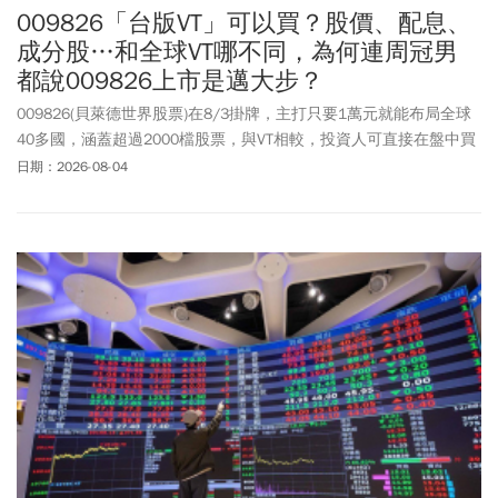
009826「台版VT」可以買？股價、配息、
成分股…和全球VT哪不同，為何連周冠男
都說009826上市是邁大步？
009826(貝萊德世界股票)在8/3掛牌，主打只要1萬元就能布局全球
40多國，涵蓋超過2000檔股票，與VT相較，投資人可直接在盤中買
賣，不必另外開複委託或換匯，因此被市場稱為「台版VT」。財金
日期：2026-08-04
教授周冠男在臉書上分享，很多人以為他只講0050，其實並不是，
「我一直都強調，投資不只是在台灣分散，更要分散到全世界。
009826的掛牌，代表台灣資本市場朝向更健全、更完整的方向，又
往前邁進了一大步」。財經部落客「要不要來點稀飯套餐」則是表
示，買進009826，就像把全球股市複製貼上到自己的投資組合，不
用煩惱今年該押哪個市場或產業，某種程度上是降低一直換方向的
焦慮。009826有哪些特色？009826適合哪些投資人？費用、成分
股，和VT(Vanguard Total World Stock ETF)相比的差異，一次弄懂！