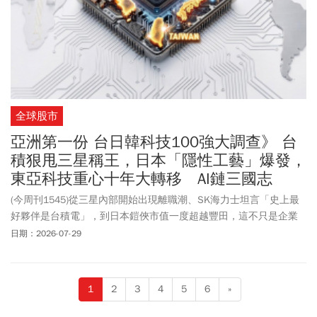
全球股市
亞洲第一份 台日韓科技100強大調查》 台
積狠甩三星稱王，日本「隱性工藝」爆發，
東亞科技重心十年大轉移 AI鏈三國志
(今周刊1545)從三星內部開始出現離職潮、SK海力士坦言「史上最
好夥伴是台積電」，到日本鎧俠市值一度超越豐田，這不只是企業
名次的洗牌，更是資本市場對東亞供應鏈定價權的重新計算。《今
日期：2026-07-29
周刊》最新「台日韓科技百強」調查顯示，AI未曾攤平版圖，反而深
化了三國的獨特性格：台灣如神山帶著群峰，韓國形成雙峰裂變，
日本則將整個山脈推向最上游設備與材料。在這部缺一不可的「分
1
2
3
4
5
6
»
散式機器」裡，三國既深層互補，亦在每個瓶頸關口展開漫長博
弈。