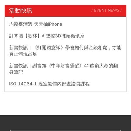
活動快訊
/ EVENT NEWS /
均衡臺灣週 天天抽iPhone
訂閱贈【歌林】AI聲控3D擺頭循環扇
新書快訊｜《打開錢意識》學會如何與金錢相處，才能
真正體現富足
新書快訊｜謝富旭《中年財富覺醒》42歲窮大叔的翻
身筆記
ISO 14064-1 溫室氣體內部查證員課程