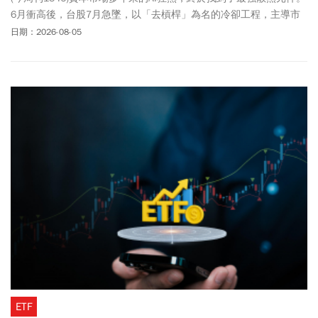
6月衝高後，台股7月急墜，以「去槓桿」為名的冷卻工程，主導市
場情緒。效應不僅於股價波動，更催出信用交易資訊揭露、「關禁
日期：2026-08-05
閉」制度的熱烈討論。向上延伸，槓桿鬧劇的源頭韓國股市，火速
急推降溫新制，美國科技巨頭的財務風險，正被華爾街放大檢視。
一場去槓桿的修正後，或許，也將微調資本市場對AI浪潮的審美視
角。
ETF