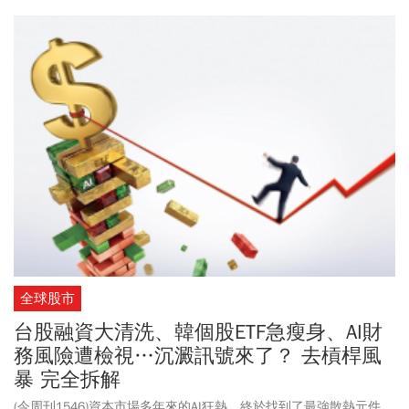
年線，從本波低點1485元短短5天大賺6成；波若威4根漲停後周四
維持小漲，最高來到757元；華星光連3日亮燈後，今跌逾2%。分析
師認為，目前光通訊概念股大多都強勢鎖漲停，持有者可以續抱，
空手者短線先不要追買，畢竟漲幅已高，現在追買風險太大。
全球股市
台股融資大清洗、韓個股ETF急瘦身、AI財
務風險遭檢視…沉澱訊號來了？ 去槓桿風
暴 完全拆解
(今周刊1546)資本市場多年來的AI狂熱，終於找到了最強散熱元件。