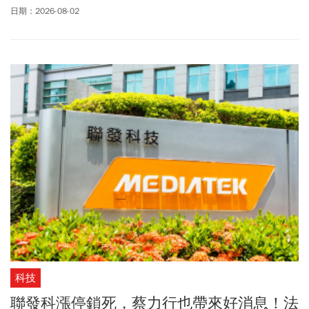
元。有「股市老先覺」之稱、資深分析師杜金龍指出，過去對鴻海
日期：2026-08-02
「一半死心」，減碼一半持股，仍保留部分部位，認為鴻海仍是一
家具備長期競爭力的公司，只是股價表現明顯落後。而外資也從連3
天賣超，轉為買超4萬9858張。對於上周台股大跌大漲，一度失守4
萬點，上周五展開報復性反彈，大漲3186.45點，杜金龍認為，目前
盤勢比較像多頭市場中的箱型整理，而非正式轉入空頭，現階段反
而是分批布局台積電(2330)、聯發科(2454)與聯電(2303)的時機。杜
金龍表示，已在7月17日大盤重挫時，加碼台積電和聯發科，認為台
股真正止跌，這兩大權值股必須率先回穩，從上周五盤勢來看，台
積電和聯發科雙雙攻上漲停，成為帶動大盤反攻最大力量。至於聯
電，杜金龍指出，聯電與世界先進等個股融資餘額相對較高，在大
幅修正後，也有機會隨籌碼沉澱與基本面消息重新止穩。
科技
聯發科漲停鎖死，蔡力行也帶來好消息！法