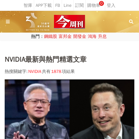
0
熱門：
鋼鐵股
富邦金
開發金
鴻海
升息
NVIDIA最新與熱門精選文章
熱搜關鍵字:
NVIDIA
共有
1878
項結果