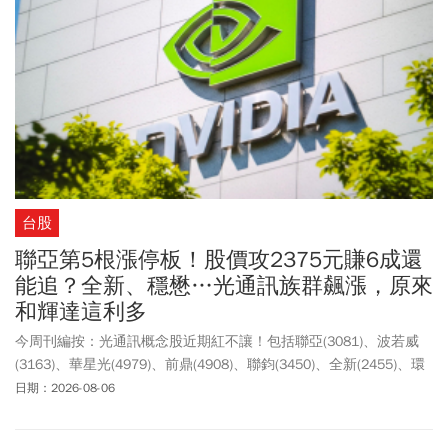
未來能繼續與他們維持長期合作關係。」
台股
聯亞第5根漲停板！股價攻2375元賺6成還
能追？全新、穩懋…光通訊族群飆漲，原來
和輝達這利多
今周刊編按：光通訊概念股近期紅不讓！包括聯亞(3081)、波若威
(3163)、華星光(4979)、前鼎(4908)、聯鈞(3450)、全新(2455)、環
宇-KY(4991)、訊芯-KY(6451)、穩懋(3105)、IET-KY(4971)等10檔個
日期：2026-08-06
股，週三(8/5)亮燈漲停直到收盤。其中，聯亞周四(8/6)繼續拉出第
5根漲停，鎖住漲停板2375元，不僅重返2千元大關，更成功收復半