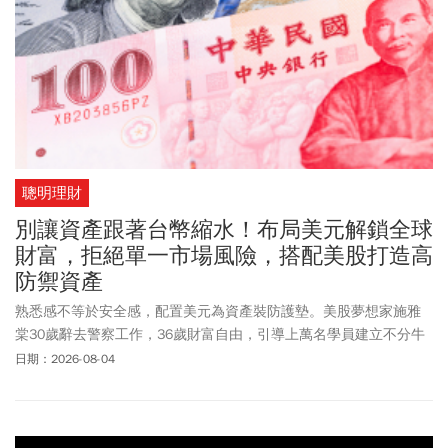
動元件、PCB、ABF載板與ASIC供應鏈，景碩、欣興更具優勢受益頗
多。分析師指出，國巨受惠AI電源與高階MLCC漲價；景碩受惠高階
ABF報價上調；欣興受惠CoWoS、EMIB與AI伺服器需求，這三支
「AI漲價三本柱」轉強，有機會轉向「AI硬體生態系全面受惠」。
聰明理財
別讓資產跟著台幣縮水！布局美元解鎖全球
財富，拒絕單一市場風險，搭配美股打造高
防禦資產
熟悉感不等於安全感，配置美元為資產裝防護墊。美股夢想家施雅
棠30歲辭去警察工作，36歲財富自由，引導上萬名學員建立不分牛
熊市都能穩健獲利的資產系統。
日期：2026-08-04