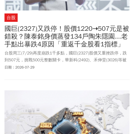
台股
國巨(2327)又跌停！股價1220➝507元是被
錯殺？陳泰銘身價蒸發134戶陶朱隱園...老
手點出暴跌4原因「重返千金股看1指標」
台股周三(7/29)再度崩跌1千多點，國巨(2327)股價又重挫跌停，跌
到507元，挑戰500元整數關卡，華新科(2492)、禾伸堂(3026)等被
動元件股同步下殺。國巨股價為什麼跌這麼慘？被動元件還能投
日期：2026-07-29
資？國巨股票何時能再漲回1200元？分析師陳榮華認為，這波修正
並非基本面轉弱，而是國際半導體股同步修正、技術面賣壓與法說
會前觀望情緒交互影響，真正關鍵仍在即將登場的法說會。