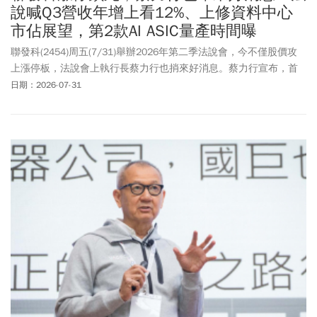
說喊Q3營收年增上看12%、上修資料中心
市佔展望，第2款AI ASIC量產時間曝
聯發科(2454)周五(7/31)舉辦2026年第二季法說會，今不僅股價攻
上漲停板，法說會上執行長蔡力行也捎來好消息。蔡力行宣布，首
款AI加速器ASIC於第四季量產，第二款則預計在2028年量產。此
日期：2026-07-31
外，聯發科也上修今年資料中心市佔目標至15%至20%。