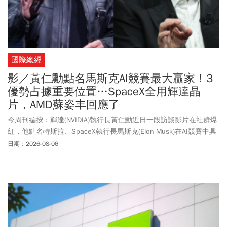
國際總經
影／黃仁勳點名馬斯克AI競賽最大贏家！3
優勢占據重要位置…SpaceX全用輝達晶
片，AMD蘇姿丰回應了
今周刊編按：輝達(NVIDIA)執行長黃仁勳近日一段訪談影片在社群爆
紅，他點名特斯拉、SpaceX執行長馬斯克(Elon Musk)在AI競賽中具
有3大優勢，包括xAI、自動駕駛與人形機器人，使他處於「絕佳位
日期：2026-08-06
置」。馬斯克周二(8/4)在SpaceX財報電話會議上指出，輝達Vera
Rubin架構是最出色的架構，也是最好的AI電腦，並稱自己非常重視
與輝達在許多層面上的密切合作與夥伴關係。因此決定全面採用輝
達的晶片。利多消息激勵輝達股價周四(8/6)上漲3.43%，收219.22
美元。SpaceX股價則重挫13.61%，收108.27美元。超微(AMD)股價
也大跌7.04%，收482.05美元。超微半導體(AMD)執行長蘇姿丰對此
表示，「我非常尊重伊隆(Elon)，以及他所做的一切，因此我們期待