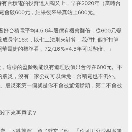
並持有台積電的投資達人闕又上，早在2020年（當時台
電會破600元，結果後來果真站上600元。
看好台積電平均4.5-6年股價有機會翻倍，從600元變
餘成長率16%，以七二法則來計算，我們打個折扣算
照華爾街的標準看，72/16％=4.5年可以翻倍。」
天，這樣的盈餘動能沒有道理股價只會停在600元。不
性的股災，沒有一家公司可以倖免，台積電也不例外。
。股災來第一個就是你不會被驚慌斷頭，第二不會被
殺下來再買呢？
賣，下跌就買，買了就忘了他。「你可以分成很多筆