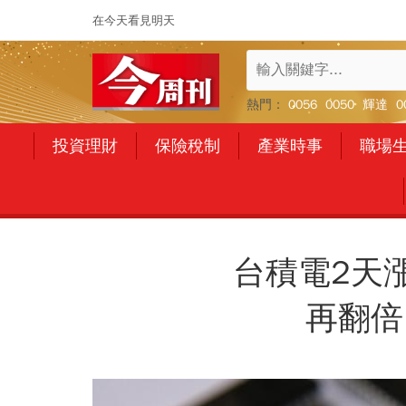
在今天看見明天
熱門：
0056
0050
輝達
0
投資理財
保險稅制
產業時事
職場
台積電2天
再翻倍