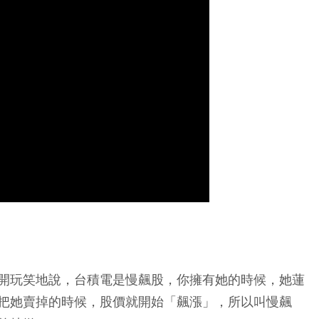
開玩笑地說，台積電是慢飆股，你擁有她的時候，她蓮
把她賣掉的時候，股價就開始「飆漲」，所以叫慢飆