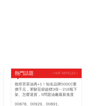
熱門話題
/ HOT ARTICLES /
致癌苦茶油再+1！知名品牌500CC要
價千元，苯駢芘卻超標3倍…216瓶下
架、怎麼退貨，5問題油廠最新進度
00878、00929、00891、