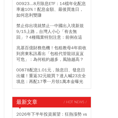
00923...8月除息ETF：14檔年化配息
率逾10%！配息金額、最後買進日，
如何息利雙賺
禁止你出境就禁止…中國出入境新規
9/15上路，台灣人小心「有去無
回」？4種職業特別注意：前例在這
兆基百億財務危機！包租教母4年前收
到房東私訊看出「包租代管龍頭岌岌
可危」：為何租約越多，風險越高？
00878配息1.01元，除息日、發息日
出爐！重返32元能買？達人喊23次全
填息：再配17季…月領1萬本金曝光
最新文章
/ HOT NEWS /
2026年下半年投資展望：狂熱漲勢 vs