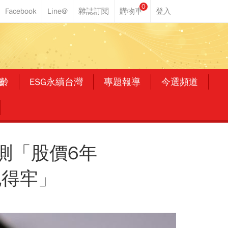
0
齡
ESG永續台灣
專題報導
今選頻道
測「股價6年
抱得牢」