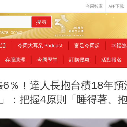
搜尋
0878
00940
生活
今周大耳朵 Podcast
富足今周起
幸福熟
存股助理
今周學堂
訂購優惠
活動報名
漲6％！達人長抱台積18年預
」：把握4原則「睡得著、