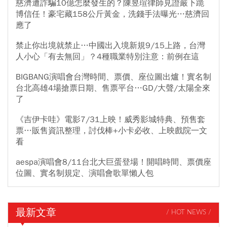
慈濟遭詐騙10億怎麼發生的？陳昱瑄律師見證嚴下跪
博信任！豪宅藏158公斤黃金，洗錢手法曝光…慈濟回
應了
禁止你出境就禁止…中國出入境新規9/15上路，台灣
人小心「有去無回」？4種職業特別注意：前例在這
BIGBANG演唱會台灣時間、票價、座位圖出爐！實名制
台北高雄4場搶票日期、售票平台…GD/大聲/太陽全來
了
《吉伊卡哇》電影7/31上映！威秀影城特典、預售套
票…販售資訊整理，討伐棒+小卡必收、上映戲院一文
看
aespa演唱會8/11台北大巨蛋登場！開唱時間、票價座
位圖、實名制規定、演唱會歌單懶人包
最新文章
/ HOT NEWS /