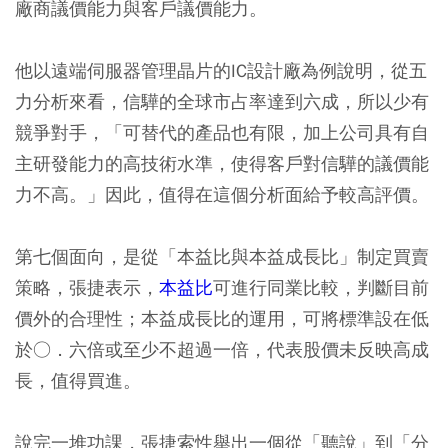
廠商議價能力與客戶議價能力。
他以遠端伺服器管理晶片的IC設計廠為例說明，從五
力分析來看，信驊的全球市占率達到六成，所以少有
競爭對手，「可替代的產品也有限，加上公司具有自
主研發能力的高技術水準，使得客戶對信驊的議價能
力不高。」因此，值得在這個分析面給予較高評價。
第七個面向，是從「本益比與本益成長比」制定買賣
策略，張捷表示，
本益比
可進行同業比較，判斷目前
價外的合理性；本益成長比的運用，可將標準設在低
於○．六倍或至少不超過一倍，代表股價未反映高成
長，值得買進。
說完一堆功課，張捷索性舉出一個從「聽說」到「分