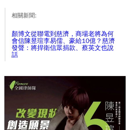
相關新聞:
顏博文從聯電到慈濟，商場老將為何
會信陳昱瑄李易儒、豪給10億？慈濟
發聲：將捍衛信眾捐款、蔡英文也說
話