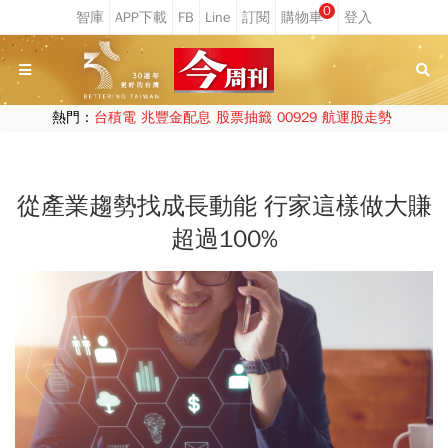
0
熱門：
台積電
兆豐金配息
股票抽籤
00929
航運股走勢
從產業趨勢找成長動能 行家這樣做大賺
超過100%