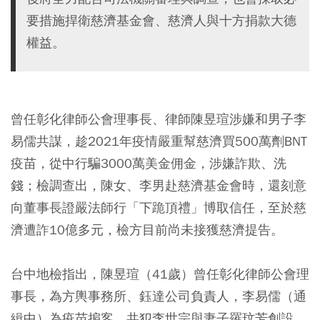
要措施捍衛慈濟基金會、慈濟人與十方捐款大德
權益。
曾任彰化律師公會理事長、律師陳昱瑄涉嫌和男子李
易儒共謀，趁2021年疫情嚴重幫慈濟買500萬劑BNT
疫苗，從中行騙3000萬美金佣金，涉嫌詐欺、洗
錢；檢調查出，陳女、李男赴慈濟基金會時，還刻意
向董事長證嚴法師行「下跪頂禮」博取信任，至於慈
濟遭詐10億多元，檢方目前尚未接獲慈濟提告。
台中地檢指出，陳昱瑄（41歲）曾任彰化律師公會理
事長，為方輿事務所、鈺達公司負責人，李易儒（通
緝中）為疫苗掮客。共犯李世宗與妻子羅玟芳創設