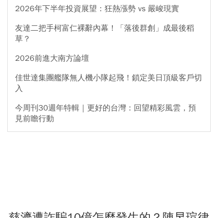
2026年下半年投資展望：狂熱漲勢 vs 嚴峻現實
友達二把手柯富仁裸辭內幕！「落後群創」成最後稻
草？
2026前進大南方論壇
佳世達集團艦隊無人機小隊起飛！鎖定美日頂級客戶切
入
今周刊30週年特輯｜更好的台灣：回望精彩風雲，預
見前瞻行動
慈濟遭詐騙10億怎麼發生的？陳昱瑄律