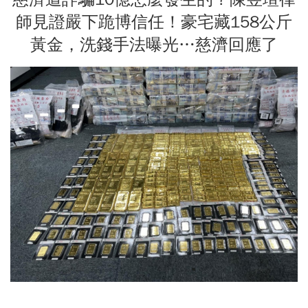
師見證嚴下跪博信任！豪宅藏158公斤
黃金，洗錢手法曝光…慈濟回應了