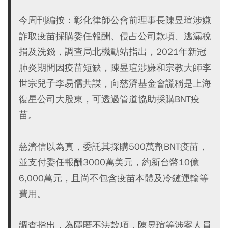
今周刊編按：彰化律師公會前理事長陳昱瑄涉嫌
詐取疫苗採購委任報酬、侵占公司款項、逃漏稅
捐及洗錢，調查局北機動站指出，2021年新冠
肺炎期間因疫苗短缺，陳昱瑄涉嫌和宗教大師李
世宗兒子李易儒共謀，向慈濟基金會謊稱是上海
復星公司大股東，可透過管道協助採購BNT疫
苗。
慈濟信以為真，委託其採購500萬劑BNT疫苗，
並支付委任報酬3000萬美元，約新台幣10億
6,000萬元，且尚不包含疫苗本體及冷鏈運輸等
費用。
調查指出，為隱匿不法款項，陳昱瑄等涉案人員