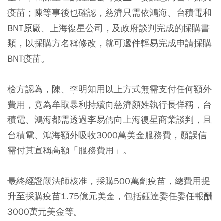
疫苗；陳等事後也確認，慈濟只需依鴻海、台積電和
BNT原廠、上海復星公司，及政府談判完成的採購書
類，以採購方名稱修改，就可遞件輕易完成申請採購
BNT疫苗。
檢方認為，陳、李明知用以上方式無需支付任何額外
費用，竟為牟取暴利持續向慈濟顏姓執行長佯稱，台
積電、鴻海都需透過李易儒向上海復星商業談判，且
台積電、鴻海額外吸收3000萬美金服務費，顏誤信
需付其宣稱高額「服務費用」。
最終經證嚴法師核准，採購500萬劑疫苗，總費用提
升至採購疫苗1.75億元美金，包括鈺達委任委任報酬
3000萬元美金等。