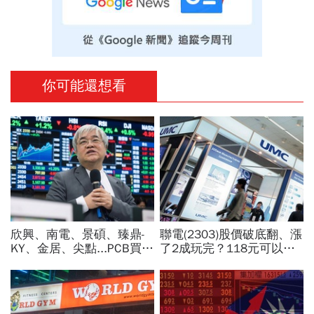
你可能還想看
欣興、南電、景碩、臻鼎-
聯電(2303)股價破底翻、漲
KY、金居、尖點...PCB買誰
了2成玩完？118元可以
最賺？杜金龍點名「這檔」
買？展望大好為何外資2天
11月末升段首選，V轉反彈
賣超5.7萬張，可能原因曝
最快
光