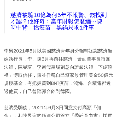
慈濟被騙10億為何5年不報警、錢找到
才認？他好奇：當年財報怎麼編…陳
時中背「擋疫苗」黑鍋只求1件事
李男2021年5月以美國慈濟青年身分輾轉認識慈濟顏
姓執行長，李、陳6月再前往慈濟，會面董事長證嚴
法師，陳昱瑄、李易儒當場刻意向證嚴法師「下跪頂
禮」博取信任，陳並佯稱自己幫家族管理美金50億元
規模基金，有把握買到BNT疫苗，鴻海、台積電都透
過他買，自己曾陪郭台銘到德國。
慈濟受騙後，2021年6月3日同意支付高額「佣
金」，和陳昱瑄的鈺達公司簽立「委託意向書」採買