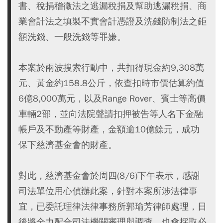
書、稅捐稽徵法之逃漏稅捐及幫助逃漏稅捐、商
業會計法之填製不實會計憑證及洗錢防制法之鉅
額洗錢、一般洗錢等罪嫌。
本案於兩波搜索行動中，共扣得現金約9,308萬
元、黃金約158.8公斤，依查扣時市價估算約值
6億8,000萬元，以及Range Rover、賓士等高價
車輛2部，並向法院聲請扣押被告等人名下金融
帳戶及不動產等財產，金額逾10億餘元，成功
保下慈濟基金會的財產。
對此，慈濟基金會於周四(8/6)下午表示，感謝
司法單位用心偵辦此案，針對本案所涉法律事
宜，已委託理律法律事務所郭瑜芳律師處理，日
後將全力配合司法機關審理與調查，也會採取必