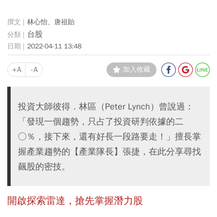
林心怡、唐祖貽
台股
2022-04-11 13:48
+A
-A
加入收藏
投資大師彼得．林區（Peter Lynch）曾說過：
「發現一個趨勢，只占了投資研判依據的二
○％，接下來，還有好長一段路要走！」擅長掌
握產業趨勢的【產業隊長】張捷，在此分享尋找
飆股的密技。
開啟探索雷達，搶先掌握潛力股