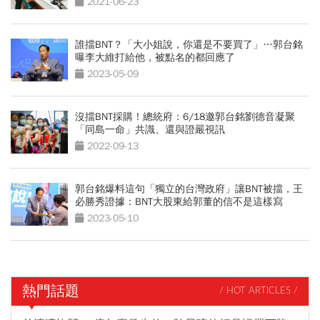
2021-06-23
誰擋BNT？「大小姐說，你還是不要買了」…郭台銘
曝李大維打給他，被點名的都回應了
2023-05-09
沒擋BNT採購！總統府：6/18邀郭台銘劉德音凝聚
「同島一命」共識、還與證嚴視訊
2022-09-13
郭台銘爆料這句「獨立的台灣政府」讓BNT被擋，王
必勝秀證據：BNT大股東給郭董的信不是這樣寫
2023-05-10
熱門話題
/ HOT ARTICLES /