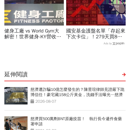
健身工廠 vs World Gym大
國安基金護盤名單「存起來
解密！世界健身-KY營收大
下次卡位」！279天買8檔
勝，獲利卻輸給柏文？教練
翻倍賺百億：鴻海、台達
Ads by
課、會籍…誰才是真正賺錢
電...唯一金融股是它
金雞母？
延伸閱讀
慈濟遭詐騙10億怎麼發生的？陳昱瑄律師見證嚴下跪
博信任！豪宅藏158公斤黃金，洗錢手法曝光…慈濟
回應了
2026-08-07
慈濟買500萬劑BNT原廠疫苗！ 執行長今遞件食藥
署申請