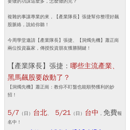
要做的功課這麼多，怎麼做的完？
複雜的事讓專業的來，【產業隊長】張捷幫你整理好飆
股脈絡，說給你聽！
今周學堂邀請【產業隊長】張捷、【洞燭先機】蕭正崗
兩位投資贏家，傳授投資朋友獲勝關鍵！
【產業隊長】張捷：
哪些主流產業、
黑馬飆股要啟動了？
【洞燭先機】蕭正崗：教你不盯盤也能順勢獲利的妙
招！
5/7
台北
5/21
台中
免費
（日）
、
（日）
，
報
名中！