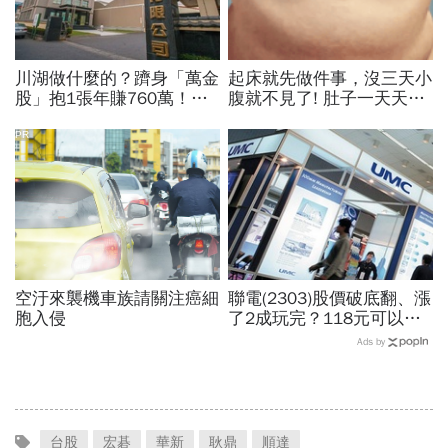
川湖做什麼的？躋身「萬金
起床就先做件事，沒三天小
股」抱1張年賺760萬！傳
腹就不見了! 肚子一天天變
產鐵工廠如何翻身「只有兩
小！
根鐵憑什麼賣這麼貴」？
PR
空汙來襲機車族請關注癌細
聯電(2303)股價破底翻、漲
胞入侵
了2成玩完？118元可以
買？展望大好為何外資2天
Ads by
賣超5.7萬張，可能原因曝
光
台股
宏碁
華新
耿鼎
順達