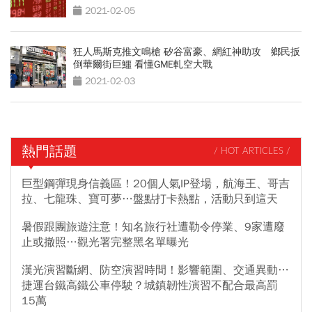
2021-02-05
狂人馬斯克推文鳴槍 矽谷富豪、網紅神助攻 鄉民扳
倒華爾街巨鱷 看懂GME軋空大戰
2021-02-03
熱門話題
/ HOT ARTICLES /
巨型鋼彈現身信義區！20個人氣IP登場，航海王、哥吉
拉、七龍珠、寶可夢…盤點打卡熱點，活動只到這天
暑假跟團旅遊注意！知名旅行社遭勒令停業、9家遭廢
止或撤照…觀光署完整黑名單曝光
漢光演習斷網、防空演習時間！影響範圍、交通異動…
捷運台鐵高鐵公車停駛？城鎮韌性演習不配合最高罰
15萬