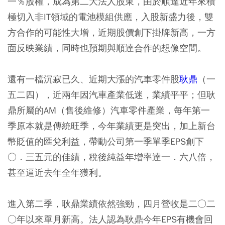
一％股權，成為第二大法人股東，由於順達近年來積
極切入非IT領域的電池模組供應，入股新盛力後，雙
方合作的可能性大增，近期股價創下掛牌新高，一方
面反映業績，同時也預期與順達合作的想像空間。
還有一檔沉寂已久、近期大漲的汽車零件股
耿鼎
（一
五二四），近兩年因汽車產業低迷，業績平平；但耿
鼎所屬的AM（售後維修）汽車零件產業，每年第一
季原本就是傳統旺季，今年業績更是突出，加上新台
幣貶值的匯兌利益，帶動公司第一季單季EPS創下
○．三五元的佳績，稅後純益年增率達一．六八倍，
甚至逼近去年全年獲利。
進入第二季，耿鼎業績依然強勁，四月營收是二○二
○年以來單月新高。法人認為耿鼎今年EPS有機會回