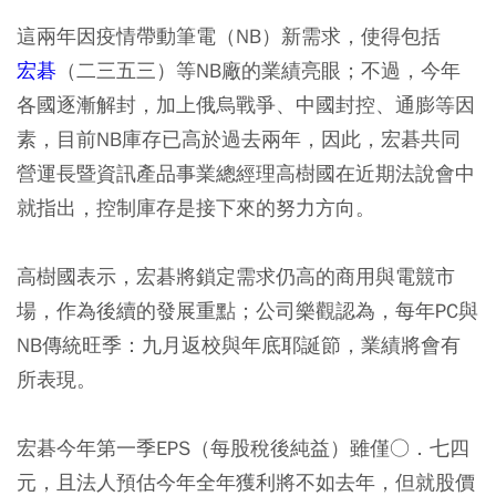
這兩年因疫情帶動筆電（NB）新需求，使得包括
宏碁
（二三五三）等NB廠的業績亮眼；不過，今年
各國逐漸解封，加上俄烏戰爭、中國封控、通膨等因
素，目前NB庫存已高於過去兩年，因此，宏碁共同
營運長暨資訊產品事業總經理高樹國在近期法說會中
就指出，控制庫存是接下來的努力方向。
高樹國表示，宏碁將鎖定需求仍高的商用與電競市
場，作為後續的發展重點；公司樂觀認為，每年PC與
NB傳統旺季：九月返校與年底耶誕節，業績將會有
所表現。
宏碁今年第一季EPS（每股稅後純益）雖僅○．七四
元，且法人預估今年全年獲利將不如去年，但就股價