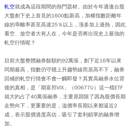
軋空
就成為這段期間的熱門題材。由於今年適逢台股
大盤創下史上首見的1600點新高，加權指數距離年
線的乖離率甚至高達25％以上，漲多加上過熱，因此
看空、放空者大有人在，今年是否將出現史上最強的
軋空行情呢？
目前大盤整體融券餘額約92萬張，創下近16年以來
同期最高，指數仍守穩上升趨勢線而居高不下，融券
回補的軋空行情會不會一觸即發？其實高融券水位背
後的真相，是「期富邦VIX」（00677U）這一檔ETF
就大約占了40萬張融券，主要原因除了因為股價長期
走勢向下，更重要的是，溢價率長期以來都逼近2
成，表示股價過度高估，吸引了套利鎖單的融券增
加。