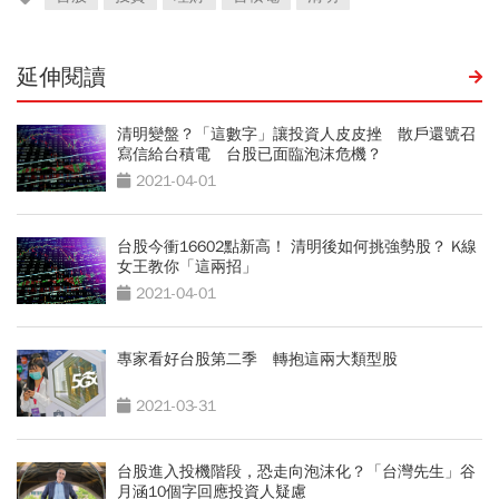
延伸閱讀
清明變盤？「這數字」讓投資人皮皮挫 散戶還號召
寫信給台積電 台股已面臨泡沫危機？
2021-04-01
台股今衝16602點新高！ 清明後如何挑強勢股？ K線
女王教你「這兩招」
2021-04-01
專家看好台股第二季 轉抱這兩大類型股
2021-03-31
台股進入投機階段，恐走向泡沫化？「台灣先生」谷
月涵10個字回應投資人疑慮