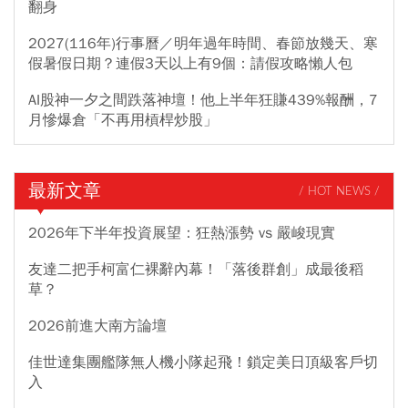
翻身
2027(116年)行事曆／明年過年時間、春節放幾天、寒
假暑假日期？連假3天以上有9個：請假攻略懶人包
AI股神一夕之間跌落神壇！他上半年狂賺439%報酬，7
月慘爆倉「不再用槓桿炒股」
最新文章
/ HOT NEWS /
2026年下半年投資展望：狂熱漲勢 vs 嚴峻現實
友達二把手柯富仁裸辭內幕！「落後群創」成最後稻
草？
2026前進大南方論壇
佳世達集團艦隊無人機小隊起飛！鎖定美日頂級客戶切
入