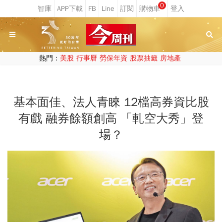
0
熱門：
美股
行事曆
勞保年資
股票抽籤
房地產
基本面佳、法人青睞 12檔高券資比股
有戲 融券餘額創高 「軋空大秀」登
場？