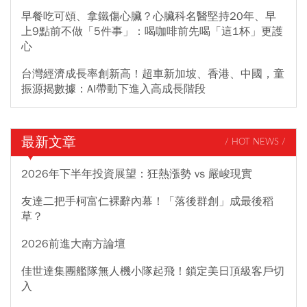
早餐吃可頌、拿鐵傷心臟？心臟科名醫堅持20年、早
上9點前不做「5件事」：喝咖啡前先喝「這1杯」更護
心
台灣經濟成長率創新高！超車新加坡、香港、中國，童
振源揭數據：AI帶動下進入高成長階段
最新文章
/ HOT NEWS /
2026年下半年投資展望：狂熱漲勢 vs 嚴峻現實
友達二把手柯富仁裸辭內幕！「落後群創」成最後稻
草？
2026前進大南方論壇
佳世達集團艦隊無人機小隊起飛！鎖定美日頂級客戶切
入