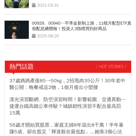
2021-03-31
00929、00940…平準金新制上路，11檔月配型ETF真
假配息總體檢！投資人3指標買到好商品
2025-08-20
熱門話題
/ HOT STORIES /
37歲媽媽產後85→50kg，2招甩肉35公斤！30年老中
醫公開：晚餐戒這2物，1個月瘦出小蠻腰
漢光演習斷網、防空演習時間！影響範圍、交通異動…
捷運台鐵高鐵公車停駛？城鎮韌性演習不配合最高罰
15萬
56歲才開始買股票，家庭主婦8年滾出8千萬！半年暴
賺5成、卻在股災「輝達殺在最低點」...她靠3個心法