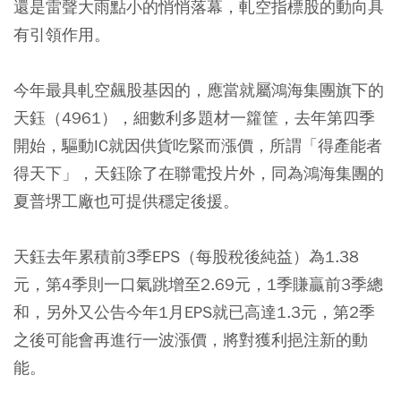
還是雷聲大雨點小的悄悄落幕，軋空指標股的動向具
有引領作用。
今年最具軋空飆股基因的，應當就屬鴻海集團旗下的
天鈺（4961），細數利多題材一籮筐，去年第四季
開始，驅動IC就因供貨吃緊而漲價，所謂「得產能者
得天下」，天鈺除了在聯電投片外，同為鴻海集團的
夏普堺工廠也可提供穩定後援。
天鈺去年累積前3季EPS（每股稅後純益）為1.38
元，第4季則一口氣跳增至2.69元，1季賺贏前3季總
和，另外又公告今年1月EPS就已高達1.3元，第2季
之後可能會再進行一波漲價，將對獲利挹注新的動
能。