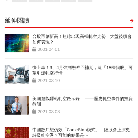
延伸閱讀
台股再創新高！短線出現高檔軋空走勢 大盤後續會
如何表現？
2021-04-01
快上車！3、4月強制融券回補期，這「18檔個股」可
望引爆軋空行情
2021-03-10
美國遊戲驛站軋空啟示錄 ——歷史軋空事件的投資
教訓
2021-03-03
中國散戶想仿效「GameStop模式」 陸股會上演史
詩級軋空秀？可能的結果是…