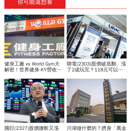
你可能還想看
健身工廠 vs World Gym大
聯電(2303)股價破底翻、漲
解密！世界健身-KY營收大
了2成玩完？118元可以
勝，獲利卻輸給柏文？教練
買？展望大好為何外資2天
課、會籍…誰才是真正賺錢
賣超5.7萬張，可能原因曝
金雞母？
光
國巨(2327)股價腰斬又漲
川湖做什麼的？躋身「萬金