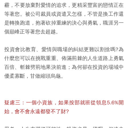
霾，不要放棄對愛情的追求，更精采豐富的戀情正在
等著您。被公司裁員或資遣又怎樣，不管是換工作還
是轉換跑道，抱著砍掉重練的決心與勇氣，職涯另一
個巔峰正等著您去超越。
投資會比教育、愛情與職場的糾結更難以割捨嗎?為
什麼您可以在挑戰重重、佈滿荊棘的人生道路上勇氣
百倍、斬棘劈荊地果決前進；為何卻在投資的場域中
優柔寡斷，甘做縮頭烏龜。
疑慮三：一個小資族，如果按部就班從領息5.6%開
始，會不會永遠都發不了財?