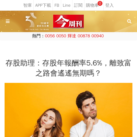
0
熱門：
0056
0050
輝達
00878
00940
存股助理：存股年報酬率5.6%，離致富
之路會遙遙無期嗎？