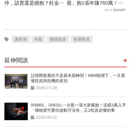
停，該賣還是續抱？杜金龍
股」抱1張年賺760萬！傳
預言重演華城狂飆走勢「解
產鐵工廠如何翻身「只有兩
Ads by
套時間曝光」！群創、南亞
根鐵憑什麼賣這麼貴」？
科也點名
謝富旭
存股
價值投資
長期投資
延伸閱讀
記憶體股暴跌不是基本面轉弱！HBM熱潮下，一文看
懂投資與投機的差別
2026-07-28
00685L、00631L…台股一漲大家瘋搶！這檔1萬入手
「價格變可愛但波動可沒有」正2投資必懂的事
2026-08-02