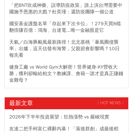
「把BNT吹成神藥、誤導防疫政策」誰上演台灣需要中
國施予恩惠的大戲？杜奕瑾：還防疫團隊一個公道
國安基金護盤名單「存起來下次卡位」！279天買8檔
翻倍賺百億：鴻海、台達電...唯一金融股是它
天氣／白海豚颱風最新路徑！北北基桃「暴風圈侵襲
率」出爐，這天估發布海警，父親節會影響嗎？10日
報先看
健身工廠 vs World Gym大解密！世界健身-KY營收大
勝，獲利卻輸給柏文？教練課、會籍…誰才是真正賺錢
金雞母？
最新文章
/ HOT NEWS /
2026年下半年投資展望：狂熱漲勢 vs 嚴峻現實
友達二把手柯富仁裸辭內幕！「落後群創」成最後稻