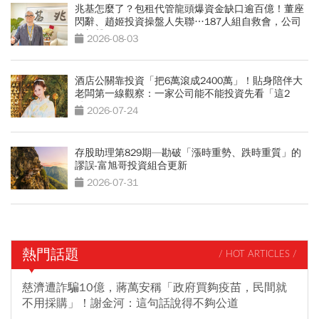
兆基怎麼了？包租代管龍頭爆資金缺口逾百億！董座
閃辭、趙姬投資操盤人失聯…187人組自救會，公司
最新聲明
2026-08-03
酒店公關靠投資「把6萬滾成2400萬」！貼身陪伴大
老闆第一線觀察：一家公司能不能投資先看「這2
點」
2026-07-24
存股助理第829期—勘破「漲時重勢、跌時重質」的
謬誤-富旭哥投資組合更新
2026-07-31
熱門話題
/ HOT ARTICLES /
慈濟遭詐騙10億，蔣萬安稱「政府買夠疫苗，民間就
不用採購」！謝金河：這句話說得不夠公道