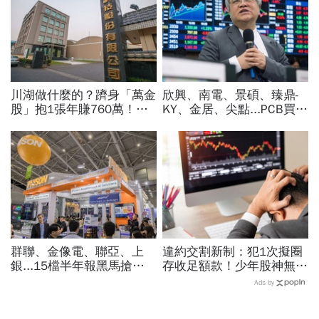
川湖做什麼的？躋身「萬金
欣興、南電、景碩、臻鼎-
股」抱1張年賺760萬！傳
KY、金居、尖點...PCB買誰
產鐵工廠如何翻身「只有兩
最賺？杜金龍點名「這檔」
根鐵憑什麼賣這麼貴」？
11月末升段首選，V轉反彈
最快
群聯、金像電、聯亞、上
違約交割新制：犯1次擬圈
銀...15檔半年報黑馬搶先
存收足額款！少年股神無本
卡位！分析師揭選股4指
當沖翻車、前7月飆百億…
Ads by
標...真能複製鈺創、晶豪科
違約交割後果「想貸款都
噴一波？
難」