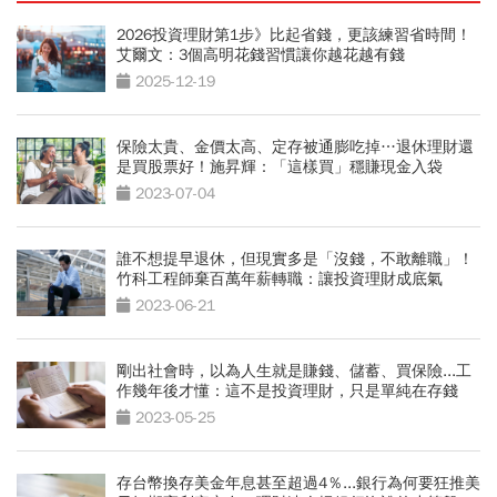
2026投資理財第1步》比起省錢，更該練習省時間！
艾爾文：3個高明花錢習慣讓你越花越有錢
2025-12-19
保險太貴、金價太高、定存被通膨吃掉…退休理財還
是買股票好！施昇輝：「這樣買」穩賺現金入袋
2023-07-04
誰不想提早退休，但現實多是「沒錢，不敢離職」！
竹科工程師棄百萬年薪轉職：讓投資理財成底氣
2023-06-21
剛出社會時，以為人生就是賺錢、儲蓄、買保險...工
作幾年後才懂：這不是投資理財，只是單純在存錢
2023-05-25
存台幣換存美金年息甚至超過4％...銀行為何要狂推美