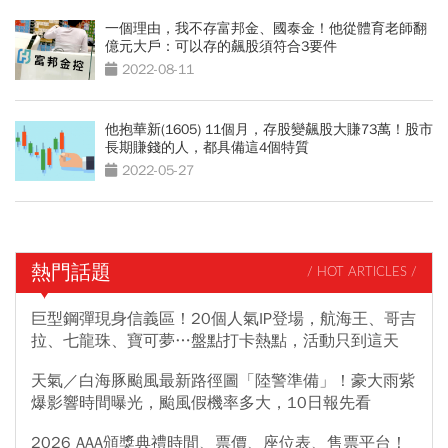
一個理由，我不存富邦金、國泰金！他從體育老師翻
億元大戶：可以存的飆股須符合3要件
2022-08-11
他抱華新(1605) 11個月，存股變飆股大賺73萬！股市
長期賺錢的人，都具備這4個特質
2022-05-27
熱門話題
/ HOT ARTICLES /
巨型鋼彈現身信義區！20個人氣IP登場，航海王、哥吉
拉、七龍珠、寶可夢…盤點打卡熱點，活動只到這天
天氣／白海豚颱風最新路徑圖「陸警準備」！豪大雨紫
爆影響時間曝光，颱風假機率多大，10日報先看
2026 AAA頒獎典禮時間、票價、座位表、售票平台！