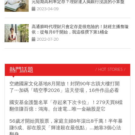
元短期高利率定存？理財達人揭銀行沒說的小算盤
2023-04-09
高通膨時代理財只會定存是很危險的！財經主播詹璇
依：從每月6千開始，我這樣攢下第1桶金
2022-07-20
熱門話題
/ HOT STORIES /
空總國家文化基地8月開放！封閉90年古蹟大樓打開
了…加碼「晴空季2026」這天登場，16件作品必看
國安基金護盤名單「存起來下次卡位」！279天買8檔
翻倍賺百億：鴻海、台達電...唯一金融股是它
56歲才開始買股票，家庭主婦8年滾出8千萬！半年暴
賺5成、卻在股災「輝達殺在最低點」...她靠3個心法
翻身