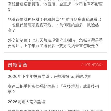
高雄世運迎張員瑛、池昌旭、金宣虎…卡司名單不斷更
新
兆基百億財務危機！包租教母4年前收到房東私訊看出
「包租代管龍頭岌岌可危」：為何租約越多，風險越
高？
外交部制裁！巴紐天然氣現貨停止採購，急喊台灣是重
要客戶，上半年買了這麼多…雙方長約未來怎麼走？
最新文章
/ HOT NEWS /
2026年下半年投資展望：狂熱漲勢 vs 嚴峻現實
友達二把手柯富仁裸辭內幕！「落後群創」成最後稻
草？
2026前進大南方論壇