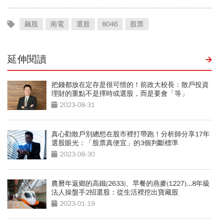
飆股
南電
選股
8046
股票
延伸閱讀
把錢都放在定存是很可惜的！前政大校長：散戶投資
理財的重點不是擇時或選股，而是要會「等」
2023-08-31
真心勸散戶別總想在股市裡打帶跑！分析師分享17年
選股眼光：「股票真便宜」的3個判斷標準
2023-08-30
農曆年返鄉的高鐵(2633)、早餐的燕麥(1227)...8年級
法人操盤手2招選股：從生活裡挖出寶藏股
2023-01-19