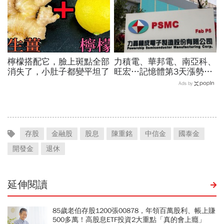
檸檬搭配它，臉上斑點全部
力積電、華邦電、南亞科、
消失了，小肚子都變平坦了
旺宏…記憶體第3天漲勢繼
續，外資只剩它沒買超還大
Ads by
賣！力積電漲停原因曝光
存股
金融股
股息
陳重銘
中信金
國泰金
開發金
退休
延伸閱讀
85歲老伯存股1200張00878，年領百萬股利、帳上賺
500多萬！高股息ETF投資2大重點「真的會上癮」