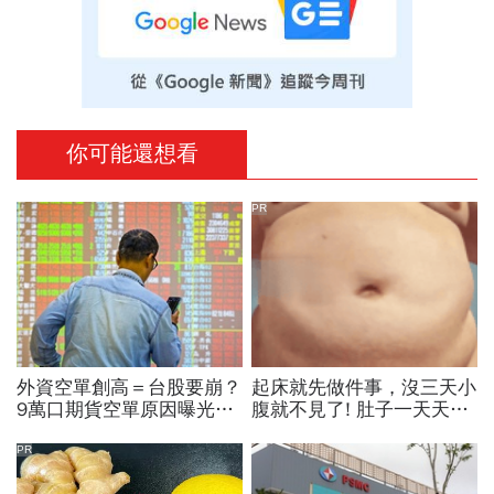
你可能還想看
PR
外資空單創高＝台股要崩？
起床就先做件事，沒三天小
9萬口期貨空單原因曝光！
腹就不見了! 肚子一天天變
華邦電、南亞科...老手喊
小！
「快換9檔AI飆股」賺Q3大
PR
行情