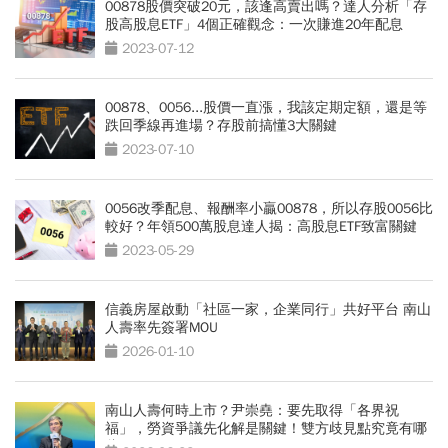
00878股價突破20元，該逢高賣出嗎？達人分析「存
股高股息ETF」4個正確觀念：一次賺進20年配息
2023-07-12
00878、0056...股價一直漲，我該定期定額，還是等
跌回季線再進場？存股前搞懂3大關鍵
2023-07-10
0056改季配息、報酬率小贏00878，所以存股0056比
較好？年領500萬股息達人揭：高股息ETF致富關鍵
2023-05-29
信義房屋啟動「社區一家，企業同行」共好平台 南山
人壽率先簽署MOU
2026-01-10
南山人壽何時上市？尹崇堯：要先取得「各界祝
福」，勞資爭議先化解是關鍵！雙方歧見點究竟有哪
些