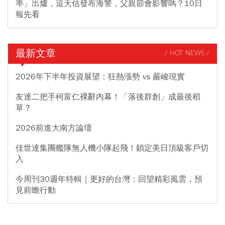
率」出爐，這天估發布海警，父親節會影響嗎？10日
報先看
最新文章
/ HOT NEWS /
2026年下半年投資展望：狂熱漲勢 vs 嚴峻現實
友達二把手柯富仁裸辭內幕！「落後群創」成最後稻
草？
2026前進大南方論壇
佳世達集團艦隊無人機小隊起飛！鎖定美日頂級客戶切
入
今周刊30週年特輯｜更好的台灣：回望精彩風雲，預
見前瞻行動