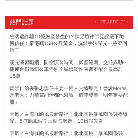
熱門話題
/ HOT ARTICLES /
慈濟遭詐騙10億怎麼發生的？陳昱瑄律師見證嚴下跪
博信任！豪宅藏158公斤黃金，洗錢手法曝光…慈濟回
應了
漢光演習斷網、防空演習時間！影響範圍、交通異動…
捷運台鐵高鐵公車停駛？城鎮韌性演習不配合最高罰
15萬
黃崇仁治喪張忠謀任主委…兩人交情曝光！曾說Morris
是老大：力積電能活都他幫我！遺屬發聲「明年定要配
股」
天氣／白海豚颱風最新路徑！北北基桃暴風圈侵襲率曝
光、8/7颱風假？三颱怎麼走，10日報先看
天氣／白海豚颱風最新路徑！北北基桃「暴風圈侵襲