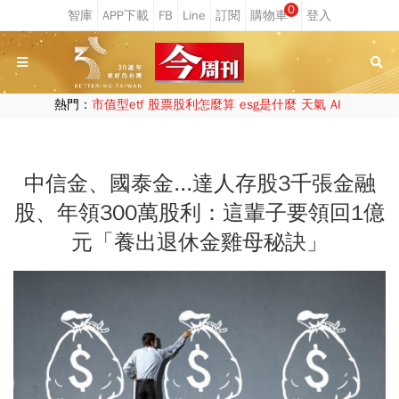
0
熱門：
市值型etf
股票股利怎麼算
esg是什麼
天氣
AI
中信金、國泰金...達人存股3千張金融
股、年領300萬股利：這輩子要領回1億
元「養出退休金雞母秘訣」