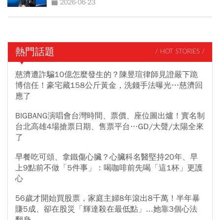
2026-06-23
熱門話題
/ HOT STORIES /
慈濟遭詐騙10億怎麼發生的？陳昱瑄律師見證嚴下跪
博信任！豪宅藏158公斤黃金，洗錢手法曝光…慈濟回
應了
BIGBANG演唱會台灣時間、票價、座位圖出爐！實名制
台北高雄4場搶票日期、售票平台…GD/大聲/太陽全來
了
早餐吃可頌、拿鐵傷心臟？心臟科名醫堅持20年、早
上9點前不做「5件事」：喝咖啡前先喝「這1杯」更護
心
56歲才開始買股票，家庭主婦8年滾出8千萬！半年暴
賺5成、卻在股災「輝達殺在最低點」...她靠3個心法
翻身