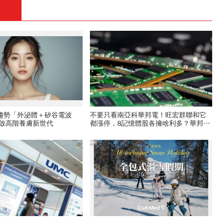
新趨勢「外泌體＋矽谷電波
不要只看南亞科華邦電！旺宏群聯和它
開啟高階養膚新世代
都漲停，8記憶體股各擁啥利多？華邦電
法說時間就在今天，牛肉大塊嗎
PR