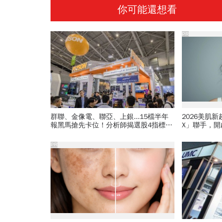
你可能還想看
PR
群聯、金像電、聯亞、上銀...15檔半年
2026美肌
報黑馬搶先卡位！分析師揭選股4指標...
X」聯手，
真能複製鈺創、晶豪科噴一波？
PR