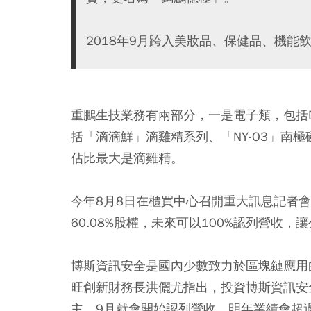
2018年9月跨入美妝品、保健品、機
重鵬生技業務有兩部分，一是電子類，包括DRA
括「滴滴鮮」滴雞精系列、「NY-O3」南
佔比最大是滴雞精。
今年8月8日在櫃買中心召開重大訊息記者會
60.08%股權，未來可以100%認列營收，
博斯資訊安全是國內少數致力於區塊鏈應用
旺創新財務長洪儷尤指出，投資博斯資訊安
主，9月就會開始認列營收，明年業績會超