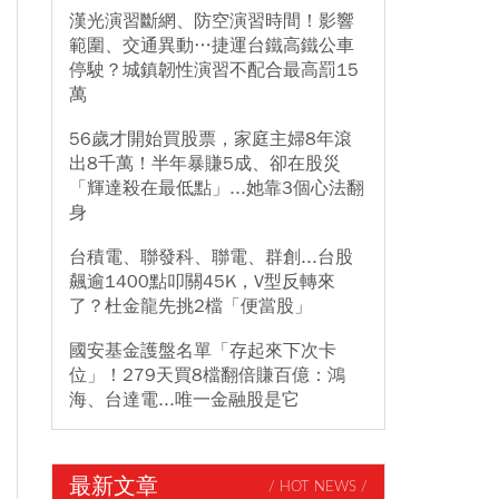
漢光演習斷網、防空演習時間！影響
範圍、交通異動…捷運台鐵高鐵公車
停駛？城鎮韌性演習不配合最高罰15
萬
56歲才開始買股票，家庭主婦8年滾
出8千萬！半年暴賺5成、卻在股災
「輝達殺在最低點」...她靠3個心法翻
身
台積電、聯發科、聯電、群創...台股
飆逾1400點叩關45K，V型反轉來
了？杜金龍先挑2檔「便當股」
國安基金護盤名單「存起來下次卡
位」！279天買8檔翻倍賺百億：鴻
海、台達電...唯一金融股是它
最新文章
/ HOT NEWS /