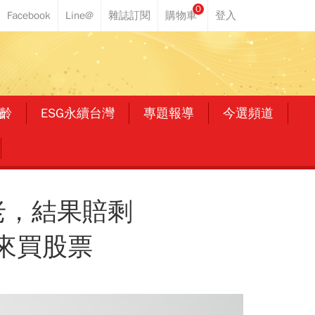
0
齡
ESG永續台灣
專題報導
今選頻道
養老，結果賠剩
腦來買股票