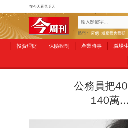
在今天看見明天
熱門：
房價
遺產稅免稅額
投資理財
保險稅制
產業時事
職場
公務員把40
140萬