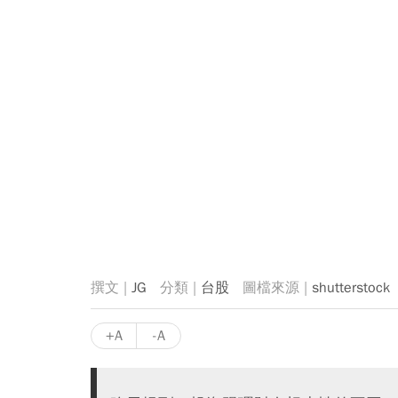
JG
台股
shutterstock
+A
-A