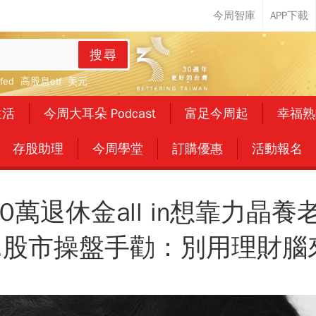
搜尋
fed
高股息etf
美元
生活
今周大耳朵 Podcast
富足今周起
幸福熟
存股助理
今周學堂
訂購優惠
活動報名
0萬退休金all in想靠力晶
...股市操盤手勸：別用理財