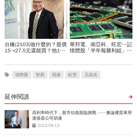
強勢股
智易
胡連
虹堡
玉晶光
延伸閱讀
高利率時代下，股市估值面臨挑戰 ——兼論優質車用
連接器公司胡連
2023-09-13