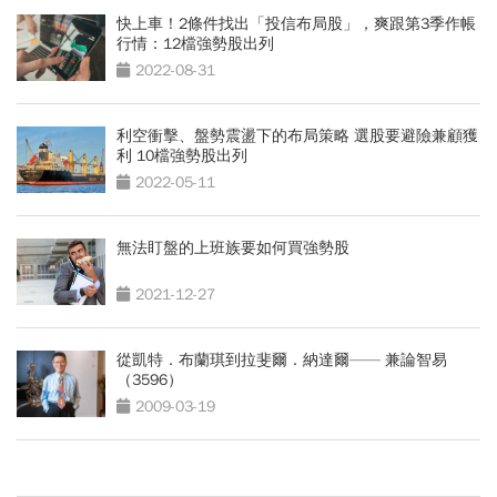
快上車！2條件找出「投信布局股」，爽跟第3季作帳
行情：12檔強勢股出列
2022-08-31
利空衝擊、盤勢震盪下的布局策略 選股要避險兼顧獲
利 10檔強勢股出列
2022-05-11
無法盯盤的上班族要如何買強勢股
2021-12-27
從凱特．布蘭琪到拉斐爾．納達爾—— 兼論智易
（3596）
2009-03-19