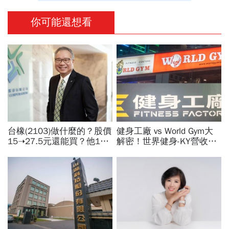
你可能還想看
台橡(2103)做什麼的？股價
健身工廠 vs World Gym大
15➝27.5元還能買？他19
解密！世界健身-KY營收大
元賣掉捶心肝...連拉2根漲
勝，獲利卻輸給柏文？教練
停為何突然爆發？老傳產翻
課、會籍…誰才是真正賺錢
身3關鍵
金雞母？