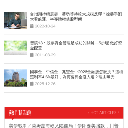
台指期持續震盪，蓄勢等待較大規模反彈？操盤手劉
大看航運、半導體權值股型態
2022-10-24
習慣13：股票資金管理是成功的關鍵—5步驟 做好資
金配置
2011-03-29
國泰金、中信金、兆豐金…2026金融股怎麼挑？這檔
殖利率4.6%最好，為何富邦金沒入選？理由曝光
2025-12-26
熱門話題
/ HOT ARTICLES /
美伊戰爭／荷姆茲海峽又陷僵局！伊朗要美賠款，川普