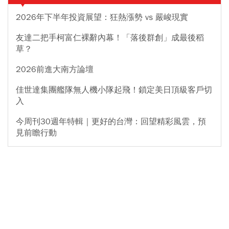
2026年下半年投資展望：狂熱漲勢 vs 嚴峻現實
友達二把手柯富仁裸辭內幕！「落後群創」成最後稻
草？
2026前進大南方論壇
佳世達集團艦隊無人機小隊起飛！鎖定美日頂級客戶切
入
今周刊30週年特輯｜更好的台灣：回望精彩風雲，預
見前瞻行動