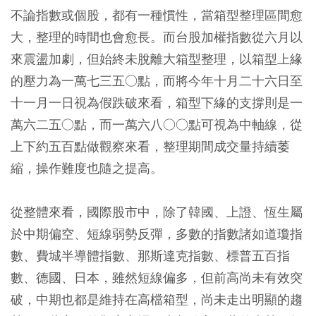
不論指數或個股，都有一種慣性，當箱型整理區間愈
大，整理的時間也會愈長。而台股加權指數從六月以
來震盪加劇，但始終未脫離大箱型整理，以箱型上緣
的壓力為一萬七三五○點，而將今年十月二十六日至
十一月一日視為假跌破來看，箱型下緣的支撐則是一
萬六二五○點，而一萬六八○○點可視為中軸線，從
上下約五百點做觀察來看，整理期間成交量持續萎
縮，操作難度也隨之提高。
從整體來看，國際股市中，除了韓國、上證、恆生屬
於中期偏空、短線弱勢反彈，多數的指數諸如道瓊指
數、費城半導體指數、那斯達克指數、標普五百指
數、德國、日本，雖然短線偏多，但前高尚未有效突
破，中期也都是維持在高檔箱型，尚未走出明顯的趨