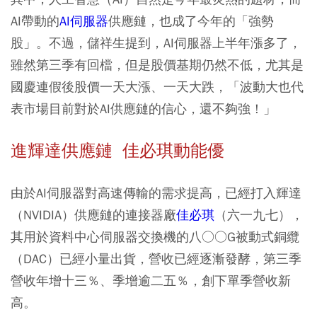
AI帶動的
AI伺服器
供應鏈，也成了今年的「強勢
股」。不過，儲祥生提到，AI伺服器上半年漲多了，
雖然第三季有回檔，但是股價基期仍然不低，尤其是
國慶連假後股價一天大漲、一天大跌，「波動大也代
表市場目前對於AI供應鏈的信心，還不夠強！」
進輝達供應鏈 佳必琪動能優
由於AI伺服器對高速傳輸的需求提高，已經打入輝達
（NVIDIA）供應鏈的連接器廠
佳必琪
（六一九七），
其用於資料中心伺服器交換機的八○○G被動式銅纜
（DAC）已經小量出貨，營收已經逐漸發酵，第三季
營收年增十三％、季增逾二五％，創下單季營收新
高。