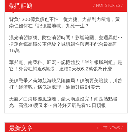
熱門話題
/ HOT STORIES /
背負1200億負債也不怕！從力捷、力晶到力積電，黃
崇仁如何在「記憶體地獄」九死一生？
漢光演習斷網、防空演習時間！影響範圍、交通異動…
捷運台鐵高鐵公車停駛？城鎮韌性演習不配合最高罰
15萬
華邦電、南亞科、旺宏…記憶體股「半年報勝利組」是
它！外資狂補近6萬張，這檔2天砍6.2萬張為什麼
美伊戰爭／荷姆茲海峽又陷僵局！伊朗要美賠款，川普
打「經濟戰」稱低調處理…油價升破84美元
天氣／白海豚颱風遠離，豪大雨還沒完！雨區熱點曝
光、高溫36度又來…何時好天氣先看10日預報
最新文章
/ HOT NEWS /