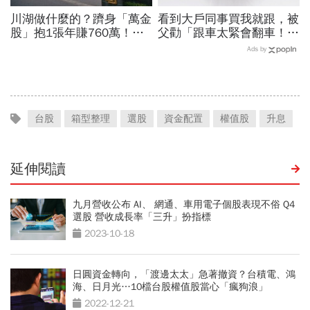
川湖做什麼的？躋身「萬金
看到大戶同事買我就跟，被
股」抱1張年賺760萬！傳
父勸「跟車太緊會翻車！」
產鐵工廠如何翻身「只有兩
進券商當營業員，一個股市
Ads by
根鐵憑什麼賣這麼貴」？
打工仔的當沖故事
台股
箱型整理
選股
資金配置
權值股
升息
延伸閱讀
九月營收公布 AI、 網通、車用電子個股表現不俗 Q4
選股 營收成長率「三升」扮指標
2023-10-18
日圓資金轉向，「渡邊太太」急著撤資？台積電、鴻
海、日月光…10檔台股權值股當心「瘋狗浪」
2022-12-21