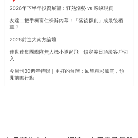
2026年下半年投資展望：狂熱漲勢 vs 嚴峻現實
友達二把手柯富仁裸辭內幕！「落後群創」成最後稻
草？
2026前進大南方論壇
佳世達集團艦隊無人機小隊起飛！鎖定美日頂級客戶切
入
今周刊30週年特輯｜更好的台灣：回望精彩風雲，預
見前瞻行動