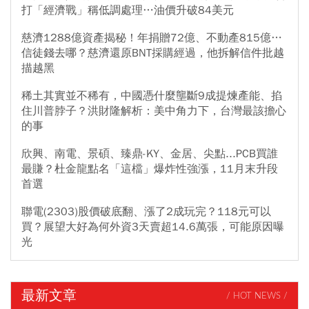
打「經濟戰」稱低調處理…油價升破84美元
慈濟1288億資產揭秘！年捐贈72億、不動產815億…
信徒錢去哪？慈濟還原BNT採購經過，他拆解信件批越
描越黑
稀土其實並不稀有，中國憑什麼壟斷9成提煉產能、掐
住川普脖子？洪財隆解析：美中角力下，台灣最該擔心
的事
欣興、南電、景碩、臻鼎-KY、金居、尖點...PCB買誰
最賺？杜金龍點名「這檔」爆炸性強漲，11月末升段
首選
聯電(2303)股價破底翻、漲了2成玩完？118元可以
買？展望大好為何外資3天賣超14.6萬張，可能原因曝
光
最新文章
/ HOT NEWS /