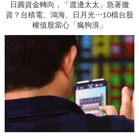
日圓資金轉向，「渡邊太太」急著撤
資？台積電、鴻海、日月光…10檔台股
權值股當心「瘋狗浪」