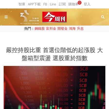
0
熱門：
鋼鐵股
富邦金
開發金
鴻海
升息
嚴控持股比重 首選位階低的起漲股 大
盤箱型震盪 選股重於指數