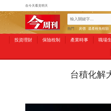
在今天看見明天
熱門：
房價
遺產稅免稅額
投資理財
保險稅制
產業時事
職場
台積化解