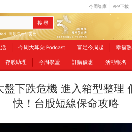
搜尋
fed
高股息etf
美元
生活
今周大耳朵 Podcast
富足今周起
幸福熟
存股助理
今周學堂
訂購優惠
活動報名
大盤下跌危機 進入箱型整理 
快！台股短線保命攻略