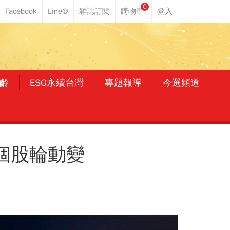
0
齡
ESG永續台灣
專題報導
今選頻道
個股輪動變