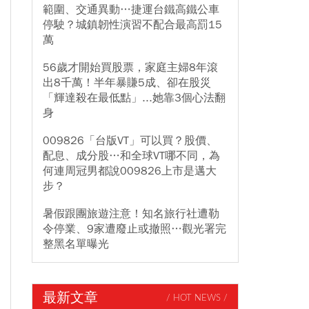
範圍、交通異動…捷運台鐵高鐵公車
停駛？城鎮韌性演習不配合最高罰15
萬
56歲才開始買股票，家庭主婦8年滾
出8千萬！半年暴賺5成、卻在股災
「輝達殺在最低點」...她靠3個心法翻
身
009826「台版VT」可以買？股價、
配息、成分股…和全球VT哪不同，為
何連周冠男都說009826上市是邁大
步？
暑假跟團旅遊注意！知名旅行社遭勒
令停業、9家遭廢止或撤照…觀光署完
整黑名單曝光
最新文章
/ HOT NEWS /