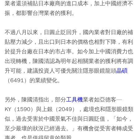
業者還須補貼日本廠商的進口成本，加上中國經濟不
振，都影響台灣業者的獲利。
不過八月以來，日圓止貶回升，國內業者對日廠的補
貼壓力減少，且出口到日本的價格也相對下降，有利
於提升台廠在日本的市占率。如今加上中國消費力也
出現轉機，陳國清認為明年起相關業者的獲利將有調
升可能，建議投資人可優先關注隱形眼鏡龍頭
晶碩
（6491）的業績變化。
另外，陳國清指出，部分
工具機
業者如亞德客—
KY（1590）與上銀（2049），處境也和隱形眼鏡類
似，過去受害於中國景氣不佳與日圓貶值，「如今，
至少最壞的狀況已經過去。」有機會從受害者轉成受
惠者，也是值得留意的類股。