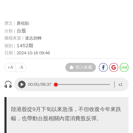
唐祖貽
台股
達志勿轉
1452期
2024-10-16 09:46
+A
-A
加入收藏
00:00
/06:37
x1
陸港股從9月下旬以來急漲，不但收復今年來跌
幅，也帶動台股相關內需消費股反彈。