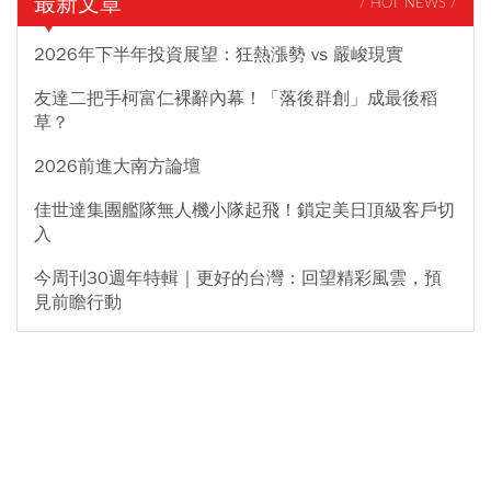
最新文章
/ HOT NEWS /
2026年下半年投資展望：狂熱漲勢 vs 嚴峻現實
友達二把手柯富仁裸辭內幕！「落後群創」成最後稻
草？
2026前進大南方論壇
佳世達集團艦隊無人機小隊起飛！鎖定美日頂級客戶切
入
今周刊30週年特輯｜更好的台灣：回望精彩風雲，預
見前瞻行動