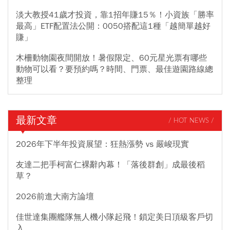
淡大教授41歲才投資，靠1招年賺15％！小資族「勝率
最高」ETF配置法公開：0050搭配這1種「越簡單越好
賺」
木柵動物園夜間開放！暑假限定、60元星光票有哪些
動物可以看？要預約嗎？時間、門票、最佳遊園路線總
整理
最新文章
/ HOT NEWS /
2026年下半年投資展望：狂熱漲勢 vs 嚴峻現實
友達二把手柯富仁裸辭內幕！「落後群創」成最後稻
草？
2026前進大南方論壇
佳世達集團艦隊無人機小隊起飛！鎖定美日頂級客戶切
入