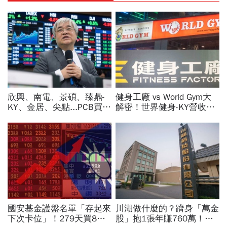
欣興、南電、景碩、臻鼎-
健身工廠 vs World Gym大
KY、金居、尖點...PCB買誰
解密！世界健身-KY營收大
最賺？杜金龍點名「這檔」
勝，獲利卻輸給柏文？教練
11月末升段首選，V轉反彈
課、會籍…誰才是真正賺錢
最快
金雞母？
國安基金護盤名單「存起來
川湖做什麼的？躋身「萬金
下次卡位」！279天買8檔
股」抱1張年賺760萬！傳