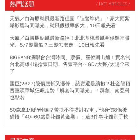
熱門話題
/ HOT ARTICLES /
天氣／白海豚颱風最新路徑圖「陸警準備」！豪大雨紫
爆影響時間曝光，颱風假機率多大，10日報先看
天氣／白海豚颱風最新路徑！北北基桃暴風圈侵襲率曝
光、8/7颱風假？三颱怎麼走，10日報先看
BIGBANG演唱會台灣時間、票價、座位圖出爐！實名制
台北高雄4場搶票日期、售票平台…GD/大聲/太陽全來
了
國巨(2327)股價腰斬又漲停，該賣還是續抱？杜金龍預
言重演華城狂飆走勢「解套時間曝光」！群創、南亞科
也點名
80歲拿1億能幹嘛？曾捨不得搭計程車，他身價8億後
醒悟「40~60歲是花錢黃金期」：這3件事花錢別手軟