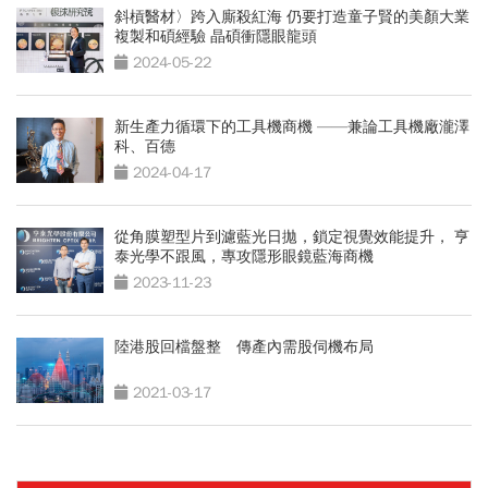
斜槓醫材〉跨入廝殺紅海 仍要打造童子賢的美顏大業
複製和碩經驗 晶碩衝隱眼龍頭
2024-05-22
新生產力循環下的工具機商機 ——兼論工具機廠瀧澤
科、百德
2024-04-17
從角膜塑型片到濾藍光日拋，鎖定視覺效能提升， 亨
泰光學不跟風，專攻隱形眼鏡藍海商機
2023-11-23
陸港股回檔盤整 傳產內需股伺機布局
2021-03-17