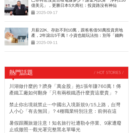
巴菲特若沒賣台積電賺多少？謝金河試算「淨利116
億美元」，更勝日本5大商社：投資路沒有神仙
2025-09-17
月薪22K、存款不到10萬，跟爸爸借50萬投資房地
產，2年滾出5千萬！小資也能玩法拍：別等「錢夠
了」才開始
2025-09-11
熱門話題
/ HOT STORIES /
川湖做什麼的？躋身「萬金股」抱1張年賺760萬！傳
產鐵工廠如何翻身「只有兩根鐵憑什麼賣這麼貴」？
禁止你出境就禁止…中國出入境新規9/15上路，台灣
人小心「有去無回」？4種職業特別注意：前例在這
暑假跟團旅遊注意！知名旅行社遭勒令停業、9家遭廢
止或撤照…觀光署完整黑名單曝光