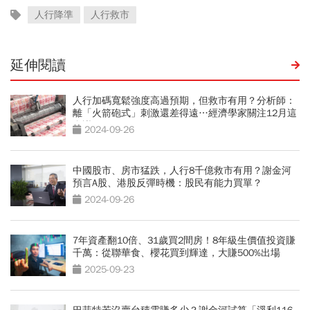
人行降準
人行救市
延伸閱讀
人行加碼寬鬆強度高過預期，但救市有用？分析師：
離「火箭砲式」刺激還差得遠…經濟學家關注12月這
會議
2024-09-26
中國股市、房市猛跌，人行8千億救市有用？謝金河
預言A股、港股反彈時機：股民有能力買單？
2024-09-26
7年資產翻10倍、31歲買2間房！8年級生價值投資賺
千萬：從聯華食、櫻花買到輝達，大賺500%出場
2025-09-23