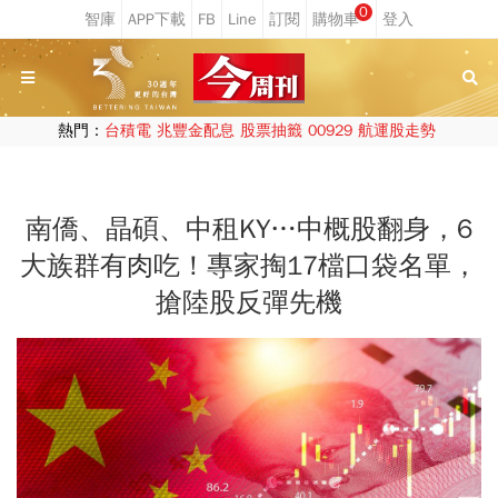
0
熱門：
台積電
兆豐金配息
股票抽籤
00929
航運股走勢
南僑、晶碩、中租KY…中概股翻身，6
大族群有肉吃！專家掏17檔口袋名單，
搶陸股反彈先機