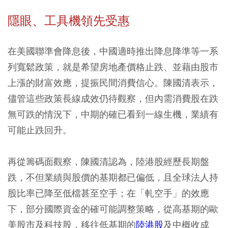
隱眼、工具機領先受惠
在美國聯準會降息後，中國適時推出降息降準等一系
列寬鬆政策，就是希望房地產價格止跌、並藉由股市
上漲的財富效應，提振民間消費信心。陳國清表示，
儘管這些政策長線成效仍待觀察，但內需消費股在跌
無可跌的情況下，中期的確已看到一線生機，業績有
可能止跌回升。
再從籌碼面觀察，陳國清認為，陸港股經歷長期盤
跌，不但業績與股價的基期都已偏低，且全球法人持
股比率已降至低檔甚至空手；在「軋空手」的效應
下，部分國際資金的確可能調整策略，從高基期的歐
美股市及科技股，移往低基期的
陸港股
及中概收成