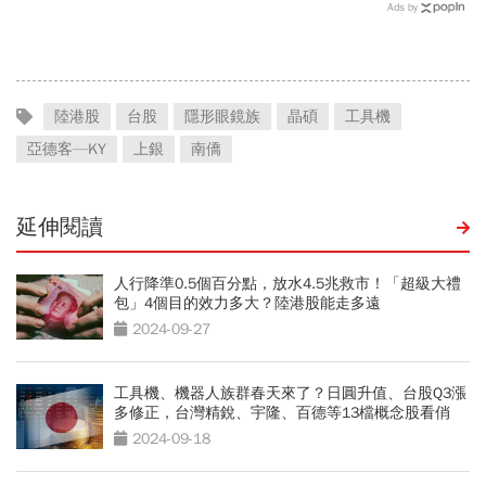
翻倍賺百億：鴻海、台達
產鐵工廠如何翻身「只有兩
Ads by
電...唯一金融股是它
根鐵憑什麼賣這麼貴」？
陸港股
台股
隱形眼鏡族
晶碩
工具機
亞德客—KY
上銀
南僑
延伸閱讀
人行降準0.5個百分點，放水4.5兆救市！「超級大禮
包」4個目的效力多大？陸港股能走多遠
2024-09-27
工具機、機器人族群春天來了？日圓升值、台股Q3漲
多修正，台灣精銳、宇隆、百德等13檔概念股看俏
2024-09-18