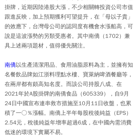
掛牌，近期因陸港股大漲，不少相關轉投資公司市值
跟進反映，加上預期獲利可望提升，在「母以子貴」
的效應下，台灣母公司的認同度有機會水漲船高，可
說是這波漲勢的另類受惠者。其中南僑（1702）兼
具上述兩項題材，值得優先關注。
南僑
以生產清潔用品、食用油脂原料為主，並擁有知
名餐飲品牌如江浙料理點水樓、寶萊納啤酒餐廳等，
在兩岸都有頗高知名度。而該公司持股八成、在
2021年於A股掛牌的南僑食品（605339），自9月
24日中國宣布連串救市措施至10月11日收盤，也累
積了一○％漲幅。南僑上半年每股稅後純益（EPS）
2.54元，稅後純益年增率超過6成，在中國內需消費
低迷的環境下實屬不易。