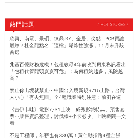
熱門話題
/ HOT STORIES /
欣興、南電、景碩、臻鼎-KY、金居、尖點...PCB買誰
最賺？杜金龍點名「這檔」爆炸性強漲，11月末升段
首選
兆基百億財務危機！包租教母4年前收到房東私訊看出
「包租代管龍頭岌岌可危」：為何租約越多，風險越
高？
禁止你出境就禁止…中國出入境新規9/15上路，台灣
人小心「有去無回」？4種職業特別注意：前例在這
《吉伊卡哇》電影7/31上映！威秀影城特典、預售套
票…販售資訊整理，討伐棒+小卡必收、上映戲院一文
看
不是工程師，年薪也有330萬！黃仁勳指路4種金飯