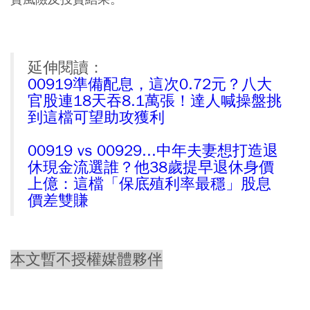
延伸閱讀：
00919準備配息，這次0.72元？八大
官股連18天吞8.1萬張！達人喊操盤挑
到這檔可望助攻獲利
00919 vs 00929...中年夫妻想打造退
休現金流選誰？他38歲提早退休身價
上億：這檔「保底殖利率最穩」股息
價差雙賺
本文暫不授權媒體夥伴