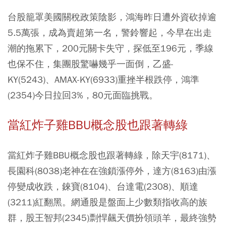
台股籠罩美國關稅政策陰影，鴻海昨日遭外資砍掉逾
5.5萬張，成為賣超第一名，警鈴響起，今早在出走
潮的拖累下，200元關卡失守，探低至196元，季線
也保不住，集團股驚嚇幾乎一面倒，乙盛-
KY(5243)、AMAX-KY(6933)重挫半根跌停，鴻準
(2354)今日拉回3%，80元面臨挑戰。
當紅炸子雞BBU概念股也跟著轉綠
當紅炸子雞BBU概念股也跟著轉綠，除天宇(8171)、
長園科(8038)老神在在強鎖漲停外，達方(8163)由漲
停變成收跌，錸寶(8104)、台達電(2308)、順達
(3211)紅翻黑。網通股是盤面上少數類指收高的族
群，股王智邦(2345)剽悍飆天價扮領頭羊，最終強勢