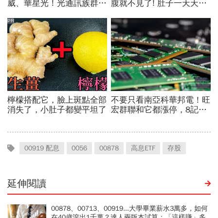
00919 配息
0056
00878
高息ETF
存股
延伸閱讀
00878、00713、00919...大學畢業薪水3萬多，如何
在40歲滾出1千萬？達人兩版本試算：「這樣賺」多