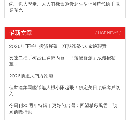
碗：免大學畢、人人有機會過優渥生活…AI時代搶手職
業曝光
最新文章
/ HOT NEWS /
2026年下半年投資展望：狂熱漲勢 vs 嚴峻現實
友達二把手柯富仁裸辭內幕！「落後群創」成最後稻
草？
2026前進大南方論壇
佳世達集團艦隊無人機小隊起飛！鎖定美日頂級客戶切
入
今周刊30週年特輯｜更好的台灣：回望精彩風雲，預
見前瞻行動