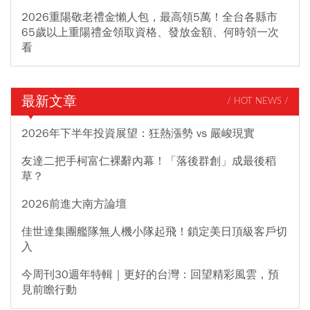
2026重陽敬老禮金懶人包，最高領5萬！全台各縣市
65歲以上重陽禮金領取資格、發放金額、何時領一次
看
最新文章
/ HOT NEWS /
2026年下半年投資展望：狂熱漲勢 vs 嚴峻現實
友達二把手柯富仁裸辭內幕！「落後群創」成最後稻
草？
2026前進大南方論壇
佳世達集團艦隊無人機小隊起飛！鎖定美日頂級客戶切
入
今周刊30週年特輯｜更好的台灣：回望精彩風雲，預
見前瞻行動