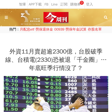
0
熱門：
月配息etf
勞保退休金
00939
勞保年金試算
存股名單
外資11月賣超逾2300億，台股破季
線、台積電(2330)恐被退「千金圈」…
年底旺季行情沒了？