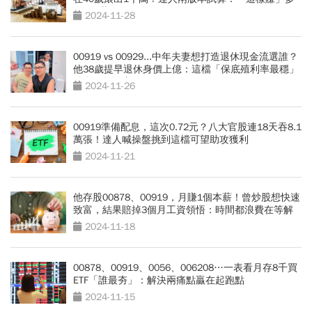
存365萬
2024-11-28
00919 vs 00929...中年夫妻想打造退休現金流選誰？
他38歲提早退休身價上億：這檔「保底殖利率最穩」
股息價差雙賺
2024-11-26
00919準備配息，這次0.72元？八大官股連18天吞8.1
萬張！達人喊操盤挑到這檔可望助攻獲利
2024-11-21
他存股00878、00919，月賺1個本薪！曾炒股想快速
致富，結果賠掉3個月工資領悟：時間都浪費在等解
套
2024-11-18
00878、00919、0056、006208…一表看月存8千買
ETF「誰最夯」：解決兩痛點贏在起跑點
2024-11-15