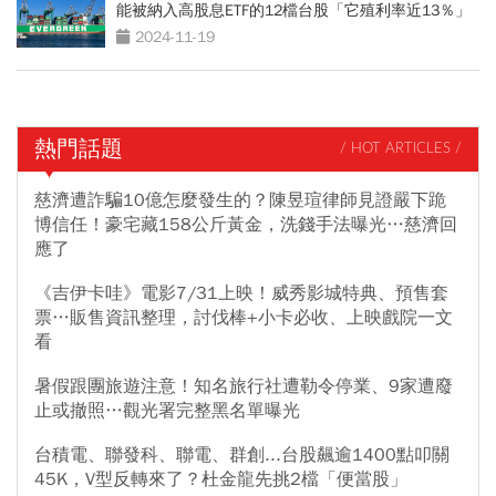
能被納入高股息ETF的12檔台股「它殖利率近13％」
2024-11-19
熱門話題
/ HOT ARTICLES /
慈濟遭詐騙10億怎麼發生的？陳昱瑄律師見證嚴下跪
博信任！豪宅藏158公斤黃金，洗錢手法曝光…慈濟回
應了
《吉伊卡哇》電影7/31上映！威秀影城特典、預售套
票…販售資訊整理，討伐棒+小卡必收、上映戲院一文
看
暑假跟團旅遊注意！知名旅行社遭勒令停業、9家遭廢
止或撤照…觀光署完整黑名單曝光
台積電、聯發科、聯電、群創...台股飆逾1400點叩關
45K，V型反轉來了？杜金龍先挑2檔「便當股」