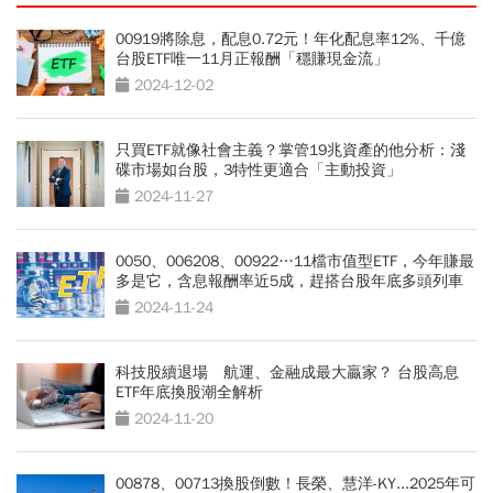
00919將除息，配息0.72元！年化配息率12%、千億
台股ETF唯一11月正報酬「穩賺現金流」
2024-12-02
只買ETF就像社會主義？掌管19兆資產的他分析：淺
碟市場如台股，3特性更適合「主動投資」
2024-11-27
0050、006208、00922…11檔市值型ETF，今年賺最
多是它，含息報酬率近5成，趕搭台股年底多頭列車
2024-11-24
科技股續退場 航運、金融成最大贏家？ 台股高息
ETF年底換股潮全解析
2024-11-20
00878、00713換股倒數！長榮、慧洋-KY...2025年可