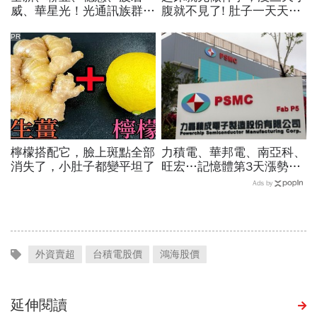
威、華星光！光通訊族群一
腹就不見了! 肚子一天天變
堆連拉4根漲停，跟誰有
小！
關？原來輝達這利多發威
PR
檸檬搭配它，臉上斑點全部
力積電、華邦電、南亞科、
消失了，小肚子都變平坦了
旺宏…記憶體第3天漲勢繼
續，外資只剩它沒買超還大
Ads by
賣！力積電漲停原因曝光
外資賣超
台積電股價
鴻海股價
延伸閱讀