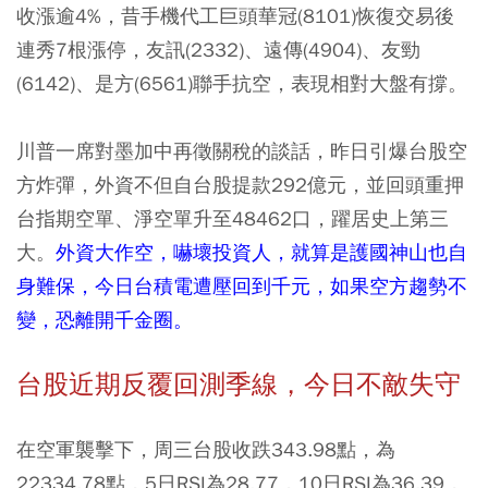
收漲逾4%，昔手機代工巨頭華冠(8101)恢復交易後
連秀7根漲停，友訊(2332)、遠傳(4904)、友勁
(6142)、是方(6561)聯手抗空，表現相對大盤有撐。
川普一席對墨加中再徵關稅的談話，昨日引爆台股空
方炸彈，外資不但自台股提款292億元，並回頭重押
台指期空單、淨空單升至48462口，躍居史上第三
大。
外資大作空，嚇壞投資人，就算是護國神山也自
身難保，今日台積電遭壓回到千元，如果空方趨勢不
變，恐離開千金圈。
台股近期反覆回測季線，今日不敵失守
在空軍襲擊下，周三台股收跌343.98點，為
22334.78點，5日RSI為28.77，10日RSI為36.39，