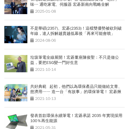
味⋯ 通吃家電、伺服器 宏碁新南向戰略全解
2025-01-08
不是華碩(2357)、宏碁(2353)！這檔雙優勢被砍到破
年線，達人拆解越賣越低幕後「再來可能會噴」
2024-08-06
垃圾筆電全線展開！宏碁董座陳俊聖：不只是做公
益，要把ESG變一門好生意
2021-10-14
共好典範 起初，他們以為環保產品只能做給文青、
慈濟用…… 造一台「有故事」的環保筆電！ 宏碁揪
仁寶、友達700天大冒險
2021-10-13
發表首款環保永續筆電！宏碁承諾 2035 年實現採用
100％再生能源
2021-05-31