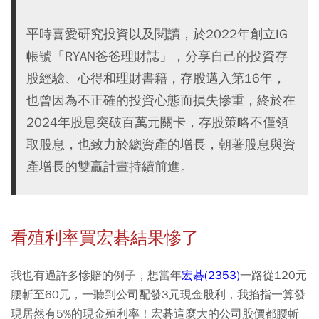
平時喜愛研究投資以及閱讀，於2022年創立IG
帳號「RYAN爸爸理財誌」，分享自己的投資存
股經驗、心得和理財書籍，存股邁入第16年，
也曾因為不正確的投資心態而損失慘重，終於在
2024年股息突破百萬元關卡，存股策略不僅領
取股息，也致力於總資產的增長，朝著股息與資
產增長的雙贏計畫持續前進。
看殖利率買宏碁結果慘了
我也有過許多慘賠的例子，想當年
宏碁(2353)
一路從120元
腰斬至60元，一聽到公司配發3元現金股利，我掐指一算發
現居然有5%的現金殖利率！宏碁這麼大的公司股價都腰斬