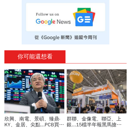
你可能還想看
欣興、南電、景碩、臻鼎-
群聯、金像電、聯亞、上
KY、金居、尖點...PCB買誰
銀...15檔半年報黑馬搶先
最賺？杜金龍點名「這檔」
卡位！分析師揭選股4指