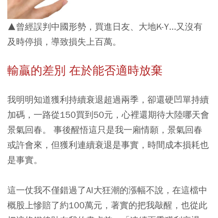
▲曾經誤判中國形勢，買進日友、大地K-Y...又沒有
及時停損，導致損失上百萬。
輸贏的差別 在於能否適時放棄
我明明知道獲利持續衰退超過兩季，卻還硬凹單持續
加碼，一路從150買到50元，心裡還期待大陸哪天會
景氣回春。 事後醒悟這只是我一廂情願，景氣回春
或許會來，但獲利連續衰退是事實，時間成本損耗也
是事實。
這一仗我不僅錯過了AI大狂潮的漲幅不說，在這檔中
概股上慘賠了約100萬元，著實的把我敲醒，也從此