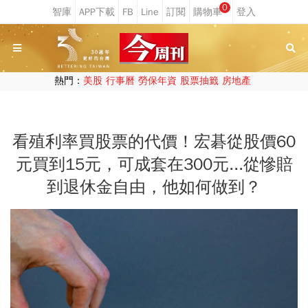
0
熱門：
美股
行事曆
勞保年資
股票抽籤
房地產
看殖利率買股票的代價！宏碁從股價60
元買到15元，可成套在300元...從慘賠
到退休金自由，他如何做到？