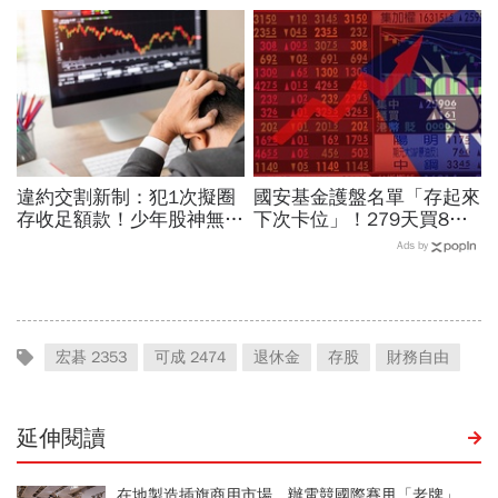
11月末升段首選，V轉反彈
標...真能複製鈺創、晶豪科
最快
噴一波？
違約交割新制：犯1次擬圈
國安基金護盤名單「存起來
存收足額款！少年股神無本
下次卡位」！279天買8檔
當沖翻車、前7月飆百億…
翻倍賺百億：鴻海、台達
Ads by
違約交割後果「想貸款都
電...唯一金融股是它
難」
宏碁 2353
可成 2474
退休金
存股
財務自由
延伸閱讀
在地製造插旗商用市場、辦電競國際賽甩「老牌」