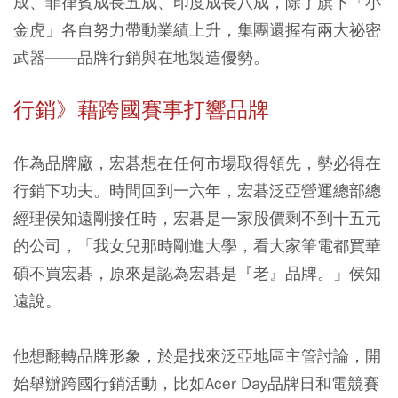
成、菲律賓成長五成、印度成長八成，除了旗下「小
金虎」各自努力帶動業績上升，集團還握有兩大祕密
武器——品牌行銷與在地製造優勢。
行銷》藉跨國賽事打響品牌
作為品牌廠，宏碁想在任何市場取得領先，勢必得在
行銷下功夫。時間回到一六年，宏碁泛亞營運總部總
經理侯知遠剛接任時，宏碁是一家股價剩不到十五元
的公司，「我女兒那時剛進大學，看大家筆電都買華
碩不買宏碁，原來是認為宏碁是『老』品牌。」侯知
遠說。
他想翻轉品牌形象，於是找來泛亞地區主管討論，開
始舉辦跨國行銷活動，比如Acer Day品牌日和電競賽