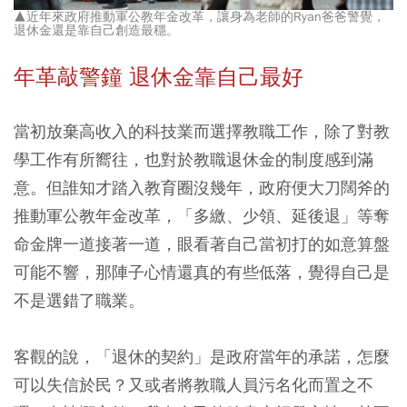
▲近年來政府推動軍公教年金改革，讓身為老師的Ryan爸爸警覺，
退休金還是靠自己創造最穩。
年革敲警鐘 退休金靠自己最好
當初放棄高收入的科技業而選擇教職工作，除了對教
學工作有所嚮往，也對於教職退休金的制度感到滿
意。但誰知才踏入教育圈沒幾年，政府便大刀闊斧的
推動軍公教年金改革，「多繳、少領、延後退」等奪
命金牌一道接著一道，眼看著自己當初打的如意算盤
可能不響，那陣子心情還真的有些低落，覺得自己是
不是選錯了職業。
客觀的說，「退休的契約」是政府當年的承諾，怎麼
可以失信於民？又或者將教職人員污名化而置之不