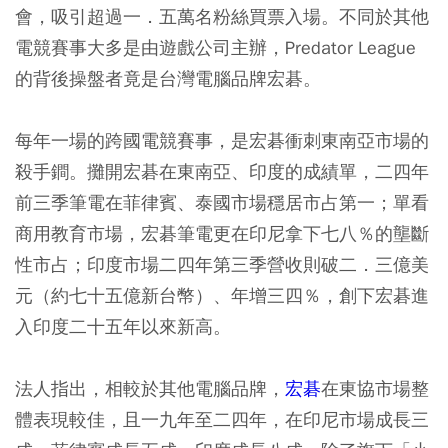
會，吸引超過一．五萬名粉絲買票入場。不同於其他
電競賽事大多是由遊戲公司主辦，Predator League
的背後操盤者竟是台灣電腦品牌宏碁。
每年一場的跨國電競賽事，是宏碁衝刺東南亞市場的
殺手鐧。攤開宏碁在東南亞、印度的成績單，二四年
前三季筆電在菲律賓、泰國市場穩居市占第一；單看
商用教育市場，宏碁筆電更在印尼拿下七八％的壟斷
性市占；印度市場二四年第三季營收則破二．三億美
元（約七十五億新台幣）、年增三四％，創下宏碁進
入印度二十五年以來新高。
法人指出，相較於其他電腦品牌，
宏碁
在東協市場整
體表現較佳，且一九年至二四年，在印尼市場成長三