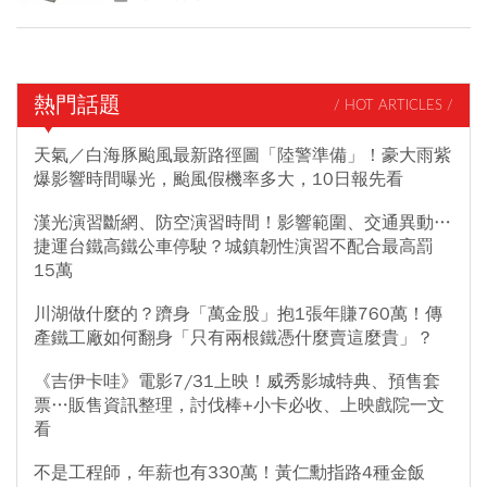
熱門話題
/ HOT ARTICLES /
天氣／白海豚颱風最新路徑圖「陸警準備」！豪大雨紫
爆影響時間曝光，颱風假機率多大，10日報先看
漢光演習斷網、防空演習時間！影響範圍、交通異動…
捷運台鐵高鐵公車停駛？城鎮韌性演習不配合最高罰
15萬
川湖做什麼的？躋身「萬金股」抱1張年賺760萬！傳
產鐵工廠如何翻身「只有兩根鐵憑什麼賣這麼貴」？
《吉伊卡哇》電影7/31上映！威秀影城特典、預售套
票…販售資訊整理，討伐棒+小卡必收、上映戲院一文
看
不是工程師，年薪也有330萬！黃仁勳指路4種金飯