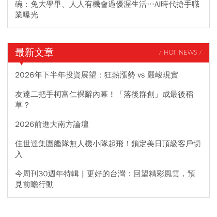
碗：免大學畢、人人有機會過優渥生活…AI時代搶手職
業曝光
最新文章
/ HOT NEWS /
2026年下半年投資展望：狂熱漲勢 vs 嚴峻現實
友達二把手柯富仁裸辭內幕！「落後群創」成最後稻
草？
2026前進大南方論壇
佳世達集團艦隊無人機小隊起飛！鎖定美日頂級客戶切
入
今周刊30週年特輯｜更好的台灣：回望精彩風雲，預
見前瞻行動