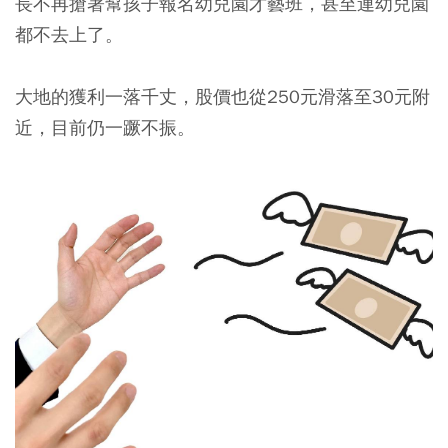
長不再搶著幫孩子報名幼兒園才藝班，甚至連幼兒園
都不去上了。
大地的獲利一落千丈，股價也從250元滑落至30元附
近，目前仍一蹶不振。