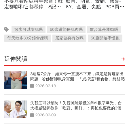
散步可以增肌嗎
50歲還能長肌肉嗎
散步算是運動嗎
每天散步30分鐘會瘦嗎
居家健身有效嗎
50歲開始學慢跑
延伸閱讀
3週瘦7公斤！如果你一直瘦不下來，鐵定是賀爾蒙出
問題...哈佛醫師親身實測：「戒掉這7種食物」終結肥
胖
2026-02-13
失智症可以預防！失智風險最低的BMI數字曝光，台
大權威醫師教你「吃對、睡好」：再忙也要做的3個
小習慣
2026-02-09