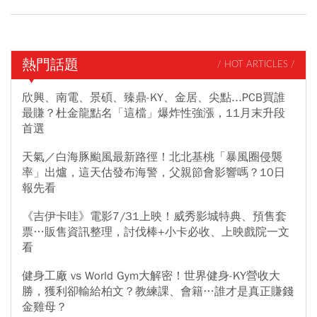
熱門話題
/ HOT ARTICLES /
欣興、南電、景碩、臻鼎-KY、金居、尖點...PCB買誰
最賺？杜金龍點名「這檔」爆炸性強漲，11月末升段
首選
天氣／白海豚颱風最新路徑！北北基桃「暴風圈侵襲
率」出爐，這天估發布海警，父親節會影響嗎？10日
報先看
《吉伊卡哇》電影7/31上映！威秀影城特典、預售套
票…販售資訊整理，討伐棒+小卡必收、上映戲院一文
看
健身工廠 vs World Gym大解密！世界健身-KY營收大
勝，獲利卻輸給柏文？教練課、會籍…誰才是真正賺錢
金雞母？