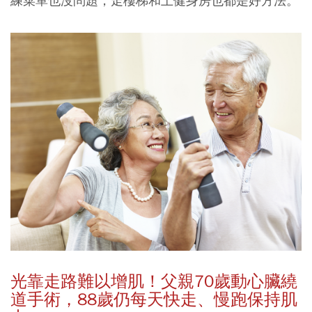
練菜單也沒問題，走樓梯和上健身房也都是好方法。
光靠走路難以增肌！父親70歲動心臟
繞
道
手術，88歲仍每天快走、慢跑保持肌