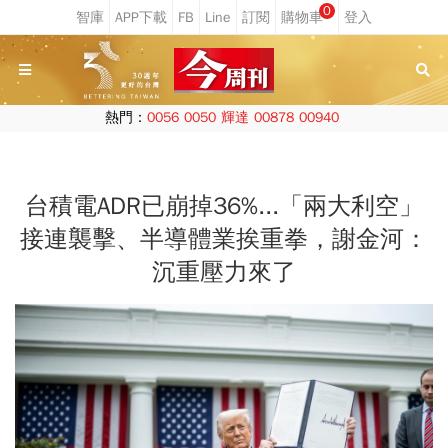
0
熱門：
0056
0050
輝達
00878
00940
台積電ADR已崩掉36%...「兩大利空」
接連襲擊、半導體業挨重拳，謝金河：
沉重壓力來了