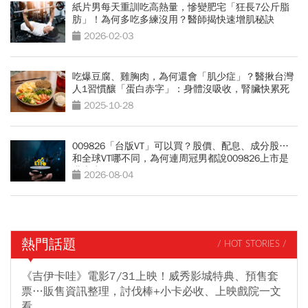
紙片男每天重訓吃高熱量，慘變肥宅「狂長7公斤脂
肪」！為何多吃多練沒用？醫師揭快速增肌秘訣
2026-02-03
吃爆豆腐、雞胸肉，為何還會「肌少症」？醫揪台灣
人1習慣釀「蛋白赤字」：身體沒吸收，腎臟快累死
2025-10-28
009826「台版VT」可以買？股價、配息、成分股…
和全球VT哪不同，為何連周冠男都說009826上市是
邁大步？
2026-08-04
熱門話題
/ HOT STORIES /
《吉伊卡哇》電影7/31上映！威秀影城特典、預售套
票…販售資訊整理，討伐棒+小卡必收、上映戲院一文
看