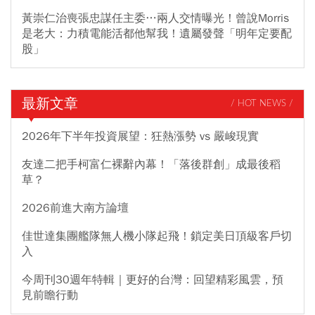
黃崇仁治喪張忠謀任主委…兩人交情曝光！曾說Morris
是老大：力積電能活都他幫我！遺屬發聲「明年定要配
股」
最新文章
/ HOT NEWS /
2026年下半年投資展望：狂熱漲勢 vs 嚴峻現實
友達二把手柯富仁裸辭內幕！「落後群創」成最後稻
草？
2026前進大南方論壇
佳世達集團艦隊無人機小隊起飛！鎖定美日頂級客戶切
入
今周刊30週年特輯｜更好的台灣：回望精彩風雲，預
見前瞻行動