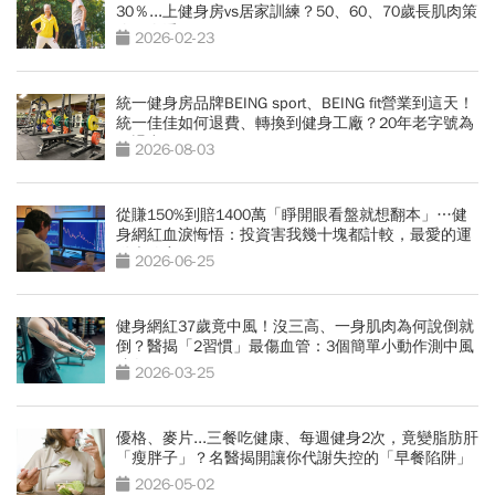
30％...上健身房vs居家訓練？50、60、70歲長肌肉策
略一次看
2026-02-23
統一健身房品牌BEING sport、BEING fit營業到這天！
統一佳佳如何退費、轉換到健身工廠？20年老字號為
何退出
2026-08-03
從賺150%到賠1400萬「睜開眼看盤就想翻本」…健
身網紅血淚悔悟：投資害我幾十塊都計較，最愛的運
動也放棄
2026-06-25
健身網紅37歲竟中風！沒三高、一身肌肉為何說倒就
倒？醫揭「2習慣」最傷血管：3個簡單小動作測中風
跡象
2026-03-25
優格、麥片...三餐吃健康、每週健身2次，竟變脂肪肝
「瘦胖子」？名醫揭開讓你代謝失控的「早餐陷阱」
2026-05-02