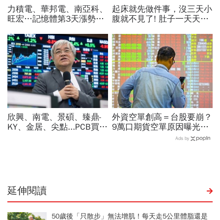
力積電、華邦電、南亞科、
起床就先做件事，沒三天小
旺宏…記憶體第3天漲勢繼
腹就不見了! 肚子一天天變
續，外資只剩它沒買超還大
小！
賣！力積電漲停原因曝光
欣興、南電、景碩、臻鼎-
外資空單創高＝台股要崩？
KY、金居、尖點...PCB買誰
9萬口期貨空單原因曝光！
最賺？杜金龍點名「這檔」
華邦電、南亞科...老手喊
Ads by
11月末升段首選，V轉反彈
「快換9檔AI飆股」賺Q3大
最快
行情
延伸閱讀
50歲後「只散步」無法增肌！每天走5公里體脂還是