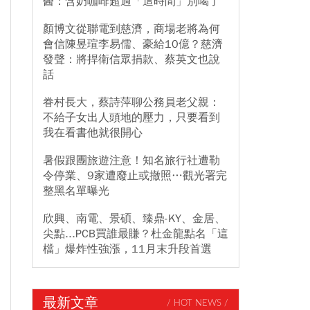
醫：含奶咖啡超過「這時間」別喝了
顏博文從聯電到慈濟，商場老將為何
會信陳昱瑄李易儒、豪給10億？慈濟
發聲：將捍衛信眾捐款、蔡英文也說
話
眷村長大，蔡詩萍聊公務員老父親：
不給子女出人頭地的壓力，只要看到
我在看書他就很開心
暑假跟團旅遊注意！知名旅行社遭勒
令停業、9家遭廢止或撤照…觀光署完
整黑名單曝光
欣興、南電、景碩、臻鼎-KY、金居、
尖點...PCB買誰最賺？杜金龍點名「這
檔」爆炸性強漲，11月末升段首選
最新文章
/ HOT NEWS /