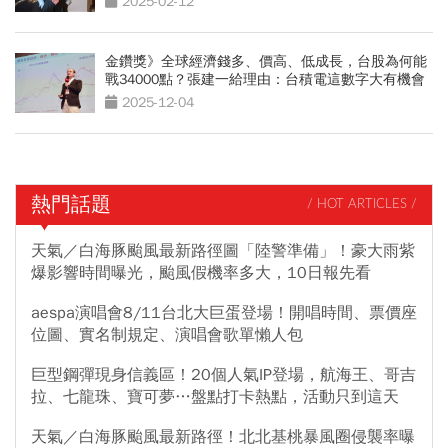
2025-02-12
金鑽獎》全球經濟錢多、價高、低成長，台股為何能
戰34000點？張建一給理由：台積電這數字大有機會
2025-12-04
熱門話題
/ HOT ARTICLES /
天氣／白海豚颱風最新路徑圖「陸警準備」！豪大雨紫
爆影響時間曝光，颱風假機率多大，10日報先看
aespa演唱會8/11台北大巨蛋登場！開唱時間、票價座
位圖、實名制規定、演唱會歌單懶人包
巨型鋼彈現身信義區！20個人氣IP登場，航海王、哥吉
拉、七龍珠、寶可夢…盤點打卡熱點，活動只到這天
天氣／白海豚颱風最新路徑！北北基桃暴風圈侵襲率曝