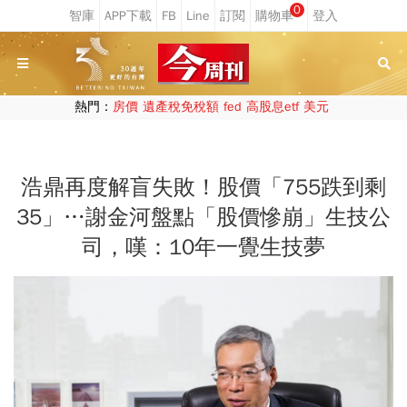
0
熱門：
房價
遺產稅免稅額
fed
高股息etf
美元
浩鼎再度解盲失敗！股價「755跌到剩
35」…謝金河盤點「股價慘崩」生技公
司，嘆：10年一覺生技夢