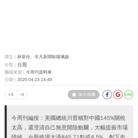
林韋伶、非凡新聞歐陽珮婕
台股
今周刊資料庫
2025-04-23 14:49
+A
-A
加入收藏
今周刊編按：美國總統川普稱對中國145%關稅
太高，還澄清自己無意開除鮑爾，大幅提振市場
情緒，台股終場大漲845.71點或4.5%，創下史