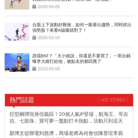
2025-04-06
台股上下波動好難做，如何一眼看出趨勢，同時抓出
強勢股？來看K線圖就對了！
2025-03-19
誰擋BNT？「大小姐說，你還是不要買了」…郭台銘
曝李大維打給他，被點名的都回應了
2023-05-09
熱門話題
/ HOT STORIES /
巨型鋼彈現身信義區！20個人氣IP登場，航海王、哥吉
拉、七龍珠、寶可夢…盤點打卡熱點，活動只到這天
顏博文從聯電到慈濟，商場老將為何會信陳昱瑄李易