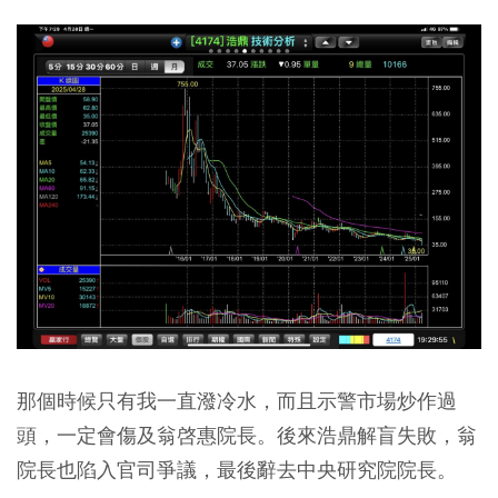
那個時候只有我一直潑冷水，而且示警市場炒作過
頭，一定會傷及翁啓惠院長。後來浩鼎解盲失敗，翁
院長也陷入官司爭議，最後辭去中央研究院院長。