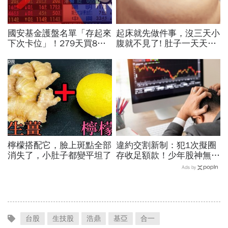
國安基金護盤名單「存起來
起床就先做件事，沒三天小
下次卡位」！279天買8檔
腹就不見了! 肚子一天天變
翻倍賺百億：鴻海、台達
小！
電...唯一金融股是它
PR
檸檬搭配它，臉上斑點全部
違約交割新制：犯1次擬圈
消失了，小肚子都變平坦了
存收足額款！少年股神無本
當沖翻車、前7月飆百億…
Ads by
違約交割後果「想貸款都
難」
台股
生技股
浩鼎
基亞
合一