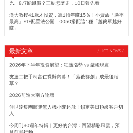
光、8/7颱風假？三颱怎麼走，10日報先看
淡大教授41歲才投資，靠1招年賺15％！小資族「勝率
最高」ETF配置法公開：0050搭配這1種「越簡單越好
賺」
最新文章
/ HOT NEWS /
2026年下半年投資展望：狂熱漲勢 vs 嚴峻現實
友達二把手柯富仁裸辭內幕！「落後群創」成最後稻
草？
2026前進大南方論壇
佳世達集團艦隊無人機小隊起飛！鎖定美日頂級客戶切
入
今周刊30週年特輯｜更好的台灣：回望精彩風雲，預
見前瞻行動