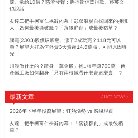
儒、豪給10億？慈濟發聲：將捍衛信眾捐款、蔡英文
也說話
友達二把手柯富仁裸辭內幕！彭双浪親自找回來的接班
人，為何最後撕破臉？「落後群創」成最後稻草？
聯電(2303)股價破底翻、漲了2成玩完？118元可以
買？展望大好為何外資3天賣超14.6萬張，可能原因曝
光
川湖做什麼的？躋身「萬金股」抱1張年賺760萬！傳
產鐵工廠如何翻身「只有兩根鐵憑什麼賣這麼貴」？
最新文章
/ HOT NEWS /
2026年下半年投資展望：狂熱漲勢 vs 嚴峻現實
友達二把手柯富仁裸辭內幕！「落後群創」成最後稻
草？