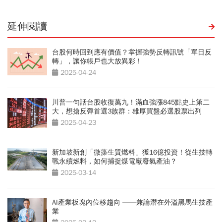
延伸閱讀
台股何時回到應有價值？掌握強勢反轉訊號「單日反
轉」，讓你帳戶也大放異彩！
2025-04-24
川普一句話台股收復萬九！滿血強漲845點史上第二
大，想搶反彈首選3族群：雄厚買盤必選股票出列
2025-04-23
新加坡新創「微藻生質燃料」獲16億投資！從生技轉
戰永續燃料，如何捕捉煤電廠廢氣產油？
2025-03-14
AI產業板塊內位移趨向 ——兼論潛在外溢黑馬生技產
業