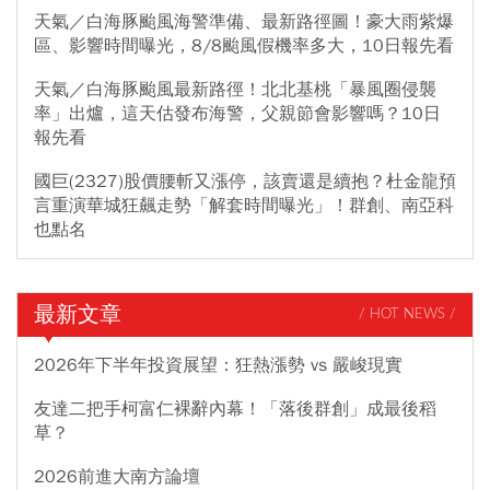
天氣／白海豚颱風海警準備、最新路徑圖！豪大雨紫爆
區、影響時間曝光，8/8颱風假機率多大，10日報先看
天氣／白海豚颱風最新路徑！北北基桃「暴風圈侵襲
率」出爐，這天估發布海警，父親節會影響嗎？10日
報先看
國巨(2327)股價腰斬又漲停，該賣還是續抱？杜金龍預
言重演華城狂飆走勢「解套時間曝光」！群創、南亞科
也點名
最新文章
/ HOT NEWS /
2026年下半年投資展望：狂熱漲勢 vs 嚴峻現實
友達二把手柯富仁裸辭內幕！「落後群創」成最後稻
草？
2026前進大南方論壇