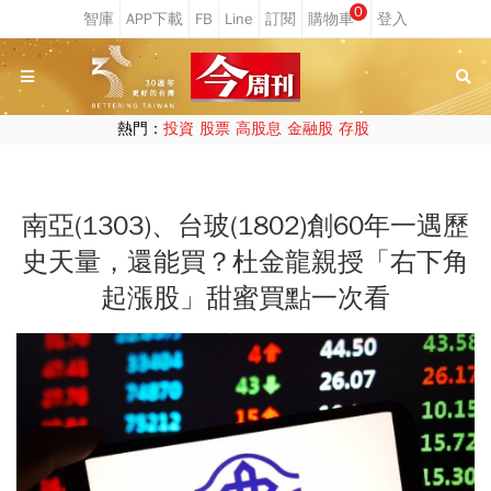
0
熱門：
投資
股票
高股息
金融股
存股
南亞(1303)、台玻(1802)創60年一遇歷
史天量，還能買？杜金龍親授「右下角
起漲股」甜蜜買點一次看