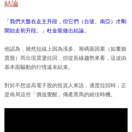
結論
「我們大盤在走主升段，但它們（台玻、南亞）才剛
開始走初升段。」杜金龍做出結論。
他認為，雖然短線上因為漲多、籌碼面因素（如董娘
賣股）而出現震盪拉回，但從長線趨勢來看，這波由
基本面驅動的行情遠未結束。
對於不想追高電子股的投資人來說，適度拉回時，正
是佈局這些「價值覺醒」傳產黑馬的絕佳時機。