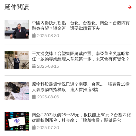
延伸閱讀
中國內捲快到拐點！台化、台塑化、南亞…台塑四寶
翻身有望？謝金河：還要繼續看下去
2025-08-30
王文淵交棒！台塑集團總裁位置、南亞董座吳嘉昭接
任…啟動專業經理人掌舵第一步，未來會有何變化？
2025-08-15
原物料股最壞情況已過？南亞、台泥...一張表看13檔
人氣原物料指標股，達人首推這3檔
2025-08-06
南亞(1303)股價26→38元，很快能上50元？台塑四寶
從腰斬到漲停，杜金龍：「脫胎換骨」關鍵是它
2025-07-30