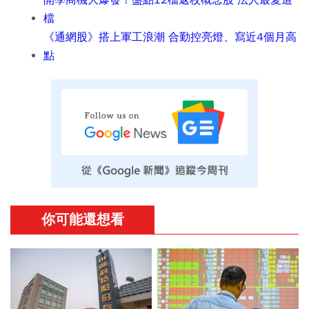
開學商機大爆發！盤點12檔返校概念股 法人最愛這
檔
《通網股》搭上軍工浪潮 合勤控亮燈、寫近4個月高
點