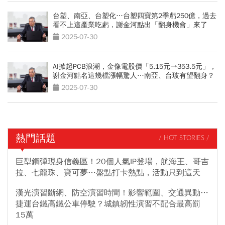
台塑、南亞、台塑化…台塑四寶第2季虧250億，過去
看不上這產業吃虧，謝金河點出「翻身機會」來了
2025-07-30
AI掀起PCB浪潮，金像電股價「5.15元→353.5元」，
謝金河點名這幾檔漲幅驚人…南亞、台玻有望翻身？
2025-07-30
熱門話題
/ HOT STORIES /
巨型鋼彈現身信義區！20個人氣IP登場，航海王、哥吉
拉、七龍珠、寶可夢…盤點打卡熱點，活動只到這天
漢光演習斷網、防空演習時間！影響範圍、交通異動…
捷運台鐵高鐵公車停駛？城鎮韌性演習不配合最高罰
15萬