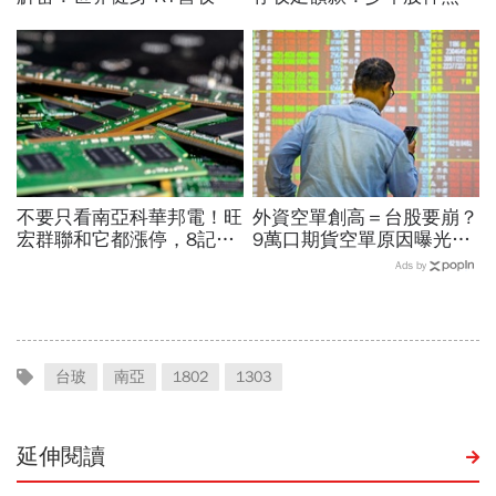
勝，獲利卻輸給柏文？教練
當沖翻車、前7月飆百億…
課、會籍…誰才是真正賺錢
違約交割後果「想貸款都
金雞母？
難」
不要只看南亞科華邦電！旺
外資空單創高＝台股要崩？
宏群聯和它都漲停，8記憶
9萬口期貨空單原因曝光！
體股各擁啥利多？華邦電法
華邦電、南亞科...老手喊
Ads by
說時間就在今天，牛肉大塊
「快換9檔AI飆股」賺Q3大
嗎
行情
台玻
南亞
1802
1303
延伸閱讀