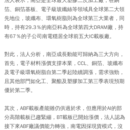
法人表示，南亞是全球最大塑膠二次加工廠，在銅
箔、銅箔基板、電子級玻纖絲等領域具全球第二大領
先地位，玻纖布、環氧樹脂則為全球第三大業者，同
時，持有29.3％的南亞科為全球第四大DRAM廠，持
有67％的子公司南電穩居全球前五大IC載板廠。
對此，法人分析，南亞成長動能可歸納為三大方向，
首先，電子材料漲價支撐本業，CCL、銅箔、玻纖布
及電子級環氧樹脂自第二季起陸續調漲，需求強勁，
且其他部門如化工、聚酯及塑膠加工第三季表現預期
優於第二季。
其次，ABF載板產能雖仍供過於求，但應用於AI的部
分高階載板已趨緊繃，BT載板已開始漲價，法人認為
接下來ABF廠議價能力轉強，南電因採現貨模式，沒