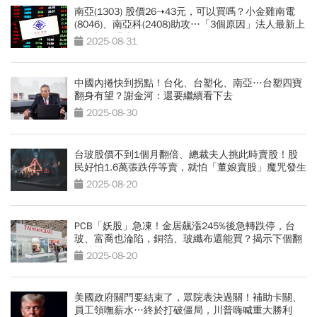
南亞(1303) 股價26➝43元，可以買嗎？小金雞南電
(8046)、南亞科(2408)助攻…「3個原因」法人最新上
修目標價曝光
2025-08-31
中國內捲快到拐點！台化、台塑化、南亞…台塑四寶
翻身有望？謝金河：還要繼續看下去
2025-08-30
台玻股價不到1個月翻倍、總裁夫人挑此時賣股！股
民好怕1.6萬張跌停等賣，就怕「董娘賣股」魔咒發生
2025-08-20
PCB「妖股」急凍！金居飆漲245%後急轉跌停，台
玻、富喬也淪陷，銅箔、玻纖布還能買？揭示下個翻
倍時機
2025-08-20
美國政府關門要結束了，眾院表決過關！補助卡關、
員工領嘸薪水…終於打破僵局，川普嗨喊重大勝利