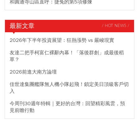
和圓通寺山區直呼：捷兔的第5項修煉
最新文章
/ HOT NEWS /
2026年下半年投資展望：狂熱漲勢 vs 嚴峻現實
友達二把手柯富仁裸辭內幕！「落後群創」成最後稻
草？
2026前進大南方論壇
佳世達集團艦隊無人機小隊起飛！鎖定美日頂級客戶切
入
今周刊30週年特輯｜更好的台灣：回望精彩風雲，預
見前瞻行動