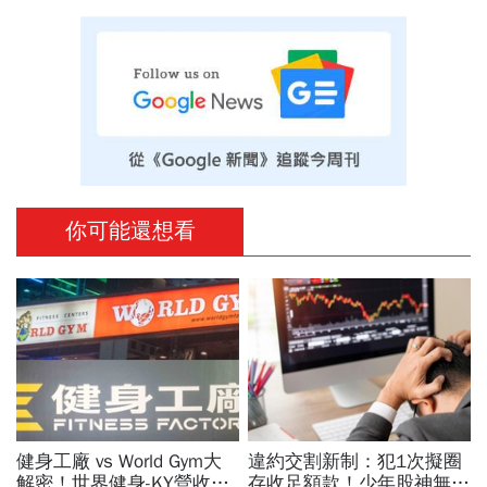
你可能還想看
健身工廠 vs World Gym大
違約交割新制：犯1次擬圈
解密！世界健身-KY營收大
存收足額款！少年股神無本