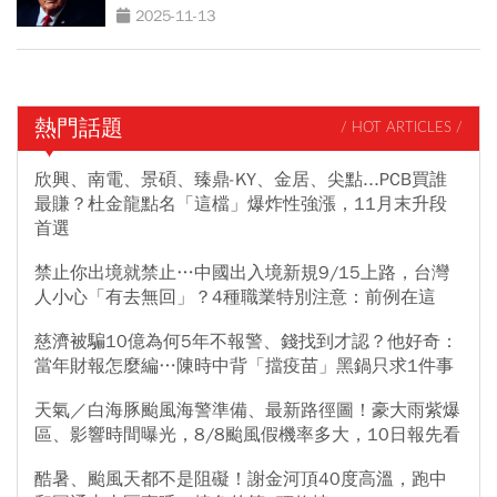
2025-11-13
熱門話題
/ HOT ARTICLES /
欣興、南電、景碩、臻鼎-KY、金居、尖點...PCB買誰
最賺？杜金龍點名「這檔」爆炸性強漲，11月末升段
首選
禁止你出境就禁止…中國出入境新規9/15上路，台灣
人小心「有去無回」？4種職業特別注意：前例在這
慈濟被騙10億為何5年不報警、錢找到才認？他好奇：
當年財報怎麼編…陳時中背「擋疫苗」黑鍋只求1件事
天氣／白海豚颱風海警準備、最新路徑圖！豪大雨紫爆
區、影響時間曝光，8/8颱風假機率多大，10日報先看
酷暑、颱風天都不是阻礙！謝金河頂40度高溫，跑中