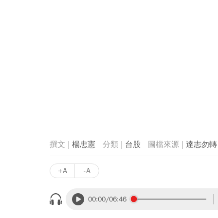
楊忠憲
台股
達志勿轉
+A
-A
00:00
/06:46