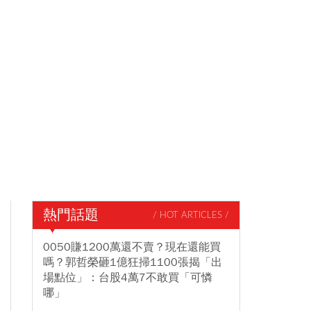
熱門話題
/ HOT ARTICLES /
0050賺1200萬還不賣？現在還能買
嗎？郭哲榮砸1億狂掃1100張揭「出
場點位」：台股4萬7不敢買「可憐
哪」