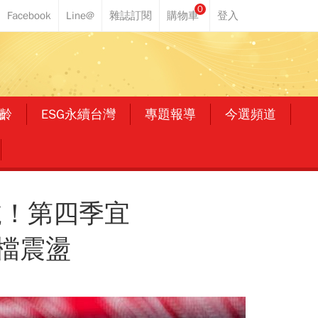
0
齡
ESG永續台灣
專題報導
今選頻道
號！第四季宜
檔震盪