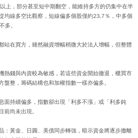
半以上，部分甚至短中期翻空，能維持多方的仍集中在半
均線多空比觀察，短線偏多個股僅約23.7％，中多個
並不多。
都站在買方，雖然融資增幅稍微大於法人增幅，但整體
機熱錢與內資較為敏感，若這些資金開始撤退，櫃買市
方盤整，籌碼結構也和加權指數一樣亦偏多。
息面持續偏多，指數卻出現「利多不漲」或「利多鈍
目前尚未出現。
品：黃金、日圓、美債同步轉強，暗示資金將逐步撤離