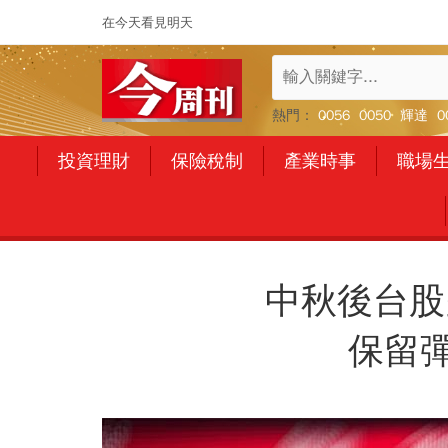
在今天看見明天
熱門：
0056
0050
輝達
0
投資理財
保險稅制
產業時事
職場
中秋後台股
保留