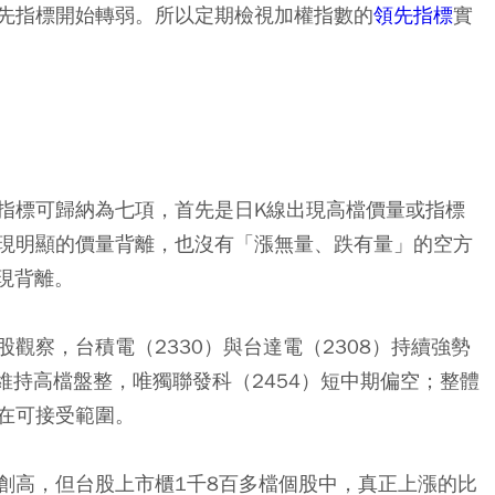
先指標開始轉弱。所以定期檢視加權指數的
領先指標
實
指標可歸納為七項，首先是日K線出現高檔價量或指標
現明顯的價量背離，也沒有「漲無量、跌有量」的空方
出現背離。
觀察，台積電（2330）與台達電（2308）持續強勢
則維持高檔盤整，唯獨聯發科（2454）短中期偏空；整體
在可接受範圍。
創高，但台股上市櫃1千8百多檔個股中，真正上漲的比