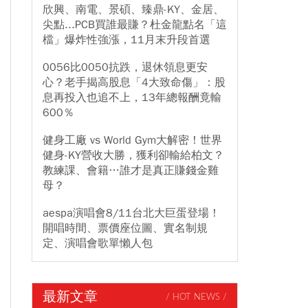
欣興、南電、景碩、臻鼎-KY、金居、
尖點...PCB買誰最賺？杜金龍點名「這
檔」爆炸性強漲，11月末升段首選
0056比0050抗跌，退休領息更安
心？老手揭高股息「4大致命傷」：股
息再投入也追不上，13年總報酬竟輸
600％
健身工廠 vs World Gym大解密！世界
健身-KY營收大勝，獲利卻輸給柏文？
教練課、會籍…誰才是真正賺錢金雞
母？
aespa演唱會8/11台北大巨蛋登場！
開唱時間、票價座位圖、實名制規
定、演唱會歌單懶人包
最新文章
/ HOT NEWS /