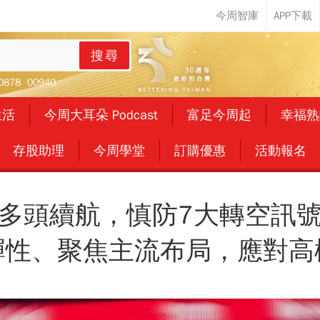
搜尋
0878
00940
生活
今周大耳朵 Podcast
富足今周起
幸福熟
存股助理
今周學堂
訂購優惠
活動報名
多頭續航，慎防7大轉空訊
彈性、聚焦主流布局，應對高