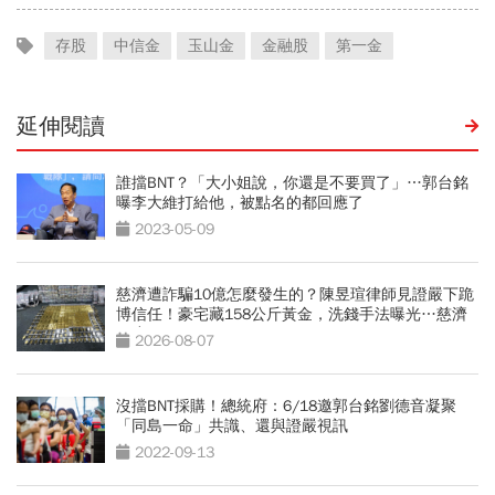
存股
中信金
玉山金
金融股
第一金
延伸閱讀
誰擋BNT？「大小姐說，你還是不要買了」…郭台銘
曝李大維打給他，被點名的都回應了
2023-05-09
慈濟遭詐騙10億怎麼發生的？陳昱瑄律師見證嚴下跪
博信任！豪宅藏158公斤黃金，洗錢手法曝光…慈濟
回應了
2026-08-07
沒擋BNT採購！總統府：6/18邀郭台銘劉德音凝聚
「同島一命」共識、還與證嚴視訊
2022-09-13