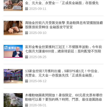
金、元大金、永豐金…「正成長金融股」存股優先
2025-09-11
壽險金控前六月受匯兌衝擊 美啟動降息有望擺脫陰霾
股匯債前景轉佳 金融股攻守皆宜
2025-09-10
富邦金奪金控業獲利三冠王！不懼匯率波動，今年前
七個月大賺逾600億，總座韓蔚廷：股利配發不預期
比今年差
2025-08-25
13家金控前7月獲利出爐，9家EPS逾1元！中信金、
兆豐金、元大金…存股族先找「正成長金融股」
2025-08-12
木柵動物園夜間開放！暑假限定、60元星光票有哪些
動物可以看？要預約嗎？時間、門票、最佳遊園路線
總整理
2026-08-01