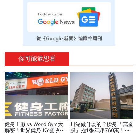
你可能還想看
健身工廠 vs World Gym大
川湖做什麼的？躋身「萬金
解密！世界健身-KY營收大
股」抱1張年賺760萬！傳
勝，獲利卻輸給柏文？教練
產鐵工廠如何翻身「只有兩