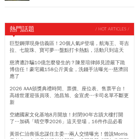
熱門話題
/ HOT ARTICLES /
巨型鋼彈現身信義區！20個人氣IP登場，航海王、哥吉
拉、七龍珠、寶可夢…盤點打卡熱點，活動只到這天
慈濟遭詐騙10億怎麼發生的？陳昱瑄律師見證嚴下跪
博信任！豪宅藏158公斤黃金，洗錢手法曝光…慈濟回
應了
2026 AAA頒獎典禮時間、票價、座位表、售票平台！
高雄世運迎張員瑛、池昌旭、金宣虎…卡司名單不斷更
新
空總國家文化基地8月開放！封閉90年古蹟大樓打開
了…加碼「晴空季2026」這天登場，16件作品必看
黃崇仁治喪張忠謀任主委…兩人交情曝光！曾說Morris