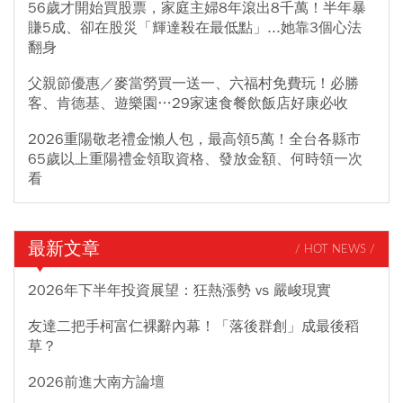
56歲才開始買股票，家庭主婦8年滾出8千萬！半年暴
賺5成、卻在股災「輝達殺在最低點」...她靠3個心法
翻身
父親節優惠／麥當勞買一送一、六福村免費玩！必勝
客、肯德基、遊樂園…29家速食餐飲飯店好康必收
2026重陽敬老禮金懶人包，最高領5萬！全台各縣市
65歲以上重陽禮金領取資格、發放金額、何時領一次
看
最新文章
/ HOT NEWS /
2026年下半年投資展望：狂熱漲勢 vs 嚴峻現實
友達二把手柯富仁裸辭內幕！「落後群創」成最後稻
草？
2026前進大南方論壇