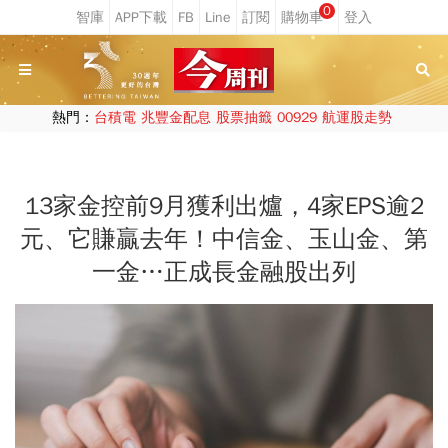
0
熱門：
台積電
兆豐金配息
股票抽籤
00929
航運股走勢
13家金控前9月獲利出爐，4家EPS逾2
元、它賺贏去年！中信金、玉山金、第
一金…正成長金融股出列