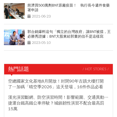
慈濟買500萬劑BNT原廠疫苗！ 執行長今遞件食藥
署申請
2021-06-23
郭台銘爆料這句「獨立的台灣政府」讓BNT被擋，王
必勝秀證據：BNT大股東給郭董的信不是這樣寫
2023-05-10
熱門話題
/ HOT STORIES /
空總國家文化基地8月開放！封閉90年古蹟大樓打開
了…加碼「晴空季2026」這天登場，16件作品必看
漢光演習斷網、防空演習時間！影響範圍、交通異動…
捷運台鐵高鐵公車停駛？城鎮韌性演習不配合最高罰
15萬