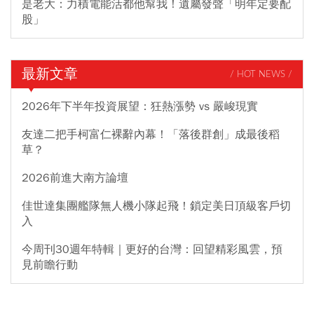
是老大：力積電能活都他幫我！遺屬發聲「明年定要配
股」
最新文章
/ HOT NEWS /
2026年下半年投資展望：狂熱漲勢 vs 嚴峻現實
友達二把手柯富仁裸辭內幕！「落後群創」成最後稻
草？
2026前進大南方論壇
佳世達集團艦隊無人機小隊起飛！鎖定美日頂級客戶切
入
今周刊30週年特輯｜更好的台灣：回望精彩風雲，預
見前瞻行動