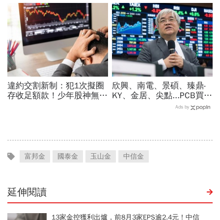
課、會籍…誰才是真正賺錢
根鐵憑什麼賣這麼貴」？
金雞母？
違約交割新制：犯1次擬圈
欣興、南電、景碩、臻鼎-
存收足額款！少年股神無本
KY、金居、尖點...PCB買誰
當沖翻車、前7月飆百億…
最賺？杜金龍點名「這檔」
Ads by
違約交割後果「想貸款都
11月末升段首選，V轉反彈
難」
最快
富邦金
國泰金
玉山金
中信金
延伸閱讀
13家金控獲利出爐，前8月3家EPS逾2.4元！中信