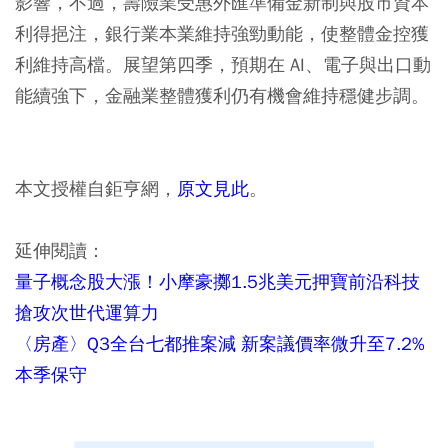
影響，不過，壽險業受惠外匯準備金新制與股市資本
利得挹注，銀行業本業維持強勁動能，使整體金控獲
利維持高檔。展望第四季，預期在 AI、電子與出口動
能續強下，金融業整體獲利仍有機會維持穩健步調。
本文授權自鉅亨網，
原文見此
。
延伸閱讀：
量子概念股大漲！小摩豪擲1.5兆美元押寶前沿科技
搶攻次世代運算力
〈房產〉Q3全台七都推案減 新案議價率微升至7.2%
本季保守