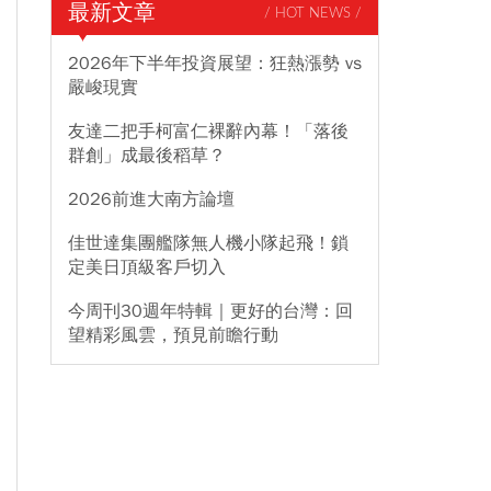
最新文章
/ HOT NEWS /
2026年下半年投資展望：狂熱漲勢 vs
嚴峻現實
友達二把手柯富仁裸辭內幕！「落後
群創」成最後稻草？
2026前進大南方論壇
佳世達集團艦隊無人機小隊起飛！鎖
定美日頂級客戶切入
今周刊30週年特輯｜更好的台灣：回
望精彩風雲，預見前瞻行動