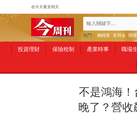
在今天看見明天
熱門：
鋼鐵股
富邦金
開發
投資理財
保險稅制
產業時事
職場
不是鴻海！
晚了？營收