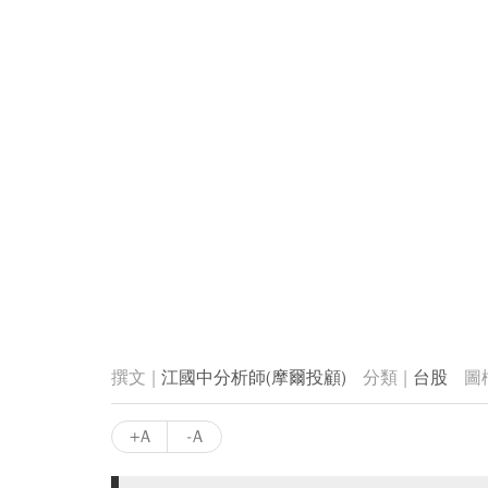
江國中分析師(摩爾投顧)
台股
+A
-A