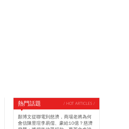
熱門話題
/ HOT ARTICLES /
顏博文從聯電到慈濟，商場老將為何
會信陳昱瑄李易儒、豪給10億？慈濟