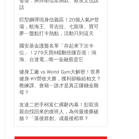
發聲：將捍衛信眾捐款、蔡英文也說
話
巨型鋼彈現身信義區！20個人氣IP登
場，航海王、哥吉拉、七龍珠、寶可
夢…盤點打卡熱點，活動只到這天
國安基金護盤名單「存起來下次卡
位」！279天買8檔翻倍賺百億：鴻
海、台達電...唯一金融股是它
健身工廠 vs World Gym大解密！世界
健身-KY營收大勝，獲利卻輸給柏文？
教練課、會籍…誰才是真正賺錢金雞
母？
友達二把手柯富仁裸辭內幕！彭双浪
親自找回來的接班人，為何最後撕破
臉？「落後群創」成最後稻草？