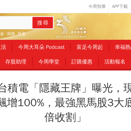
搜尋
金
鴻海
升息
生活
今周大耳朵 Podcast
富足今周起
幸福熟
存股助理
今周學堂
訂購優惠
活動報名
台積電「隱藏王牌」曝光，
飆增100%，最強黑馬股3大
倍收割」