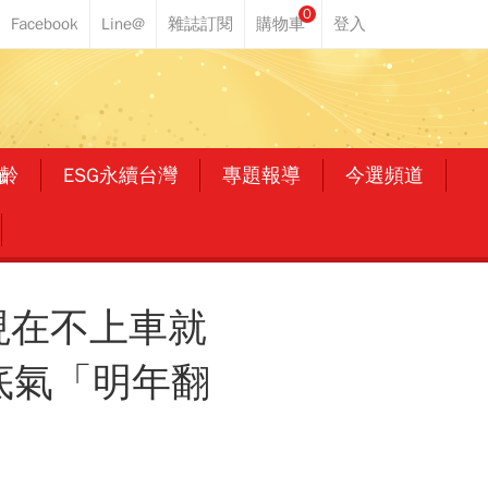
0
齡
ESG永續台灣
專題報導
今選頻道
現在不上車就
底氣「明年翻