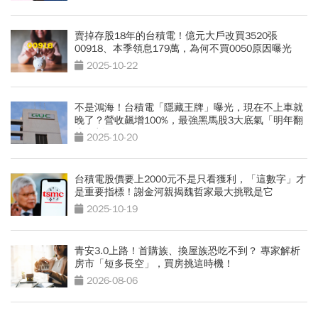
賣掉存股18年的台積電！億元大戶改買3520張
00918、本季領息179萬，為何不買0050原因曝光
2025-10-22
不是鴻海！台積電「隱藏王牌」曝光，現在不上車就
晚了？營收飆增100%，最強黑馬股3大底氣「明年翻
倍收割」
2025-10-20
台積電股價要上2000元不是只看獲利，「這數字」才
是重要指標！謝金河親揭魏哲家最大挑戰是它
2025-10-19
青安3.0上路！首購族、換屋族恐吃不到？ 專家解析
房市「短多長空」，買房挑這時機！
2026-08-06