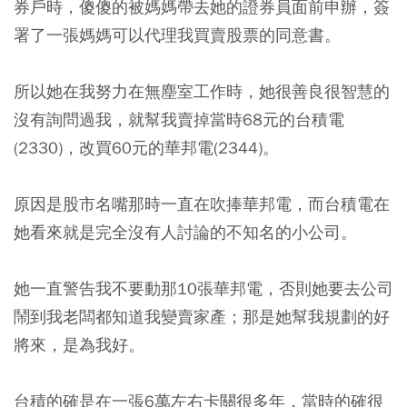
券戶時，傻傻的被媽媽帶去她的證券員面前申辦，簽
署了一張媽媽可以代理我買賣股票的同意書。
所以她在我努力在無塵室工作時，她很善良很智慧的
沒有詢問過我，就幫我賣掉當時68元的台積電
(2330)，改買60元的華邦電(2344)。
原因是股市名嘴那時一直在吹捧華邦電，而台積電在
她看來就是完全沒有人討論的不知名的小公司。
她一直警告我不要動那10張華邦電，否則她要去公司
鬧到我老闆都知道我變賣家產；那是她幫我規劃的好
將來，是為我好。
台積的確是在一張6萬左右卡關很多年，當時的確很