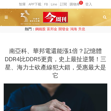
0
熱門：
鋼鐵股
富邦金
開發金
鴻海
升息
南亞科、華邦電還能漲1倍？記憶體
DDR4比DDR5更貴，史上最扯逆襲！三
星、海力士砍產線犯大錯，受惠最大是
它