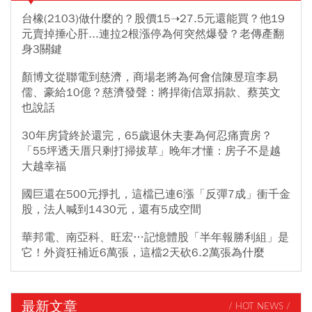
台橡(2103)做什麼的？股價15➝27.5元還能買？他19
元賣掉捶心肝...連拉2根漲停為何突然爆發？老傳產翻
身3關鍵
顏博文從聯電到慈濟，商場老將為何會信陳昱瑄李易
儒、豪給10億？慈濟發聲：將捍衛信眾捐款、蔡英文
也說話
30年房貸終於還完，65歲退休夫妻為何忍痛賣房？
「55坪透天厝只剩打掃拔草」晚年才懂：房子不是越
大越幸福
國巨還在500元掙扎，這檔已連6漲「反彈7成」衝千金
股，法人喊到1430元，還有5成空間
華邦電、南亞科、旺宏…記憶體股「半年報勝利組」是
它！外資狂補近6萬張，這檔2天砍6.2萬張為什麼
最新文章
/ HOT NEWS /