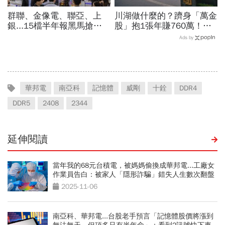
群聯、金像電、聯亞、上
川湖做什麼的？躋身「萬金
銀...15檔半年報黑馬搶先
股」抱1張年賺760萬！傳
卡位！分析師揭選股4指
產鐵工廠如何翻身「只有兩
Ads by
標...真能複製鈺創、晶豪科
根鐵憑什麼賣這麼貴」？
噴一波？
華邦電
南亞科
記憶體
威剛
十銓
DDR4
DDR5
2408
2344
延伸閱讀
當年我的68元台積電，被媽媽偷換成華邦電...工廠女
作業員告白：被家人「隱形詐騙」錯失人生數次翻盤
機會
2025-11-06
南亞科、華邦電...台股老手預言「記憶體股價將漲到