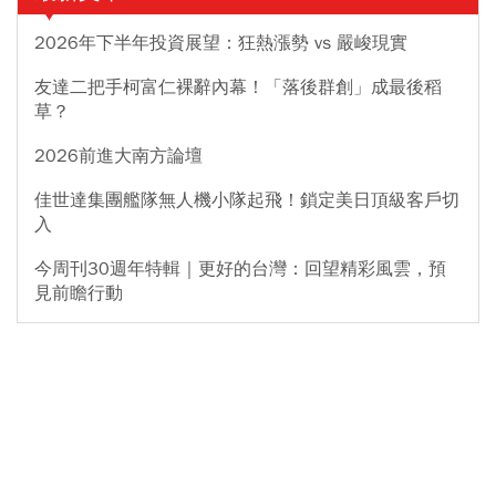
2026年下半年投資展望：狂熱漲勢 vs 嚴峻現實
友達二把手柯富仁裸辭內幕！「落後群創」成最後稻
草？
2026前進大南方論壇
佳世達集團艦隊無人機小隊起飛！鎖定美日頂級客戶切
入
今周刊30週年特輯｜更好的台灣：回望精彩風雲，預
見前瞻行動