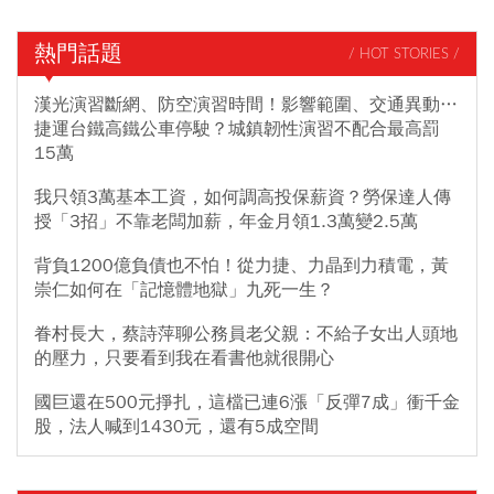
熱門話題
/ HOT STORIES /
漢光演習斷網、防空演習時間！影響範圍、交通異動…
捷運台鐵高鐵公車停駛？城鎮韌性演習不配合最高罰
15萬
我只領3萬基本工資，如何調高投保薪資？勞保達人傳
授「3招」不靠老闆加薪，年金月領1.3萬變2.5萬
背負1200億負債也不怕！從力捷、力晶到力積電，黃
崇仁如何在「記憶體地獄」九死一生？
眷村長大，蔡詩萍聊公務員老父親：不給子女出人頭地
的壓力，只要看到我在看書他就很開心
國巨還在500元掙扎，這檔已連6漲「反彈7成」衝千金
股，法人喊到1430元，還有5成空間