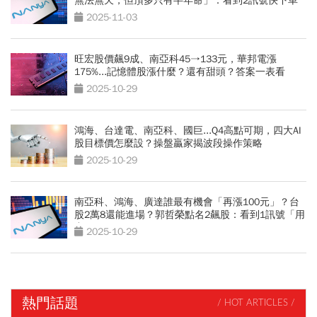
無法無天，但頂多只有半年命」：看到2訊號快下車
2025-11-03
旺宏股價飆9成、南亞科45→133元，華邦電漲
175%...記憶體股漲什麼？還有甜頭？答案一表看
2025-10-29
鴻海、台達電、南亞科、國巨...Q4高點可期，四大AI
股目標價怎麼設？操盤贏家揭波段操作策略
2025-10-29
南亞科、鴻海、廣達誰最有機會「再漲100元」？台
股2萬8還能進場？郭哲榮點名2飆股：看到1訊號「用
力買」
2025-10-29
熱門話題
/ HOT ARTICLES /