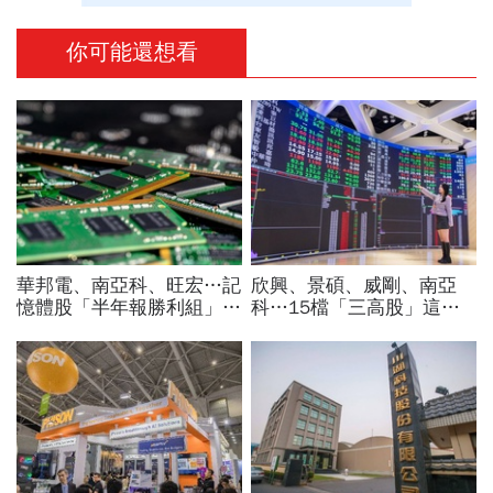
你可能還想看
華邦電、南亞科、旺宏…記
欣興、景碩、威剛、南亞
憶體股「半年報勝利組」是
科…15檔「三高股」這檔
它！外資狂補近6萬張，這
法人最愛、本益比超低！台
檔2天砍6.2萬張為什麼
指期夜盤先上45K，台股明
開飆？