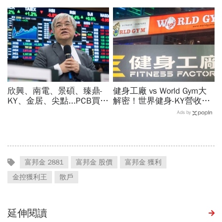
產鐵工廠如何翻身「只有兩
續，外資只剩它沒買超還大
根鐵憑什麼賣這麼貴」？
賣！力積電漲停原因曝光
欣興、南電、景碩、臻鼎-
健身工廠 vs World Gym大
KY、金居、尖點...PCB買誰
解密！世界健身-KY營收大
最賺？杜金龍點名「這檔」
勝，獲利卻輸給柏文？教練
Ads by
11月末升段首選，V轉反彈
課、會籍…誰才是真正賺錢
最快
金雞母？
富邦金 2881
富邦金 股價
富邦金 獲利
金控獲利王
散戶
延伸閱讀