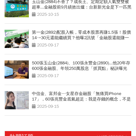
玉山金(2884)不香了？成長王、定期定額人氣雙雙被
超車...金融股前9月績效出爐：台新新光金是下一匹黑
馬？
2025-10-15
第一金(2892)配股入帳，零成本股票再賺1.5張！股價
14→30元還能繼續買？他曝2訊號「金融股還能賺一
波」
2025-09-17
500張玉山金(2884)、100張永豐金(2890)...他20年存
600張金融股、年領250萬股息「抓買點」秘訣曝光
2025-09-17
中信金、富邦金…女星存金融股「無痛買iPhone
17」，60張兆豐金底氣超足：我是存錢的概念，不是
賺價差
2025-09-15