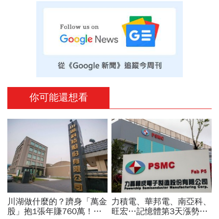
你可能還想看
川湖做什麼的？躋身「萬金
力積電、華邦電、南亞科、
股」抱1張年賺760萬！傳
旺宏…記憶體第3天漲勢繼