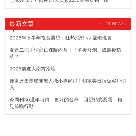
已成共識，外資連14天買超22.6萬張看到什麼？
最新文章
/ HOT NEWS /
2026年下半年投資展望：狂熱漲勢 vs 嚴峻現實
友達二把手柯富仁裸辭內幕！「落後群創」成最後稻
草？
2026前進大南方論壇
佳世達集團艦隊無人機小隊起飛！鎖定美日頂級客戶切
入
今周刊30週年特輯｜更好的台灣：回望精彩風雲，預
見前瞻行動