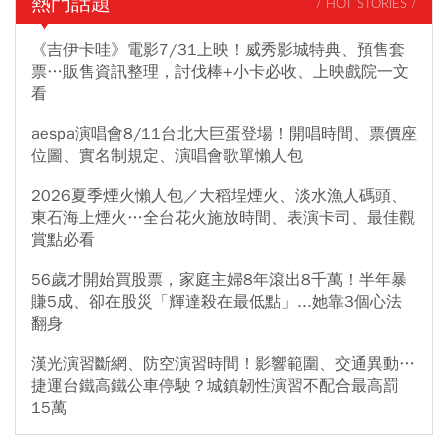
熱門話題
/ HOT STORIES /
《吉伊卡哇》電影7/31上映！威秀影城特典、預售套
票…販售資訊整理，討伐棒+小卡必收、上映戲院一文
看
aespa演唱會8/11台北大巨蛋登場！開唱時間、票價座
位圖、實名制規定、演唱會歌單懶人包
2026夏季煙火懶人包／大稻埕煙火、淡水漁人碼頭、
東石海上煙火…全台花火施放時間、表演卡司、最佳觀
賞點必看
56歲才開始買股票，家庭主婦8年滾出8千萬！半年暴
賺5成、卻在股災「輝達殺在最低點」...她靠3個心法
翻身
漢光演習斷網、防空演習時間！影響範圍、交通異動…
捷運台鐵高鐵公車停駛？城鎮韌性演習不配合最高罰
15萬