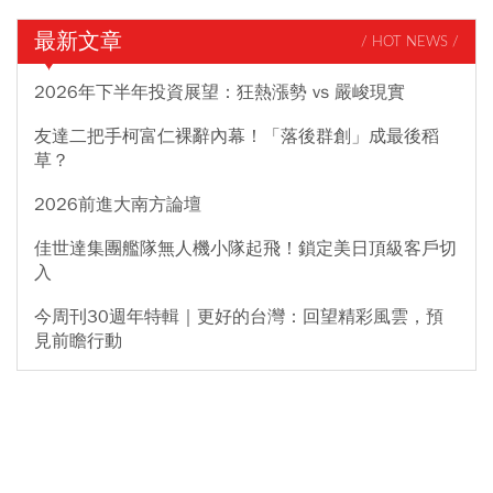
最新文章
/ HOT NEWS /
2026年下半年投資展望：狂熱漲勢 vs 嚴峻現實
友達二把手柯富仁裸辭內幕！「落後群創」成最後稻
草？
2026前進大南方論壇
佳世達集團艦隊無人機小隊起飛！鎖定美日頂級客戶切
入
今周刊30週年特輯｜更好的台灣：回望精彩風雲，預
見前瞻行動