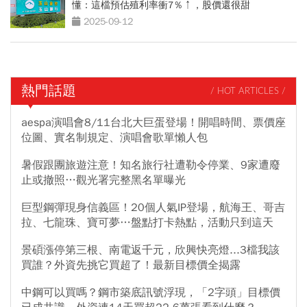
懂：這檔預估殖利率衝7％↑，股價還很甜
2025-09-12
熱門話題
/ HOT ARTICLES /
aespa演唱會8/11台北大巨蛋登場！開唱時間、票價座
位圖、實名制規定、演唱會歌單懶人包
暑假跟團旅遊注意！知名旅行社遭勒令停業、9家遭廢
止或撤照…觀光署完整黑名單曝光
巨型鋼彈現身信義區！20個人氣IP登場，航海王、哥吉
拉、七龍珠、寶可夢…盤點打卡熱點，活動只到這天
景碩漲停第三根、南電返千元，欣興快亮燈...3檔我該
買誰？外資先挑它買超了！最新目標價全揭露
中鋼可以買嗎？鋼市築底訊號浮現，「2字頭」目標價