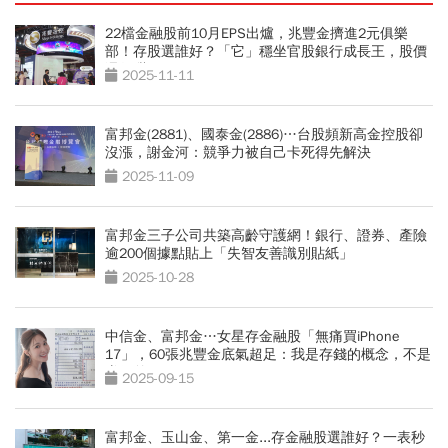
22檔金融股前10月EPS出爐，兆豐金擠進2元俱樂
部！存股選誰好？「它」穩坐官股銀行成長王，股價
還很甜
2025-11-11
富邦金(2881)、國泰金(2886)…台股頻新高金控股卻
沒漲，謝金河：競爭力被自己卡死得先解決
2025-11-09
富邦金三子公司共築高齡守護網！銀行、證券、產險
逾200個據點貼上「失智友善識別貼紙」
2025-10-28
中信金、富邦金…女星存金融股「無痛買iPhone
17」，60張兆豐金底氣超足：我是存錢的概念，不是
賺價差
2025-09-15
富邦金、玉山金、第一金...存金融股選誰好？一表秒