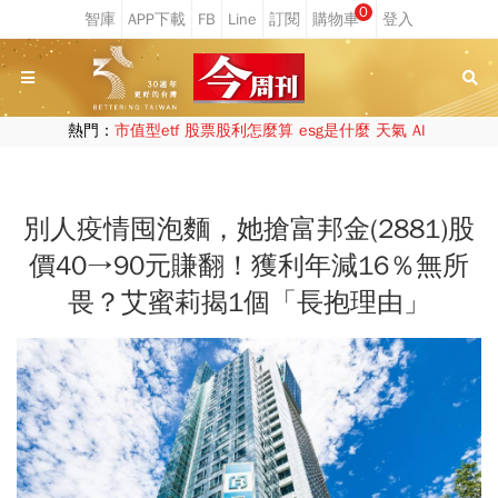
0
熱門：
市值型etf
股票股利怎麼算
esg是什麼
天氣
AI
別人疫情囤泡麵，她搶富邦金(2881)股
價40→90元賺翻！獲利年減16％無所
畏？艾蜜莉揭1個「長抱理由」