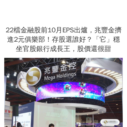
22檔金融股前10月EPS出爐，兆豐金擠
進2元俱樂部！存股選誰好？「它」穩
坐官股銀行成長王，股價還很甜