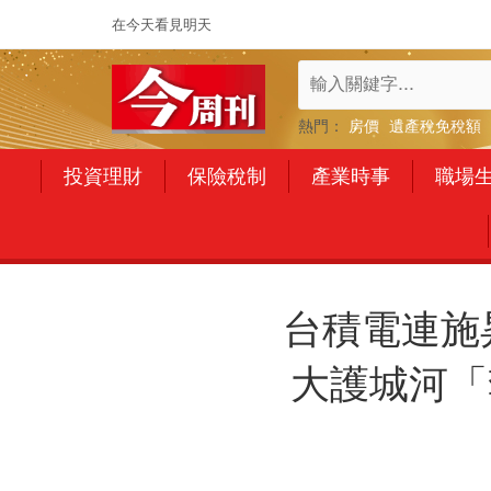
在今天看見明天
熱門：
房價
遺產稅免稅額
投資理財
保險稅制
產業時事
職場
台積電連施
大護城河「