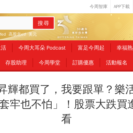
搜尋
fed
高股息etf
美元
生活
今周大耳朵 Podcast
富足今周起
幸福熟
存股助理
今周學堂
訂購優惠
活動報名
昇輝都買了，我要跟單？樂
套牢也不怕」！股票大跌買
看