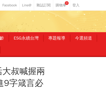
0
齡
ESG永續台灣
專題報導
今選頻道
活大叔喊握兩
進9字箴言必