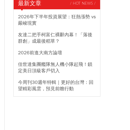
最新文章
/ HOT NEWS /
2026年下半年投資展望：狂熱漲勢 vs
嚴峻現實
友達二把手柯富仁裸辭內幕！「落後
群創」成最後稻草？
2026前進大南方論壇
佳世達集團艦隊無人機小隊起飛！鎖
定美日頂級客戶切入
今周刊30週年特輯｜更好的台灣：回
望精彩風雲，預見前瞻行動