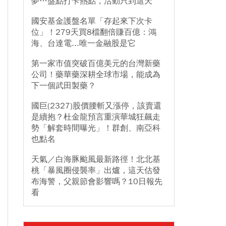
夢…盤點打卡熱點，活動只到這天
國安基金護盤名單「存起來下次卡
位」！279天買8檔翻倍賺百億：鴻
海、台達電...唯一金融股是它
第一家市值突破百億美元的台灣新藥
公司！藥華藥深耕全球市場，能成為
下一個武田製藥？
國巨(2327)股價腰斬又漲停，該賣還
是續抱？杜金龍預言重演華城狂飆走
勢「解套時間曝光」！群創、南亞科
也點名
天氣／白海豚颱風最新路徑！北北基
桃「暴風圈侵襲率」出爐，這天估發
布海警，父親節會影響嗎？10日報先
看