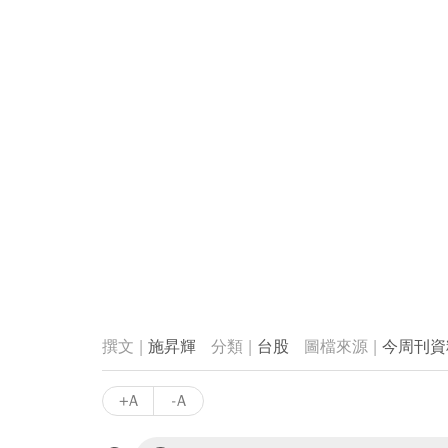
施昇輝
台股
今周刊資
+A
-A