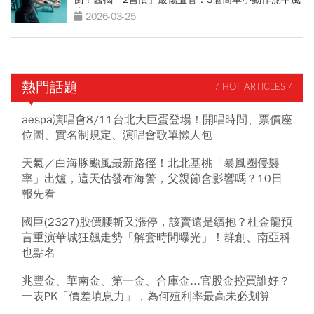
跡象
2026-03-25
熱門話題
/ HOT ARTICLES /
aespa演唱會8/11台北大巨蛋登場！開唱時間、票價座
位圖、實名制規定、演唱會歌單懶人包
天氣／白海豚颱風最新路徑！北北基桃「暴風圈侵襲
率」出爐，這天估發布海警，父親節會影響嗎？10日
報先看
國巨(2327)股價腰斬又漲停，該賣還是續抱？杜金龍預
言重演華城狂飆走勢「解套時間曝光」！群創、南亞科
也點名
兆豐金、華南金、第一金、合庫金...官股金控買誰好？
一表PK「價差填息力」，為何殖利率最高未必划算