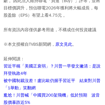
獻 。因此法人維持聯電「買進（Buy）」評等，並將
目標價調升，預估聯電2026年獲利將大幅成長，每
股盈餘（EPS）有望上看4.75元 。
所有資訊內容僅供參考用途，不構成任何投資建議
※本文授權自TVBS新聞網，
原文見此
。
延伸閱讀：
習近平稱「美國正衰弱」？川普一早發文撇清：是說
拜登執政4年
被中國制裁沒差！盧比歐仍握手習近平 結束對川普
「1舉動」笑翻網
尷尬！川普喊「中國買200架飛機」低於預期 波音
股價暴跌近5%