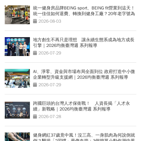
統一健身房品牌BEING sport、BEING fit營業到這天！
統一佳佳如何退費、轉換到健身工廠？20年老字號為
何退出
2026-08-03
地方創生不再只是理想 讓永續生態系成為地方成長
引擎｜2026均衡臺灣週 系列報導
2026-07-29
AI、淨零、資金與市場布局全面到位 政府打造中小微
企業轉型升級支援網｜2026均衡臺灣週 系列報導
2026-07-29
跨國巨頭的台灣人才保衛戰！ 人資長揭「人才永
續」新戰略｜2026均衡臺灣週 系列報導
2026-07-28
健身網紅37歲竟中風！沒三高、一身肌肉為何說倒就
倒？醫揭「2習慣」最傷血管：3個簡單小動作測中風