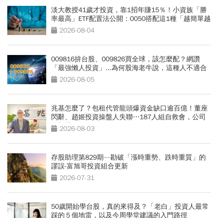
淡大教授41歲才投資，靠1招年賺15％！小資族「勝
率最高」ETF配置法公開：0050搭配這1種「越簡單越
好賺」
2026-08-04
009816拚台股、009826買全球，該怎麼配？網讚
「最強懶人投資」...為何股海老牛說，這種人不適合
買？
2026-08-05
兆基怎麼了？包租代管龍頭爆資金缺口逾百億！董座
閃辭、趙姬投資操盤人失聯…187人組自救會，公司
最新聲明
2026-08-03
存股助理第829期—勘破「漲時重勢、跌時重質」的
謬誤-富旭哥投資組合更新
2026-07-31
50歲開始學台股，真的來得及？「老白」投資人最常
踩的５個地雷，以及今周學堂建議的入門路徑