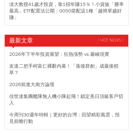
淡大教授41歲才投資，靠1招年賺15％！小資族「勝率
最高」ETF配置法公開：0050搭配這1種「越簡單越好
賺」
最新文章
/ HOT NEWS /
2026年下半年投資展望：狂熱漲勢 vs 嚴峻現實
友達二把手柯富仁裸辭內幕！「落後群創」成最後稻
草？
2026前進大南方論壇
佳世達集團艦隊無人機小隊起飛！鎖定美日頂級客戶切
入
今周刊30週年特輯｜更好的台灣：回望精彩風雲，預
見前瞻行動