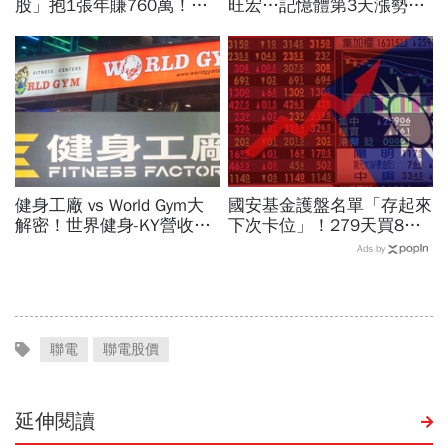
股」抱1張年賺760萬！傳
旺宏…記憶體第3天漲勢繼
產鐵工廠如何翻身「只有兩
續，外資只剩它沒買超還大
根鐵憑什麼賣這麼貴」？
賣！力積電漲停原因曝光
健身工廠 vs World Gym大
國安基金護盤名單「存起來
解密！世界健身-KY營收大
下次卡位」！279天買8檔
勝，獲利卻輸給柏文？教練
翻倍賺百億：鴻海、台達
Ads by
課、會籍…誰才是真正賺錢
電...唯一金融股是它
金雞母？
聯電
聯電股價
延伸閱讀