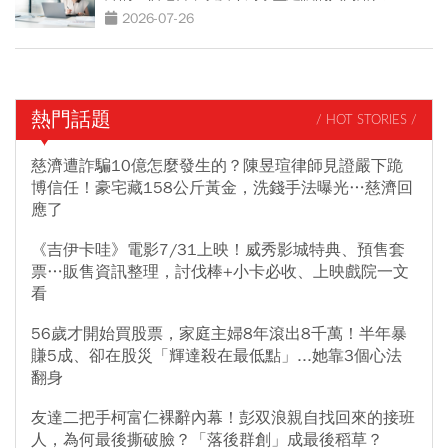
2026-07-26
熱門話題
/ HOT STORIES /
慈濟遭詐騙10億怎麼發生的？陳昱瑄律師見證嚴下跪
博信任！豪宅藏158公斤黃金，洗錢手法曝光…慈濟回
應了
《吉伊卡哇》電影7/31上映！威秀影城特典、預售套
票…販售資訊整理，討伐棒+小卡必收、上映戲院一文
看
56歲才開始買股票，家庭主婦8年滾出8千萬！半年暴
賺5成、卻在股災「輝達殺在最低點」...她靠3個心法
翻身
友達二把手柯富仁裸辭內幕！彭双浪親自找回來的接班
人，為何最後撕破臉？「落後群創」成最後稻草？