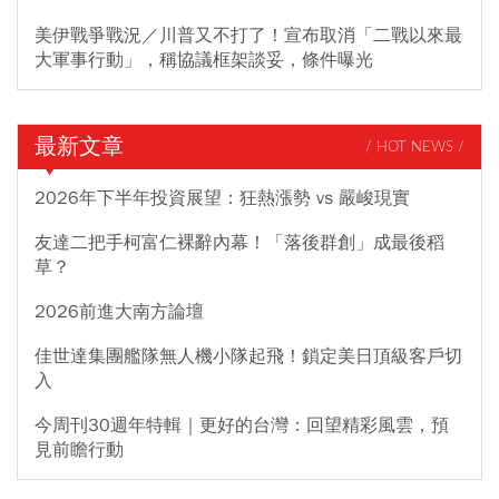
美伊戰爭戰況／川普又不打了！宣布取消「二戰以來最
大軍事行動」，稱協議框架談妥，條件曝光
最新文章
/ HOT NEWS /
2026年下半年投資展望：狂熱漲勢 vs 嚴峻現實
友達二把手柯富仁裸辭內幕！「落後群創」成最後稻
草？
2026前進大南方論壇
佳世達集團艦隊無人機小隊起飛！鎖定美日頂級客戶切
入
今周刊30週年特輯｜更好的台灣：回望精彩風雲，預
見前瞻行動