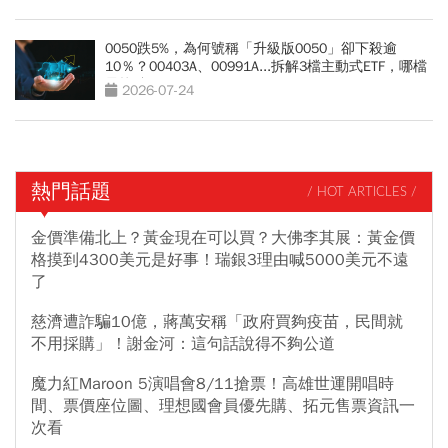
0050跌5%，為何號稱「升級版0050」卻下殺逾
10％？00403A、00991A...拆解3檔主動式ETF，哪檔
最抗跌？
2026-07-24
熱門話題
/ HOT ARTICLES /
金價準備北上？黃金現在可以買？大佛李其展：黃金價
格摸到4300美元是好事！瑞銀3理由喊5000美元不遠
了
慈濟遭詐騙10億，蔣萬安稱「政府買夠疫苗，民間就
不用採購」！謝金河：這句話說得不夠公道
魔力紅Maroon 5演唱會8/11搶票！高雄世運開唱時
間、票價座位圖、理想國會員優先購、拓元售票資訊一
次看