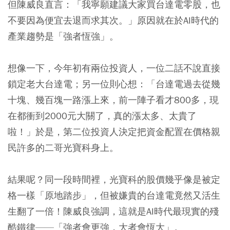
但陳威良直言：
「我寧願建議大家買台達電零股，也
不要因為便宜去退而求其次。」
原因就在於AI時代的
產業趨勢是「強者恆強」。
想像一下，今年初有兩位投資人，一位二話不說直接
鎖定老大台達電；另一位則心想：「台達電過去從幾
十塊、幾百塊一路漲上來，前一陣子看才800多，現
在都衝到2000元大關了，真的漲太多、太貴了
啦！」於是，第二位投資人決定把資金配置在價格親
民許多的二哥光寶科身上。
結果呢？同一段時間裡，光寶科的股價幾乎像是被定
格一樣「原地踏步」，但被嫌貴的台達電竟然又活生
生翻了一倍！陳威良強調，這就是AI時代最現實的殘
酷鐵律——「強者會更強，大者會恆大」。