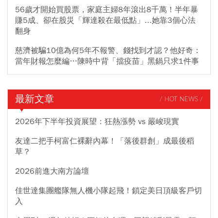
56歲才開始買股票，家庭主婦8年滾出8千萬！半年暴
賺5成、卻在股災「輝達殺在最低點」...她靠3個心法
翻身
慈濟被騙10億為何5年不報警、錢找到才認？他好奇：
當年財報怎麼編…陳時中背「擋疫苗」黑鍋只求1件事
最新文章
/ HOT NEWS /
2026年下半年投資展望：狂熱漲勢 vs 嚴峻現實
友達二把手柯富仁裸辭內幕！「落後群創」成最後稻
草？
2026前進大南方論壇
佳世達集團艦隊無人機小隊起飛！鎖定美日頂級客戶切
入