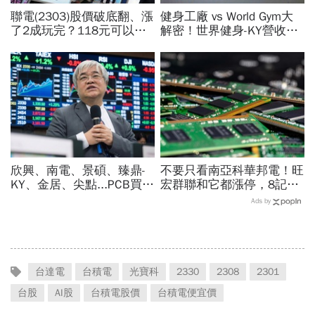
聯電(2303)股價破底翻、漲
健身工廠 vs World Gym大
了2成玩完？118元可以
解密！世界健身-KY營收大
買？展望大好為何外資2天
勝，獲利卻輸給柏文？教練
賣超5.7萬張，可能原因曝
課、會籍…誰才是真正賺錢
光
金雞母？
欣興、南電、景碩、臻鼎-
不要只看南亞科華邦電！旺
KY、金居、尖點...PCB買誰
宏群聯和它都漲停，8記憶
最賺？杜金龍點名「這檔」
體股各擁啥利多？華邦電法
Ads by
11月末升段首選，V轉反彈
說時間就在今天，牛肉大塊
最快
嗎
台達電
台積電
光寶科
2330
2308
2301
台股
AI股
台積電股價
台積電便宜價