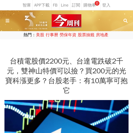
0
熱門：
美股
行事曆
勞保年資
股票抽籤
房地產
台積電股價2200元、台達電跌破2千
元，雙神山特價可以撿？買200元的光
寶科漲更多？台股老手：有10萬寧可抱
它