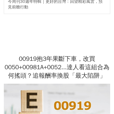
今周刊30週年特輯｜更好的台灣：回望精彩風雲，預
見前瞻行動
00919抱3年果斷下車，改買
0050+00981A+0052...達人看這組合為
何搖頭？追報酬率換股「最大陷阱」