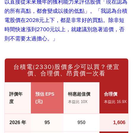
以直接從未來幾年的獲利能力來評估股價「現在認為
的所有高點，都會變成以後的低點」。「我認為台積
電股價在2028元上下，都是非常好的買點。除非短
時間快速漲到2700元以上，就建議別急著追價，否
則不需要太過擔心。」
台積電(2330)股價多少可以買？便宜
價、合理價、昂貴價一次看
評價年
預估 EPS
特惠超值價
合理價
度
(元)
本益比 10X
本益比 16.9X
1,606
2026 年
95
950