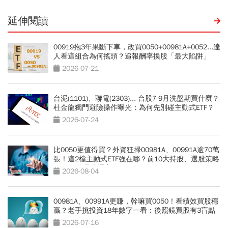
延伸閱讀
00919抱3年果斷下車，改買0050+00981A+0052...達
人看這組合為何搖頭？追報酬率換股「最大陷阱」
2026-07-21
台泥(1101)、聯電(2303)... 台股7-9月洗盤期買什麼？
杜金龍獨門避險操作曝光：為何先別碰主動式ETF？
2026-07-24
比0050更值得買？外資狂掃00981A、00991A逾70萬
張！這2檔主動式ETF強在哪？前10大持股、選股策略
PK：短線暴賺選它
2026-08-04
00981A、00991A更賺，幹嘛買0050！看績效買股穩
贏？老手挑投資18年數字一看：後照鏡買股有3盲點
2026-07-16