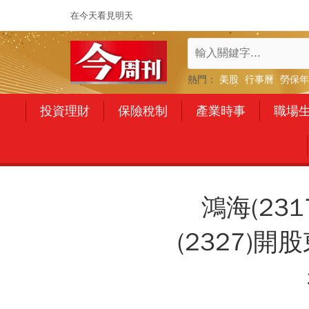
在今天看見明天
熱門：
美股
行事曆
勞保年
投資理財
保險稅制
產業時事
職場
鴻海(23
(2327