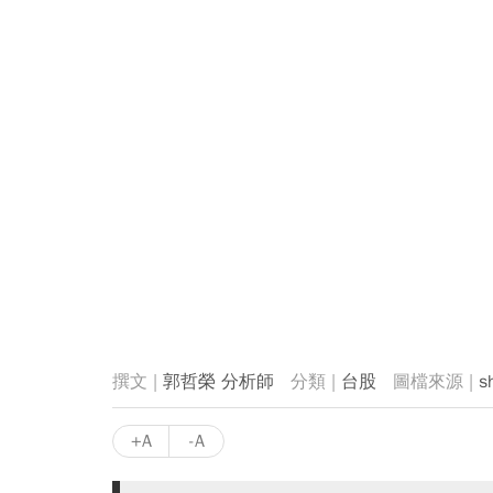
郭哲榮 分析師
台股
s
+A
-A