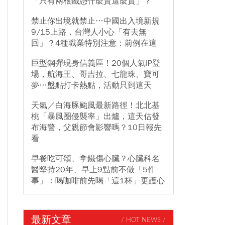
「只有兩根鐵憑什麼賣這麼貴」？
禁止你出境就禁止…中國出入境新規
9/15上路，台灣人小心「有去無
回」？4種職業特別注意：前例在這
巨型鋼彈現身信義區！20個人氣IP登
場，航海王、哥吉拉、七龍珠、寶可
夢…盤點打卡熱點，活動只到這天
天氣／白海豚颱風最新路徑！北北基
桃「暴風圈侵襲率」出爐，這天估發
布海警，父親節會影響嗎？10日報先
看
早餐吃可頌、拿鐵傷心臟？心臟科名
醫堅持20年、早上9點前不做「5件
事」：喝咖啡前先喝「這1杯」更護心
最新文章
/ HOT NEWS /