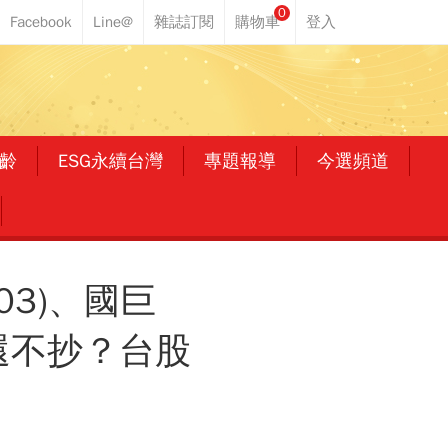
0
齡
ESG永續台灣
專題報導
今選頻道
03)、國巨
還不抄？台股
」