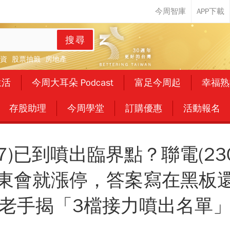
搜尋
資
股票抽籤
房地產
生活
今周大耳朵 Podcast
富足今周起
幸福熟
存股助理
今周學堂
訂購優惠
活動報名
17)已到噴出臨界點？聯電(23
)開股東會就漲停，答案寫在黑板
老手揭「3檔接力噴出名單