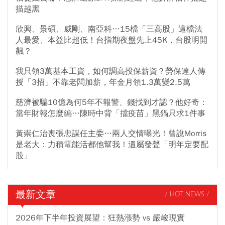
描越黑
欣興、景碩、威剛、南亞科…15檔「三高股」這檔法
人最愛、本益比超低！台指期夜盤先上45K，台股明開
飆？
我只領3萬基本工資，如何調高投保薪資？勞保達人傳
授「3招」不靠老闆加薪，年金月領1.3萬變2.5萬
慈濟被騙10億為何5年不報警、錢找到才認？他好奇：
當年財報怎麼編…陳時中背「擋疫苗」黑鍋只求1件事
黃崇仁治喪張忠謀任主委…兩人交情曝光！曾說Morris
是老大：力積電能活都他幫我！遺屬發聲「明年定要配
股」
最新文章
/ HOT NEWS /
2026年下半年投資展望：狂熱漲勢 vs 嚴峻現實