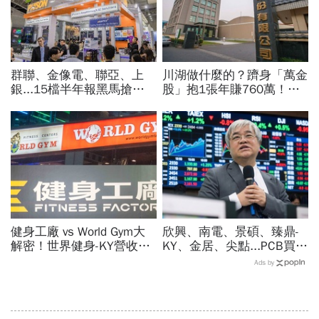
群聯、金像電、聯亞、上
川湖做什麼的？躋身「萬金
銀...15檔半年報黑馬搶先
股」抱1張年賺760萬！傳
卡位！分析師揭選股4指
產鐵工廠如何翻身「只有兩
標...真能複製鈺創、晶豪科
根鐵憑什麼賣這麼貴」？
噴一波？
健身工廠 vs World Gym大
欣興、南電、景碩、臻鼎-
解密！世界健身-KY營收大
KY、金居、尖點...PCB買誰
勝，獲利卻輸給柏文？教練
最賺？杜金龍點名「這檔」
Ads by
課、會籍…誰才是真正賺錢
11月末升段首選，V轉反彈
金雞母？
最快