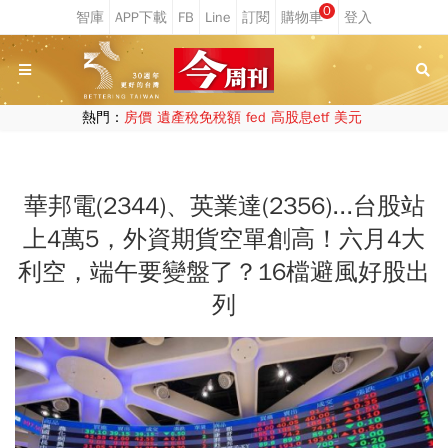
0
熱門：
房價
遺產稅免稅額
fed
高股息etf
美元
華邦電(2344)、英業達(2356)...台股站
上4萬5，外資期貨空單創高！六月4大
利空，端午要變盤了？16檔避風好股出
列