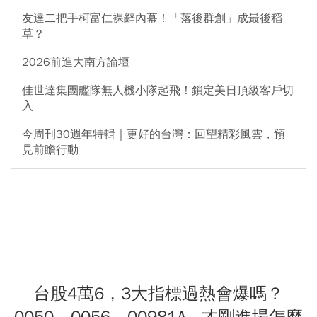
友達二把手柯富仁裸辭內幕！「落後群創」成最後稻
草？
2026前進大南方論壇
佳世達集團艦隊無人機小隊起飛！鎖定美日頂級客戶切
入
今周刊30週年特輯｜更好的台灣：回望精彩風雲，預
見前瞻行動
台股4萬6，3大指標過熱會爆嗎？
0050、0056、00981A...才剛進場怎麼