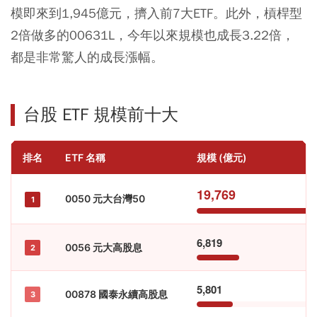
模即來到1,945億元，擠入前7大ETF。此外，槓桿型
2倍做多的
00631L
，今年以來規模也成長3.22倍，
都是非常驚人的成長漲幅。
台股 ETF 規模前十大
排名
ETF 名稱
規模 (億元)
19,769
0050 元大台灣50
1
6,819
0056 元大高股息
2
5,801
00878 國泰永續高股息
3