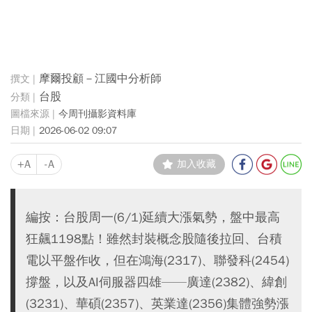
摩爾投顧－江國中分析師
台股
今周刊攝影資料庫
2026-06-02 09:07
+A
-A
加入收藏
編按：台股周一(6/1)延續大漲氣勢，盤中最高
狂飆1198點！雖然封裝概念股隨後拉回、台積
電以平盤作收，但在鴻海(2317)、聯發科(2454)
撐盤，以及AI伺服器四雄——廣達(2382)、緯創
(3231)、華碩(2357)、英業達(2356)集體強勢漲