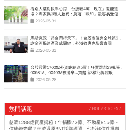
看別人曬對帳單心涼，台股破4萬「現在」還能進
場？專家揭2種人差異：急著「歐印」最容易受傷
2026-05-31
馬斯克認「得台灣得天下」！台股市值奔全球第5，
謝金河揭這產業成關鍵：外溢效應也影響泰國
2026-05-31
台股震盪1700點外資終結連5買！狂賣群創29萬張，
00981A、00403A被拋棄...買超這3檔記憶體股
2026-05-28
熱門話題
/ HOT ARTICLES /
慈濟1288億資產揭秘！年捐贈72億、不動產815億…
信徒錢去哪？慈濟還原BNT採購經過，他拆解信件批越