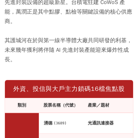
先進封裝設備的超級新星。台積電狂建 CoWoS 產
能，萬潤正是其中點膠、點檢等關鍵設備的核心供應
商。
其護城河在於與第一線半導體大廠共同研發的利基，
未來幾年獲利將伴隨 AI 先進封裝產能迎來爆炸性成
長。
外資、投信與大戶主力鎖碼16檔焦點股
類別
股票名稱（代號）
產業／題材
湧德
光通訊連接器
(3689)