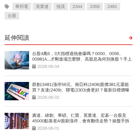
華邦電
英業達
強茂
2344
2356
2481
台股
延伸閱讀
台股4萬6，3大指標過熱會爆嗎？0050、0056、
00981A...才剛進場怎麼辦、高股息為何別換股？手上
ETF先做4件事
2026-06-04
群創(3481)漲停56元、南亞科(2408)股價381元還能
買？友達(2409)、聯電(2303)會更好？最新目標價曝
光！杜金龍揭操作策略
2026-06-02
廣達、緯創、華碩、仁寶、英業達、宏碁…台股見
45000點靠老AI股刷漲停，會有翻倍走勢？操盤手拆
解
2026-06-01