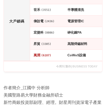
世禾
半導體清洗
(3551)
大戶鎖碼
偉詮電
電源管理IC
(2436)
宏捷科
砷化鎵PA
(8086)
昇貿
高階焊錫材料
(3305)
萬潤
CoWoS設備
(6187)
今周刊 製作| BUSINESS TODAY
作者簡介_江國中 分析師
美國聖路易大學財務金融所碩士
新竹商銀投資部副理、經理。財星周刊資深電子產業