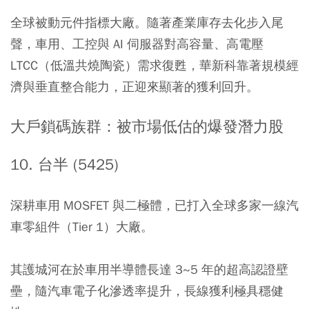
全球被動元件指標大廠。隨著產業庫存去化步入尾
聲，車用、工控與 AI 伺服器對高容量、高電壓
LTCC（低溫共燒陶瓷）需求復甦，華新科靠著規模經
濟與垂直整合能力，正迎來顯著的獲利回升。
大戶鎖碼族群：被市場低估的爆發潛力股
10. 台半 (5425)
深耕車用 MOSFET 與二極體，已打入全球多家一線汽
車零組件（Tier 1）大廠。
其護城河在於車用半導體長達 3~5 年的超高認證壁
壘，隨汽車電子化滲透率提升，長線獲利極具穩健