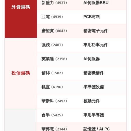
新盛力
AI伺服器BBU
(4931)
外資鎖碼
亞電
PCB材料
(4939)
蜜望實
精密電子元件
(8043)
強茂
車用功率元件
(2481)
英業達
AI伺服器
(2356)
投信鎖碼
信錦
精密機構件
(1582)
帆宣
半導體設備
(6196)
華新科
被動元件
(2492)
台半
車用半導體
(5425)
華邦電
記憶體 / AI PC
(2344)