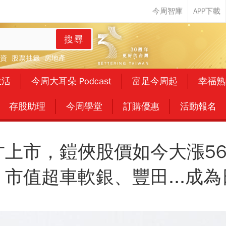
搜尋
資
股票抽籤
房地產
生活
今周大耳朵 Podcast
富足今周起
幸福熟
存股助理
今周學堂
訂購優惠
活動報名
才上市，鎧俠股價如今大漲56
市值超車軟銀、豐田...成