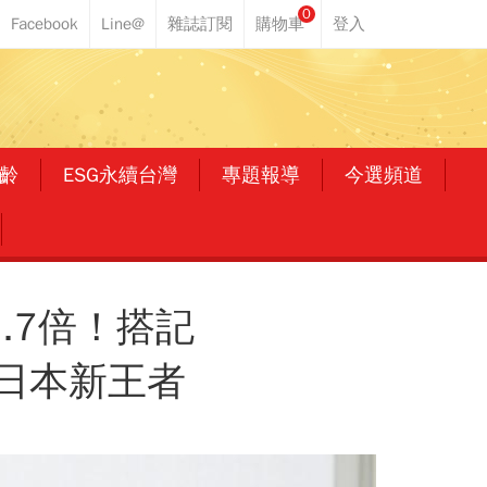
0
齡
ESG永續台灣
專題報導
今選頻道
.7倍！搭記
為日本新王者