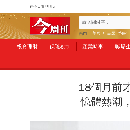
在今天看見明天
熱門：
美股
行事曆
勞保年
投資理財
保險稅制
產業時事
職場
18個月前
憶體熱潮，