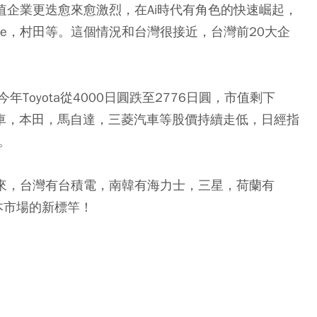
值企業更迭愈來愈激烈，在Ai時代有角色的快速崛起，
ce，村田等。這個情況和台灣很接近，台灣前20大企
oyota從4000日圓跌至2776日圓，市值剩下
汽車，本田，馬自達，三菱汽車等股價持續走低，日經指
。
未來，台灣有台積電，南韓有海力士，三星，荷蘭有
本市場的新標竿！