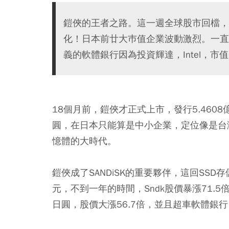
鎧俠的王者之路。這一週全球股市回檔，
化！日本前廿大巿值企業波動激烈。一直以
義的軟體銀行因為投資輝達，Intel，市值
18個月前，鎧俠才正式上市，發行5.4608
圓，在日本只能算是中小企業，定位像是台
憶體的大時代。
鎧俠成了SANDiSK的重要夥伴，這回SSD存儲記
元，不到一年的時間，Sndk股價暴漲71.5
日圓，股價大漲56.7倍，並且超車軟體銀