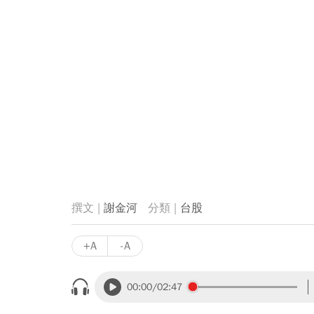
謝金河
台股
+A
-A
00:00
/02:47