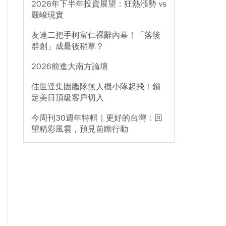
2026年下半年投資展望：狂熱漲勢 vs
嚴峻現實
友達二把手柯富仁裸辭內幕！「落後
群創」成最後稻草？
2026前進大南方論壇
佳世達集團艦隊無人機小隊起飛！鎖
定美日頂級客戶切入
今周刊30週年特輯｜更好的台灣：回
望精彩風雲，預見前瞻行動