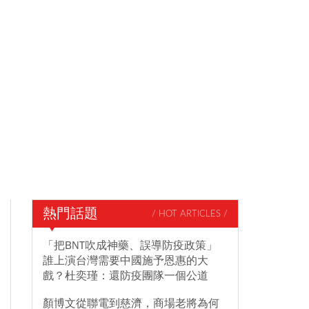
熱門話題
/ HOT ARTICLES /
「把BNT吹成神藥、誤導防疫政策」
誰上演台灣需要中國施予恩惠的大
戲？杜奕瑾：還防疫團隊一個公道
顏博文從聯電到慈濟，商場老將為何