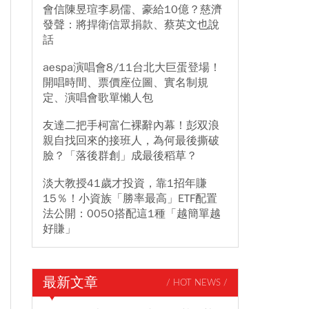
會信陳昱瑄李易儒、豪給10億？慈濟
發聲：將捍衛信眾捐款、蔡英文也說
話
aespa演唱會8/11台北大巨蛋登場！
開唱時間、票價座位圖、實名制規
定、演唱會歌單懶人包
友達二把手柯富仁裸辭內幕！彭双浪
親自找回來的接班人，為何最後撕破
臉？「落後群創」成最後稻草？
淡大教授41歲才投資，靠1招年賺
15％！小資族「勝率最高」ETF配置
法公開：0050搭配這1種「越簡單越
好賺」
最新文章
/ HOT NEWS /