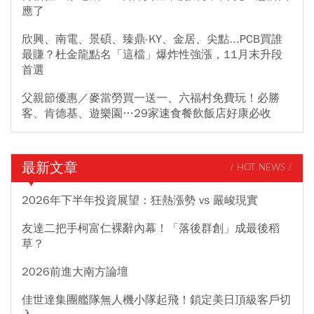
應了
欣興、南電、景碩、臻鼎-KY、金居、尖點...PCB買誰
最賺？杜金龍點名「這檔」爆炸性強漲，11月末升段
首選
父親節優惠／麥當勞買一送一、六福村免費玩！必勝
客、肯德基、遊樂園…29家速食餐飲飯店好康必收
最新文章
/ HOT NEWS /
2026年下半年投資展望：狂熱漲勢 vs 嚴峻現實
友達二把手柯富仁裸辭內幕！「落後群創」成最後稻
草？
2026前進大南方論壇
佳世達集團艦隊無人機小隊起飛！鎖定美日頂級客戶切