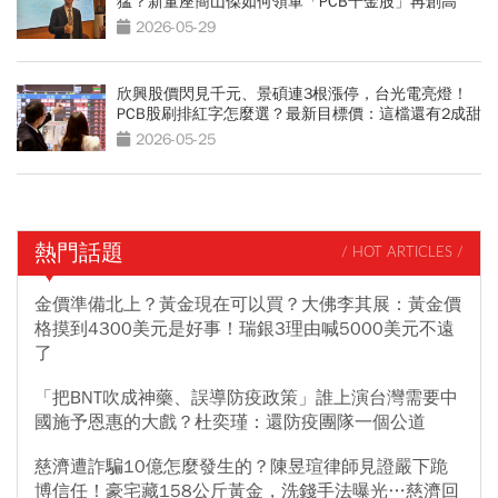
猛？新董座簡山傑如何領軍「PCB千金股」再創高
峰？
2026-05-29
欣興股價閃見千元、景碩連3根漲停，台光電亮燈！
PCB股刷排紅字怎麼選？最新目標價：這檔還有2成甜
頭
2026-05-25
熱門話題
/ HOT ARTICLES /
金價準備北上？黃金現在可以買？大佛李其展：黃金價
格摸到4300美元是好事！瑞銀3理由喊5000美元不遠
了
「把BNT吹成神藥、誤導防疫政策」誰上演台灣需要中
國施予恩惠的大戲？杜奕瑾：還防疫團隊一個公道
慈濟遭詐騙10億怎麼發生的？陳昱瑄律師見證嚴下跪
博信任！豪宅藏158公斤黃金，洗錢手法曝光…慈濟回