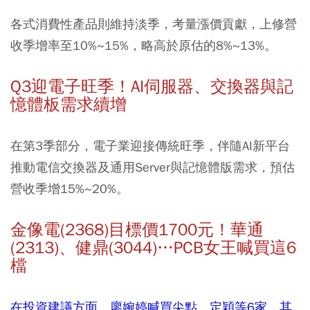
各式消費性產品則維持淡季，考量漲價貢獻，上修營
收季增率至10%~15%，略高於原估的8%~13%。
Q3迎電子旺季！AI伺服器、交換器與記
憶體板需求續增
在第3季部分，電子業迎接傳統旺季，伴隨AI新平台
推動電信交換器及通用Server與記憶體版需求，預估
營收季增15%~20%。
金像電(2368)目標價1700元！華通
(2313)、健鼎(3044)…PCB女王喊買這6
檔
在投資建議方面，廖婉婷喊買尖點、定穎等6家，其