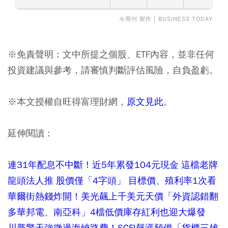
今周刊 製作 | BUSINESS TODAY
※免責聲明：文中所提之個股、ETF內容，並非任何
投資建議與參考，請審慎判斷評估風險，自負盈虧。
※本文授權自旺得富理財網，
原文見此
。
延伸閱讀：
連31年配息不中斷！近5年累發104元現金 這檔老牌
龍頭法人推 股價僅「4字頭」 目標價、殖利率1次看
華爾街熱錢炸開！美光飆上千美元天價「外資認錯翻
多華邦電、南亞科」4檔低價庫存紅利也迎大爆發
川普驚天強徵過海峽路費！SCFI飆漲預備「貨櫃三雄