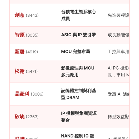
台積電生態系核心
創意
先進製程設計服
(3443)
成員
智原
ASIC 與 IP 雙引擎
成長動能強勁，受
(3035)
新唐
MCU 完整布局
工控與車用市場
(4919)
影像處理與 MCU
AI PC 攝影機
松翰
(5471)
多元應用
長，車用 MCU
記憶體控制與利基
晶豪科
受惠 AI 邊緣
(3006)
型 DRAM
IP 授權與集團資源
矽統
轉型效益顯現，
(2363)
整合
NAND 控制 IC 龍
群聯