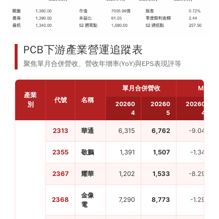
PCB下游產業營運追蹤表
聚焦單月合併營收、營收年增率(YoY)與EPS表現評等
單月合併營收
MoM (
產業
代號
名稱
別
20260
20260
20260
4
5
4
2313
華通
6,315
6,762
-9.04
2355
敬鵬
1,391
1,507
-1.34
2367
耀華
1,202
1,533
-8.29
金像
2368
7,290
8,773
-1.29
電