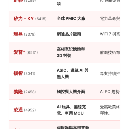
AI 伺服器儲存
(8299)
頭
矽力 - KY
全球 PMIC 大廠
電力革命與新能
(6415)
瑞昱
網通晶片龍頭
WiFi 7 與高
(2379)
高頻寬記憶體與
愛普*
前瞻技術布局深
(6531)
3D 封裝
ASIC、邊緣 AI 與
揚智
專案持續推進，
(3041)
無人機
義隆
觸控與人機介面
AI PC 趨勢
(2458)
AI 玩具、無線充
受惠歐美終端消
凌通
(4952)
電、車用 MCU
彈性。
伺服器與高階電源