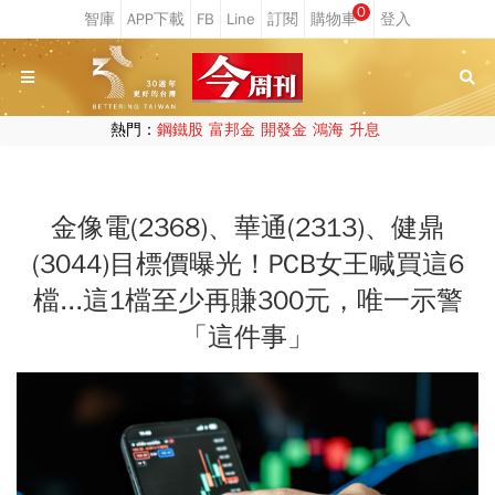
0
熱門：
鋼鐵股
富邦金
開發金
鴻海
升息
金像電(2368)、華通(2313)、健鼎
(3044)目標價曝光！PCB女王喊買這6
檔...這1檔至少再賺300元，唯一示警
「這件事」