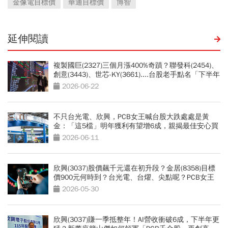
金像電目標價
華通目標價
博智
延伸閱讀
複製國巨(2327)三個月漲400%奇蹟？聯發科(2454)、
創意(3443)、世芯-KY(3661)....台股老手點名「下半年
17檔大黑馬股」：被動元件噴完換它
2026-06-22
不只台光電、欣興，PCB女王喊台股大跌處處是黃
金：「這5檔」明年獲利有望增6成，親揭最佳安心買
點
2026-06-11
欣興(3037)股價飆千元還在初升段？金居(8358)目標
價900元何時到？台光電、台燿、尖點呢？PCB女王
點出「最強黑馬」
2026-05-30
欣興(3037)賺一季抵整年！AI營收衝破6成，下半年更