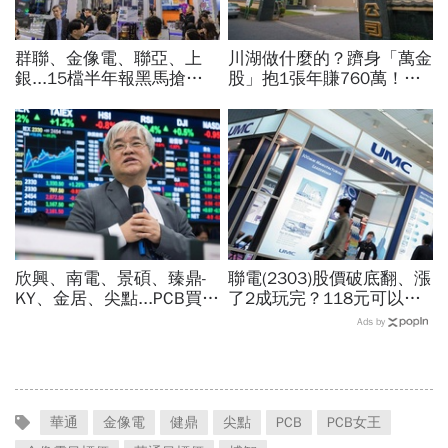
群聯、金像電、聯亞、上
川湖做什麼的？躋身「萬金
銀...15檔半年報黑馬搶先
股」抱1張年賺760萬！傳
卡位！分析師揭選股4指
產鐵工廠如何翻身「只有兩
標...真能複製鈺創、晶豪科
根鐵憑什麼賣這麼貴」？
噴一波？
欣興、南電、景碩、臻鼎-
聯電(2303)股價破底翻、漲
KY、金居、尖點...PCB買誰
了2成玩完？118元可以
最賺？杜金龍點名「這檔」
買？展望大好為何外資2天
Ads by
11月末升段首選，V轉反彈
賣超5.7萬張，可能原因曝
最快
光
華通
金像電
健鼎
尖點
PCB
PCB女王