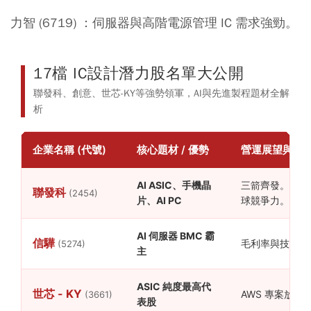
力智 (6719) ：
伺服器與高階電源管理 IC 需求強勁。
17檔 IC設計潛力股名單大公開
聯發科、創意、世芯-KY等強勢領軍，AI與先進製程題材全解
析
企業名稱 (代號)
核心題材 / 優勢
營運展望與市
AI ASIC、手機晶
三箭齊發。已打入
聯發科
(2454)
片、AI PC
球競爭力。
AI 伺服器 BMC 霸
信驊
毛利率與技術門
(5274)
主
ASIC 純度最高代
世芯 - KY
AWS 專案放量
(3661)
表股