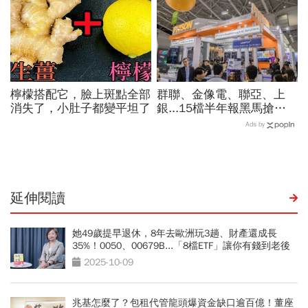
檸檬搭配它，臉上斑點全部
群聯、金像電、聯亞、上
消失了，小肚子都變平坦了
銀...15檔半年報黑馬搶先
卡位！分析師揭選股4指
Ads by
標...真能複製鈺創、晶豪科
噴一波？
延伸閱讀
她49歲提早退休，8年去歐洲玩3趟、財產還成長
35%！0050、00679B...「8檔ETF」讓你有錢到老後
2025-10-09
兆基怎麼了？包租代管龍頭爆資金缺口逾百億！董座