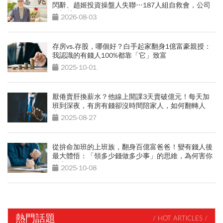
閃辭、趙姬投資操盤人失聯…187人組自救會，公司
最新聲明
2026-08-03
存房vs.存股，哪個好？白手起家翻身1億富豪親授：
我認識的有錢人100%都靠「它」致富
2025-10-01
厭倦賣肝換薪水？他線上開課3天賣破億元！每天加
班到深夜，有房有錢卻沒時間陪家人，如何翻轉人
生？
2025-08-27
從拚命加班的上班族，翻身百億富爸爸！變有錢人後
最大體悟：「領多少錢做多少事」的思維，為何害你
變窮？
2025-10-08
熱門話題
/ HOT ARTICLES /