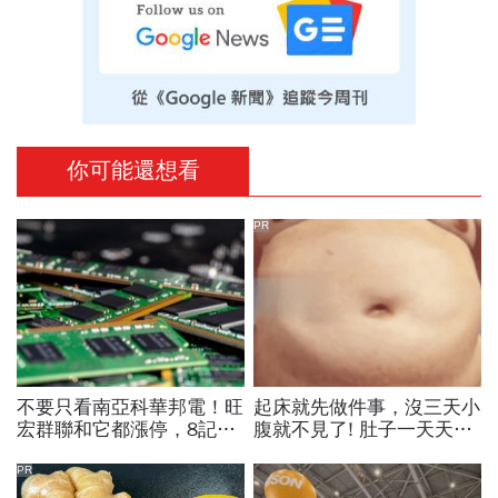
你可能還想看
PR
不要只看南亞科華邦電！旺
起床就先做件事，沒三天小
宏群聯和它都漲停，8記憶
腹就不見了! 肚子一天天變
體股各擁啥利多？華邦電法
小！
說時間就在今天，牛肉大塊
PR
嗎