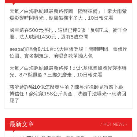
天氣／白海豚颱風最新路徑圖「陸警準備」！豪大雨紫
爆影響時間曝光，颱風假機率多大，10日報先看
國巨還在500元掙扎，這檔已連6漲「反彈7成」衝千金
股，法人喊到1430元，還有5成空間
aespa演唱會8/11台北大巨蛋登場！開唱時間、票價座
位圖、實名制規定、演唱會歌單懶人包
天氣／白海豚颱風最新路徑！北北基桃暴風圈侵襲率曝
光、8/7颱風假？三颱怎麼走，10日報先看
慈濟遭詐騙10億怎麼發生的？陳昱瑄律師見證嚴下跪
博信任！豪宅藏158公斤黃金，洗錢手法曝光…慈濟回
應了
最新文章
/ HOT NEWS /