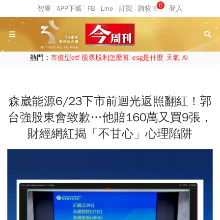
0
熱門：
市值型etf
股票股利怎麼算
esg是什麼
天氣
AI
森崴能源6/23下市前迴光返照翻紅！郭
台強股東會致歉…他賠160萬又買9張，
財經網紅揭「不甘心」心理陷阱