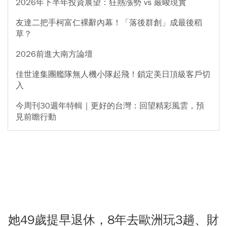
2026年下半年投資展望：狂熱漲勢 vs 嚴峻現實
友達二把手柯富仁裸辭內幕！「落後群創」成最後稻
草？
2026前進大南方論壇
佳世達集團艦隊無人機小隊起飛！鎖定美日頂級客戶切
入
今周刊30週年特輯｜更好的台灣：回望精彩風雲，預
見前瞻行動
她49歲提早退休，8年去歐洲玩3趟、財