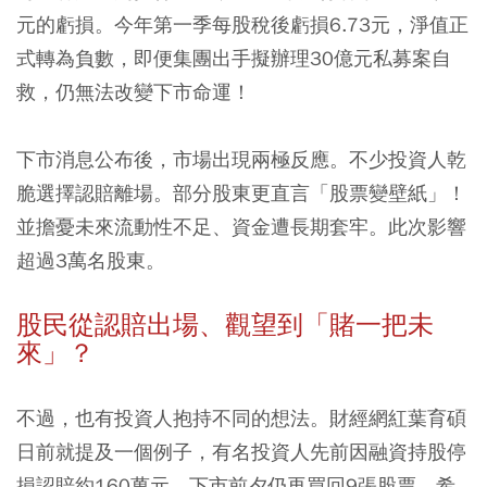
元的虧損。今年第一季每股稅後虧損6.73元，淨值正
式轉為負數，即便集團出手擬辦理30億元私募案自
救，仍無法改變下市命運！
下市消息公布後，市場出現兩極反應。不少投資人乾
脆選擇認賠離場。部分股東更直言「股票變壁紙」！
並擔憂未來流動性不足、資金遭長期套牢。此次影響
超過3萬名股東。
股民從認賠出場、觀望到「賭一把未
來」？
不過，也有投資人抱持不同的想法。財經網紅葉育碩
日前就提及一個例子，有名投資人先前因融資持股停
損認賠約160萬元，下市前夕仍再買回9張股票，希