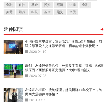
金融
科技
基金
投資
經濟
企業
金融
美元
銀行
科技
基金
趨勢
台股
延伸閱讀
中國死敵三安爆雷，富采(3714)股價1個月飆5成！彭
双浪領軍殺入光通訊新賽道，明年能迎來爆發期？
2026-04-10
群創、友達股價殺跌停、外資反手買超「這檔」5.6萬
張原因？面板股修正完能買？大摩1理由補刀
2026-07-28
友達宣布柯富仁接總經理，赴美掛牌17年突下市，連
拋兩大震撼彈為哪樁？
2019-09-09