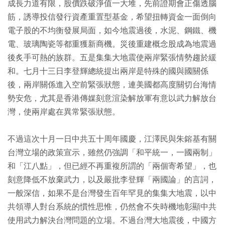
成長力道有限，股價跌破淨值一大堆，先前證期會正傷透腦
筋，誘導投信發行資產重置型基金，希望扭轉資金一面倒向
電子股的不均衡發展局面，如今地震過後，水泥、鋼鐵、機
電、玻璃陶瓷等都重獲新商機。災後重建概念股成為地震過
後炙手可熱的族群。五是集集大地震使兩岸緊張情勢趨於緩
和。七月十三日李登輝總統提出兩岸是特殊的國與國關係
後，兩岸關係進入空前緊張狀態，連美國都高度關切台海情
勢安危，尤其是香港傳媒刻意渲染解放軍有意以武力解放台
灣，使兩岸處在異常緊張狀態。
不過這次十月一日中共五十周年國慶，江澤民與朱鎔基有關
台灣立場的政策宣示，雖然仍強調「和平統一，一國兩制」
和「江八點」，但已經不再重複所謂的「兩個寄希望」，也
刻意降低不放棄武力，以及嚴批李登輝「兩國論」的言詞，
一般深信，如果不是台灣發生百年罕見的集集大地震，以中
共領導人對台系統的慣性思惟，仍然會不失時機地彰顯中共
使用武力解決台灣問題的立場。不過台灣大地震後，中國方