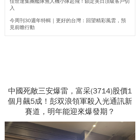
佳世達集團艦隊無人機小隊起飛！鎖定美日頂級客戶切
入
今周刊30週年特輯｜更好的台灣：回望精彩風雲，預
見前瞻行動
中國死敵三安爆雷，富采(3714)股價1
個月飆5成！彭双浪領軍殺入光通訊新
賽道，明年能迎來爆發期？