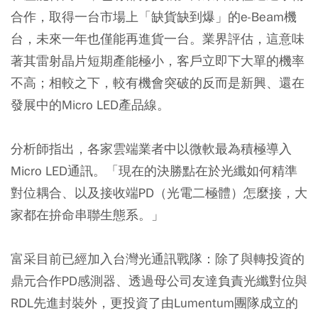
合作，取得一台市場上「缺貨缺到爆」的e-Beam機
台，未來一年也僅能再進貨一台。業界評估，這意味
著其雷射晶片短期產能極小，客戶立即下大單的機率
不高；相較之下，較有機會突破的反而是新興、還在
發展中的Micro LED產品線。
分析師指出，各家雲端業者中以微軟最為積極導入
Micro LED通訊。「現在的決勝點在於光纖如何精準
對位耦合、以及接收端PD（光電二極體）怎麼接，大
家都在拚命串聯生態系。」
富采目前已經加入台灣光通訊戰隊：除了與轉投資的
鼎元合作PD感測器、透過母公司友達負責光纖對位與
RDL先進封裝外，更投資了由Lumentum團隊成立的