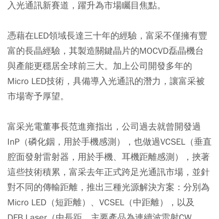
入光通訊新賽道，躍升為市場矚目焦點。
憑藉在LED領域長達三十年的經驗，富采不僅擁有豐
富的長晶經驗，其製造關鍵晶片的MOCVD磊晶機台
與產能更穩居全球前三大。加上公司開發多年的
Micro LED技術，具備導入光通訊的潛力，讓富采被
市場寄予厚望。
富采光電董事長范進雍指出，公司過去就曾開發過
InP（磷化銦，用於手機感測），也做過VCSEL（垂直
腔面發射雷射器，用於手機、耳機距離感測），挾著
這些技術積累，富采去年正式跨足光通訊市場，並針
對不同的傳輸距離，推出三種光源解決方案：分別為
Micro LED（短距離）、VCSEL（中距離），以及
DFB Laser（中長距，主要產品為連續波雷射CW