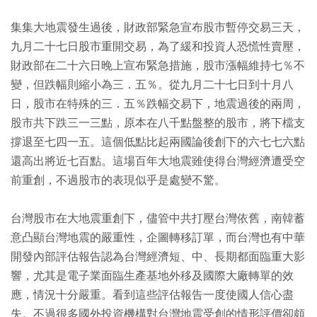
集集大地震發生過後，財政部緊急宣布股市暫停交易三天，
九月二十七日股市重開交易，為了緩和投資人恐慌性賣壓，
財政部在二十六日晚上宣布緊急措施，股市漲幅維持七％不
變，但跌幅則縮小為三．五％。從九月二十七日到十月八
日，股市在特殊的三．五％跌幅交易下，地震過後的兩周，
股市共下跌三一三點，原本在八千點盤整的股市，將下檔支
撐退至七四一五。這個低點比起兩國論後創下的六七七六點
還高出將近七百點。這場百年大地震雖使得台灣經濟遭受空
前重創，不過股市的表現似乎是處變不驚。
台灣股市在大地震重創下，儘管中共打壓台灣依舊，南韓蓄
意凸顯台灣地震的嚴重性，企圖轉移訂單，而台灣也有中華
開發內部評估報告認為台灣經濟短、中、長期都面臨重大影
響，尤其是電子業面臨生產基地外移及國際大廠轉單的效
應，情況十分嚴重。看到這些評估報告一度使國人信心盡
失。不過很多國外投資機構對台灣地震受創的情形評價卻頗