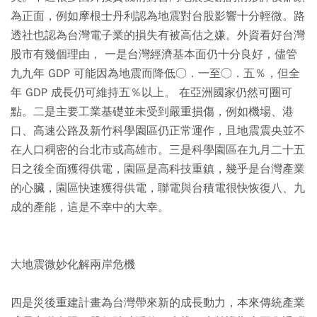
為正面，例如摩根士丹利認為地震對台股影響十分輕微。路
透社也認為台灣電子業的損失有被高估之嫌。外資看好台灣
股市有幾個理由， 一是台灣經濟基本面仍十分良好，儘管
九九年 GDP 可能因為地震而降低○．一至○．五％，但全
年 GDP 成長仍可維持五％以上。 在亞洲國家仍然可圈可
點。二是主要工業基礎並未受到嚴重損傷，例如機場、港
口、高速公路及新竹科學園區仍正常運作，且地震震央並不
在人口稠密的台北市或高雄市。三是科學園區在九月二十五
日之後全面獲得供電，園區是高科技重鎮，幾乎是台灣產業
的心臟，園區快速獲得供電，聯電與台積電很快恢復八、九
成的產能，這是不幸中的大幸。
大地震微妙化解兩岸危機
四是災後重建計畫為台灣帶來新的成長動力，本來傳統產業