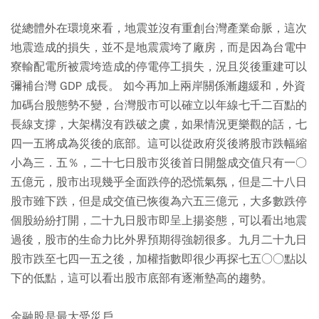
從總體外在環境來看，地震並沒有重創台灣產業命脈，這次
地震造成的損失，並不是地震震垮了廠房，而是因為台電中
寮輸配電所被震垮造成的停電停工損失，況且災後重建可以
彌補台灣 GDP 成長。 如今再加上兩岸關係漸趨緩和，外資
加碼台股態勢不變，台灣股市可以確立以年線七千二百點的
長線支撐，大架構沒有跌破之虞，如果情況更樂觀的話，七
四一五將成為災後的底部。這可以從政府災後將股市跌幅縮
小為三．五％，二十七日股市災後首日開盤成交值只有一○
五億元，股市出現幾乎全面跌停的恐慌氣氛，但是二十八日
股市雖下跌，但是成交值已恢復為六五三億元，大多數跌停
個股紛紛打開，二十九日股市即呈上揚姿態，可以看出地震
過後，股市的生命力比外界預期得強韌很多。九月二十九日
股市跌至七四一五之後，加權指數即很少再探七五○○點以
下的低點，這可以看出股市底部有逐漸墊高的趨勢。
金融股是最大受災戶