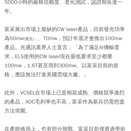
5000小時的嚴格信賴度、老化測試，認證期長達一
年。
富采展出市場上最缺的CW laser產品，目前發光功率
為50mw
、70mw，預計年底才會推出100mw
(毫瓦)：
產品。光通訊業界人士直言：「為了滿足AI傳輸需
求，ELS使用的CW laser現在最低要求至少都要
100mw，1.6T甚至用到300mw。以富采目前的規
格，應該無法打進美國雲端大廠。」
此外，VCSEL在市場上已是相當成熟、價格競爭激烈
的產品，AOC毛利率也不高，富采作為新兵仍需想盡
方法突圍。
在產能佈局上，也有部分挑戰。富采目前僅透過學術