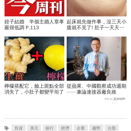
姪子結婚 半個主婚人章孝
起床就先做件事，沒三天小
嚴很低調 P.113
腹就不見了! 肚子一天天變
小！
PR
檸檬搭配它，臉上斑點全部
從蘋果、中國觀察成功週期
消失了，小肚子都變平坦了
——兼論連接器廠良維
Ads by
投資
美元
銀行
經濟
企業
趨勢
台股