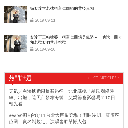
揭友達大老找柯富仁回鍋的背後真相
2019-09-11
友達下三帖猛藥！柯富仁回鍋勇氣過人 他說：回去
和老戰友們共赴挑戰！
2019-09-10
熱門話題
/ HOT ARTICLES /
天氣／白海豚颱風最新路徑！北北基桃「暴風圈侵襲
率」出爐，這天估發布海警，父親節會影響嗎？10日
報先看
aespa演唱會8/11台北大巨蛋登場！開唱時間、票價座
位圖、實名制規定、演唱會歌單懶人包