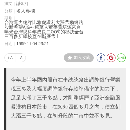
謝金河
名人專欄
台灣電力總評比雅虎獲利大漲帶動網路
股新希望AIG神秘華人董事賈培源來台
曝光台灣思科年成長二OO%的秘訣全台
三百多所學校蓋在斷層帶上
1999-11-04 23:21
+A
-A
加入收藏
今年上半年國內股市在李總統祭出調降銀行營業
稅三％及大幅度調降銀行存款準備率的助力下，
足足大漲了三千多點，才剛剛經歷了亞洲金融風
暴洗禮日本股市，在短短四個多月之內，便立刻
大漲三千多點，在初升段的牛市中並不多見。