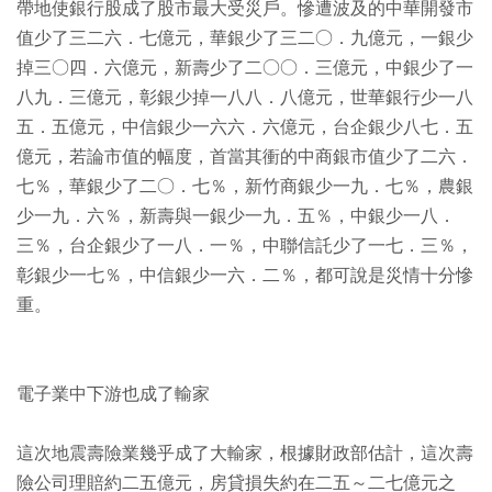
帶地使銀行股成了股市最大受災戶。慘遭波及的中華開發市
值少了三二六．七億元，華銀少了三二○．九億元，一銀少
掉三○四．六億元，新壽少了二○○．三億元，中銀少了一
八九．三億元，彰銀少掉一八八．八億元，世華銀行少一八
五．五億元，中信銀少一六六．六億元，台企銀少八七．五
億元，若論市值的幅度，首當其衝的中商銀市值少了二六．
七％，華銀少了二○．七％，新竹商銀少一九．七％，農銀
少一九．六％，新壽與一銀少一九．五％，中銀少一八．
三％，台企銀少了一八．一％，中聯信託少了一七．三％，
彰銀少一七％，中信銀少一六．二％，都可說是災情十分慘
重。
電子業中下游也成了輸家
這次地震壽險業幾乎成了大輸家，根據財政部估計，這次壽
險公司理賠約二五億元，房貸損失約在二五～二七億元之