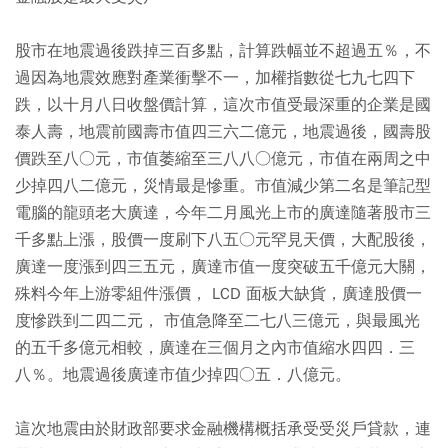
股市在地震過後跌掉三百多點，計算跌幅並不超過五％，不
過因為地震效應對產業衝擊不一，加權指數從七九七四下
跌，以十月八日收盤價計算，這次市值受最深重的企業是國
泰人壽，地震前國壽市值四三六二億元，地震過後，國壽股
價跌至八○元，市值萎縮至三八八○億元，市值在兩周之中
少掉四八二億元，災情最是慘重。市值減少第二名是筆記型
電腦的龍頭老大廣達，今年二月風光上市的廣達隨著股市三
千多點上漲，股價一度刷下八五○元罕見天價，大配股後，
廣達一度漲到四三五元，廣達市值一度突破五千億元大關，
殊料今年上游零組件漲價， LCD 面板大缺貨，廣達股價一
度慘跌到二四二元， 市值急降至二七八三億元，與最風光
的五千多億元相較，廣達在三個月之內市值縮水四四．三
八％。地震過後廣達市值少掉四○五．八億元。
這次地震由於財政部要求金融機構概括承受受災戶貸款，連