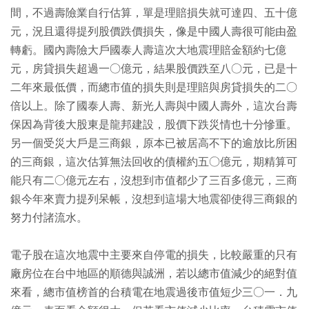
間，不過壽險業自行估算，單是理賠損失就可達四、五十億
元，況且還得提列股價跌價損失，像是中國人壽很可能由盈
轉虧。國內壽險大戶國泰人壽這次大地震理賠金額約七億
元，房貸損失超過一○億元，結果股價跌至八○元，已是十
二年來最低價，而總市值的損失則是理賠與房貸損失的二○
倍以上。除了國泰人壽、新光人壽與中國人壽外，這次台壽
保因為背後大股東是龍邦建設，股價下跌災情也十分慘重。
另一個受災大戶是三商銀，原本已被居高不下的逾放比所困
的三商銀，這次估算無法回收的債權約五○億元，期精算可
能只有二○億元左右，沒想到市值都少了三百多億元，三商
銀今年來賣力提列呆帳，沒想到這場大地震卻使得三商銀的
努力付諸流水。
電子股在這次地震中主要來自停電的損失，比較嚴重的只有
廠房位在台中地區的順德與誠洲，若以總市值減少的絕對值
來看，總市值榜首的台積電在地震過後市值短少三○一．九