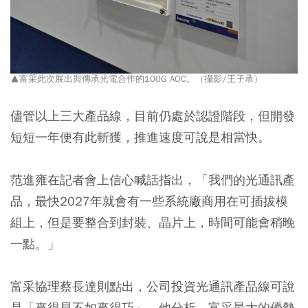
▲富采此次展出與傳承光電合作的100G AOC。（攝影/王子承）
儘管以上三大產品線，目前仍處於認證階段，但開發
短短一年便有此斬獲，推進速度可說是相當快。
范進雍在記者會上信心喊話指出，「我們的光通訊產
品，最快2027年就會有一些系統廠商用在可插拔模
組上，但是要整合到封裝、晶片上，時間可能會稍晚
一點。」
富采協理蔡長達則點出，公司投資光通訊產品線可說
是「來得早不如來得巧」。他分析，富采最大的優勢