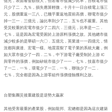
億元，表面看金額很大，但若看市值減少比率，台積電市值
只少了二．九％，損失應算輕微，十月十一日台積電上漲三
元，股價重返一三八，已幾乎重返地震前高價，聯電市值少
掉一三一．三億元，論比率則少了二．五％也不嚴重。其他
受災較重的宏電市值少了二四六．三億元，比率是一二．
七％，這是因為宏電受困於上游原料漲價之故。其他總市值
減少較多的是華碩一六○．五億元，英業達一一四億元，情
況都與廣達、宏電一樣。地震震裂了電子業的系統大廠，例
如大眾市值少了一四．二％，中下游電子廠受制於上游 IC
與零件的漲價，例如矽統市值少了一一．七％，技嘉市值少
了一二．一％，環電少了一三．一％，聯強少了一二．
七％，完全都是因為上游零組件漲價侵蝕獲利之故。
台塑集團災後重建股是逆勢大贏家
其他受害最重的產業股，例如龍邦、宏總都是因為這次建築