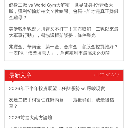
健身工廠 vs World Gym大解密！世界健身-KY營收大
勝，獲利卻輸給柏文？教練課、會籍…誰才是真正賺錢
金雞母？
美伊戰爭戰況／川普又不打了！宣布取消「二戰以來最
大軍事行動」，稱協議框架談妥，條件曝光
兆豐金、華南金、第一金、合庫金...官股金控買誰好？
一表PK「價差填息力」，為何殖利率最高未必划算
最新文章
/ HOT NEWS /
2026年下半年投資展望：狂熱漲勢 vs 嚴峻現實
友達二把手柯富仁裸辭內幕！「落後群創」成最後稻
草？
2026前進大南方論壇