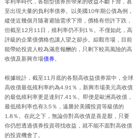
零利率時代，各類型債券所帶來的收益不斷下滑，甚
至出現大量的負利率債券。以美國10年期公債為例，
縱使近幾個月隨著避險需求下滑，價格有些許下跌，
但截至12月11日，殖利率仍不到1％。不僅如此，高
評級的企業債價格也讓人望之卻步。綜觀市場，目前
能帶給投資人較為滿意報酬的，只剩下較高風險的高
收債及新興市場
債券
。
根據統計，截至11月底的各類高收益債券當中，全球
高收債最低殖利率約為4.91％，新興市場美元高收債
的最低殖利率更是達到7.41％。即便是歐洲高收債，
最低殖利率也有3.5％，遠勝於美國投資等級債的
1.8％。在此之下，無論你對高收債是喜是厭，只要
你仍想透過債券投資尋找收益，就不能不面對高收債
的投資機會了。