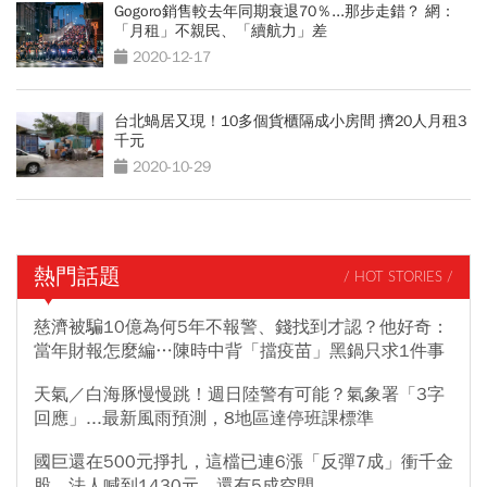
Gogoro銷售較去年同期衰退70％...那步走錯？ 網：
「月租」不親民、「續航力」差
2020-12-17
台北蝸居又現！10多個貨櫃隔成小房間 擠20人月租3
千元
2020-10-29
熱門話題
/ HOT STORIES /
慈濟被騙10億為何5年不報警、錢找到才認？他好奇：
當年財報怎麼編…陳時中背「擋疫苗」黑鍋只求1件事
天氣／白海豚慢慢跳！週日陸警有可能？氣象署「3字
回應」...最新風雨預測，8地區達停班課標準
國巨還在500元掙扎，這檔已連6漲「反彈7成」衝千金
股，法人喊到1430元，還有5成空間