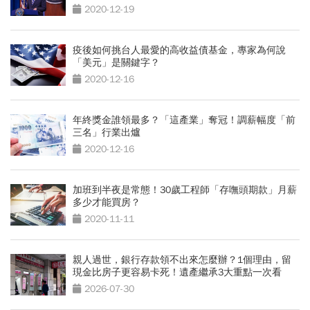
2020-12-19
疫後如何挑台人最愛的高收益債基金，專家為何說
「美元」是關鍵字？
2020-12-16
年終獎金誰領最多？「這產業」奪冠！調薪幅度「前
三名」行業出爐
2020-12-16
加班到半夜是常態！30歲工程師「存嘸頭期款」月薪
多少才能買房？
2020-11-11
親人過世，銀行存款領不出來怎麼辦？1個理由，留
現金比房子更容易卡死！遺產繼承3大重點一次看
2026-07-30