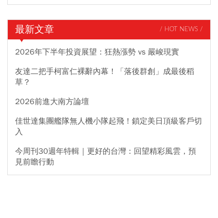
最新文章
/ HOT NEWS /
2026年下半年投資展望：狂熱漲勢 vs 嚴峻現實
友達二把手柯富仁裸辭內幕！「落後群創」成最後稻
草？
2026前進大南方論壇
佳世達集團艦隊無人機小隊起飛！鎖定美日頂級客戶切
入
今周刊30週年特輯｜更好的台灣：回望精彩風雲，預
見前瞻行動