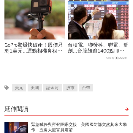
坑」
GoPro驚爆快破產！股價只
台積電、聯發科、聯電、群
剩1美元...運動相機鼻祖為
創...台股飆逾1400點叩關
何摔落神壇？公司曝致命一
45K，V型反轉來了？杜金
Ads by
擊：記憶體價格太失控
龍先挑2檔「便當股」
美元
美國
謝金河
股市
台幣
延伸閱讀
緊急喊停與拜登團隊交接！美國國防部突然其來大動
作 五角大廈官員震驚