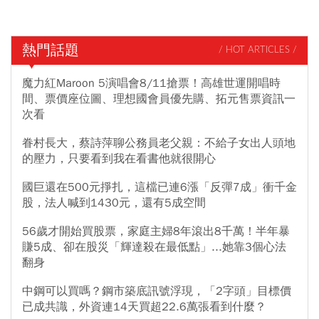
熱門話題
/ HOT ARTICLES /
魔力紅Maroon 5演唱會8/11搶票！高雄世運開唱時
間、票價座位圖、理想國會員優先購、拓元售票資訊一
次看
眷村長大，蔡詩萍聊公務員老父親：不給子女出人頭地
的壓力，只要看到我在看書他就很開心
國巨還在500元掙扎，這檔已連6漲「反彈7成」衝千金
股，法人喊到1430元，還有5成空間
56歲才開始買股票，家庭主婦8年滾出8千萬！半年暴
賺5成、卻在股災「輝達殺在最低點」...她靠3個心法
翻身
中鋼可以買嗎？鋼市築底訊號浮現，「2字頭」目標價
已成共識，外資連14天買超22.6萬張看到什麼？