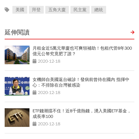
美國
拜登
五角大廈
民主黨
總統
延伸閱讀
月租金近5萬元華廈也可爽領補助！包租代管8年300
億元公帑究竟肥了誰？
2020-12-18
女機師自美國返台確診！發病前曾待在國內 指揮中
心：不排除在台灣被感染
2020-12-18
ETF錢潮擋不住！近8千億熱錢，湧入美國ETF基金，
成長率100
2020-12-18