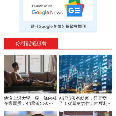
你可能還想看
他沒上過大學、穿一條內褲
AI行情沒有結束，只是變
在家買股，44歲滾出破億
了！從題材炒作走向獲利驗
身價：不要當沖、買外匯
證，防禦型配置成關鍵
「害你投資虧錢的7大火