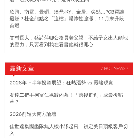
欣興、南電、景碩、臻鼎-KY、金居、尖點...PCB買誰
最賺？杜金龍點名「這檔」爆炸性強漲，11月末升段
首選
眷村長大，蔡詩萍聊公務員老父親：不給子女出人頭地
的壓力，只要看到我在看書他就很開心
最新文章
/ HOT NEWS /
2026年下半年投資展望：狂熱漲勢 vs 嚴峻現實
友達二把手柯富仁裸辭內幕！「落後群創」成最後稻
草？
2026前進大南方論壇
佳世達集團艦隊無人機小隊起飛！鎖定美日頂級客戶切
入