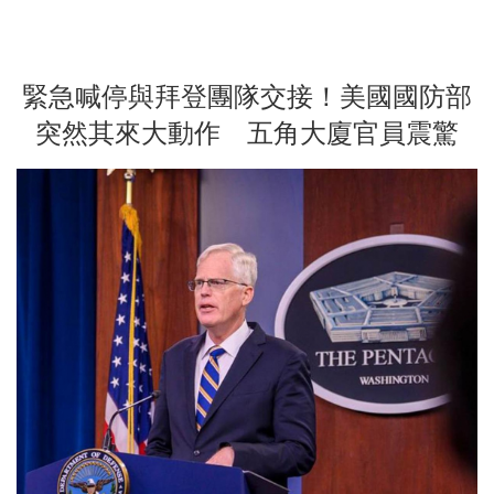
緊急喊停與拜登團隊交接！美國國防部
突然其來大動作 五角大廈官員震驚