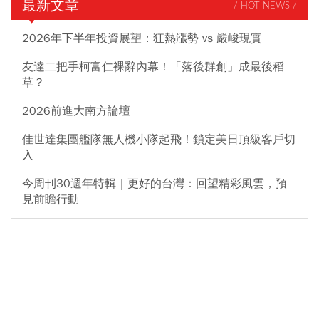
最新文章
/ HOT NEWS /
2026年下半年投資展望：狂熱漲勢 vs 嚴峻現實
友達二把手柯富仁裸辭內幕！「落後群創」成最後稻
草？
2026前進大南方論壇
佳世達集團艦隊無人機小隊起飛！鎖定美日頂級客戶切
入
今周刊30週年特輯｜更好的台灣：回望精彩風雲，預
見前瞻行動