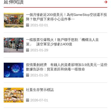
延伸閱讀
一個月慘虧近200億美元！為何GameStop空頭還不投
降？散戶接下來得小心這件事…
2021-02-01
一檔股票引爆戰火！散戶聯手怒割「機構法人韭
菜」 讓空軍至少慘虧1400億
2021-01-29
疫情重創經濟 有錢人的資產卻增加3.9兆美元…這些
數據告訴你：貧富差距和病毒一樣致命
2021-01-26
社畜生存警示標誌
2026-07-01