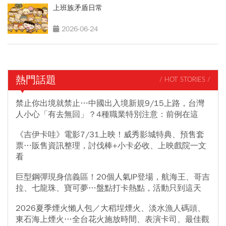
上班族矛盾日常
2026-06-24
熱門話題
/ HOT STORIES /
禁止你出境就禁止…中國出入境新規9/15上路，台灣
人小心「有去無回」？4種職業特別注意：前例在這
《吉伊卡哇》電影7/31上映！威秀影城特典、預售套
票…販售資訊整理，討伐棒+小卡必收、上映戲院一文
看
巨型鋼彈現身信義區！20個人氣IP登場，航海王、哥吉
拉、七龍珠、寶可夢…盤點打卡熱點，活動只到這天
2026夏季煙火懶人包／大稻埕煙火、淡水漁人碼頭、
東石海上煙火…全台花火施放時間、表演卡司、最佳觀