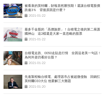
被看衰的英特爾，財報居然勝預期！還讓台積電股價
跌逾3％ 背後原因是什麼？
2021-01-22
最多千金股的「高價族群」！台積電之後的第二座護
國神山 這2檔還是大家一直忽略的股票
2021-01-22
台積電走跌、0050走貼息行情 全因這老美一句話！
為何外資仍看好台股？
2021-01-22
先進製程輸台積電、處理器市占被超微侵蝕 回鍋扛
英特爾CEO大位 他要解三大難題
2021-01-20