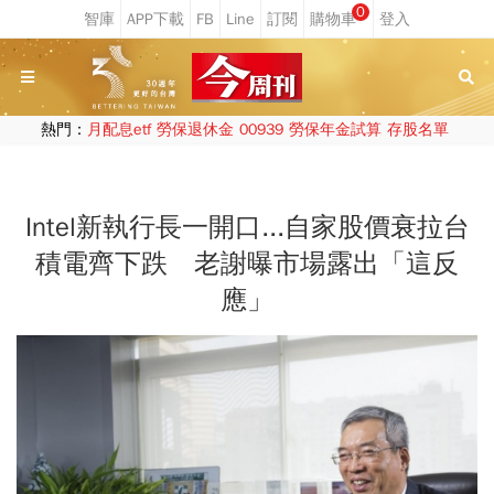
0
熱門：
月配息etf
勞保退休金
00939
勞保年金試算
存股名單
Intel新執行長一開口...自家股價衰拉台
積電齊下跌 老謝曝市場露出「這反
應」