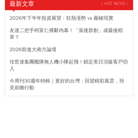
最新文章
/ HOT NEWS /
2026年下半年投資展望：狂熱漲勢 vs 嚴峻現實
友達二把手柯富仁裸辭內幕！「落後群創」成最後稻
草？
2026前進大南方論壇
佳世達集團艦隊無人機小隊起飛！鎖定美日頂級客戶切
入
今周刊30週年特輯｜更好的台灣：回望精彩風雲，預
見前瞻行動