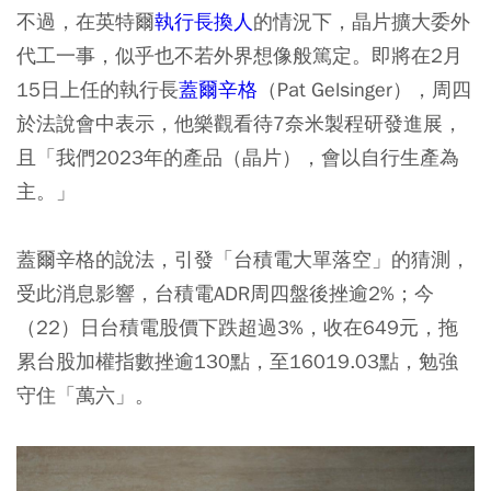
不過，在英特爾
執行長換人
的情況下，晶片擴大委外
代工一事，似乎也不若外界想像般篤定。即將在2月
15日上任的執行長
蓋爾辛格
（Pat Gelsinger），周四
於法說會中表示，他樂觀看待7奈米製程研發進展，
且「我們2023年的產品（晶片），會以自行生產為
主。」
蓋爾辛格的說法，引發「台積電大單落空」的猜測，
受此消息影響，台積電ADR周四盤後挫逾2%；今
（22）日台積電股價下跌超過3%，收在649元，拖
累台股加權指數挫逾130點，至16019.03點，勉強
守住「萬六」。