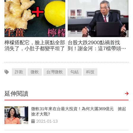
詐欺
微軟
台灣微軟
勾結
科技
延伸閱讀
微軟31年來在台最大投資！為何大灑369億元 掀起
搶才大戰?
2021-01-13