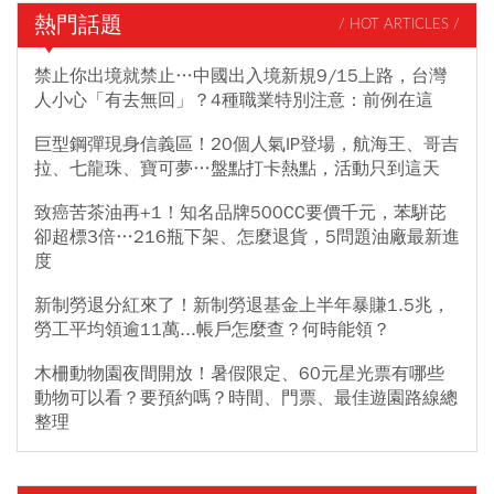
熱門話題
/ HOT ARTICLES /
禁止你出境就禁止…中國出入境新規9/15上路，台灣
人小心「有去無回」？4種職業特別注意：前例在這
巨型鋼彈現身信義區！20個人氣IP登場，航海王、哥吉
拉、七龍珠、寶可夢…盤點打卡熱點，活動只到這天
致癌苦茶油再+1！知名品牌500CC要價千元，苯駢芘
卻超標3倍…216瓶下架、怎麼退貨，5問題油廠最新進
度
新制勞退分紅來了！新制勞退基金上半年暴賺1.5兆，
勞工平均領逾11萬...帳戶怎麼查？何時能領？
木柵動物園夜間開放！暑假限定、60元星光票有哪些
動物可以看？要預約嗎？時間、門票、最佳遊園路線總
整理