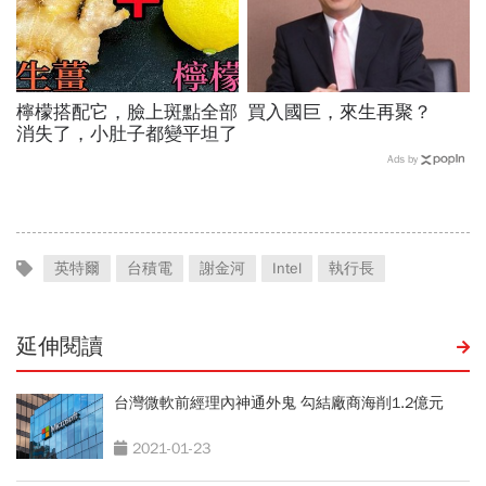
檸檬搭配它，臉上斑點全部
買入國巨，來生再聚？
消失了，小肚子都變平坦了
Ads by
英特爾
台積電
謝金河
Intel
執行長
延伸閱讀
台灣微軟前經理內神通外鬼 勾結廠商海削1.2億元
2021-01-23