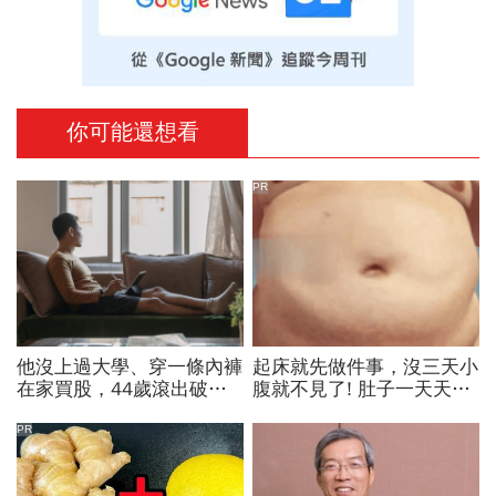
你可能還想看
PR
他沒上過大學、穿一條內褲
起床就先做件事，沒三天小
在家買股，44歲滾出破億
腹就不見了! 肚子一天天變
身價：不要當沖、買外匯
小！
「害你投資虧錢的7大火
PR
坑」