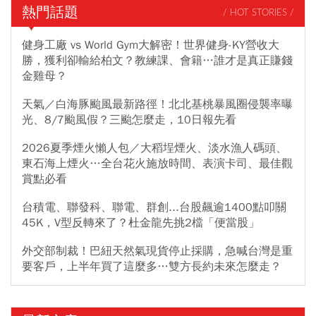
熱門話題
/ HOT STORIES /
健身工廠 vs World Gym大解密！世界健身-KY營收大
勝，獲利卻輸給柏文？教練課、會籍…誰才是真正賺錢
金雞母？
天氣／白海豚颱風最新路徑！北北基桃暴風圈侵襲率曝
光、8/7颱風假？三颱怎麼走，10日報先看
2026夏季煙火懶人包／大稻埕煙火、淡水漁人碼頭、
東石海上煙火…全台花火施放時間、表演卡司、最佳觀
賞點必看
台積電、聯發科、聯電、群創...台股飆逾1400點叩關
45K，V型反轉來了？杜金龍先挑2檔「便當股」
外交部制裁！巴紐天然氣現貨停止採購，急喊台灣是重
要客戶，上半年買了這麼多…雙方長約未來怎麼走？