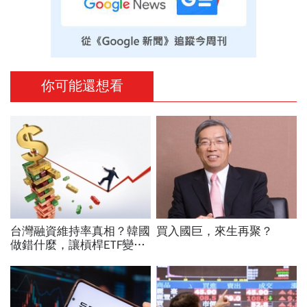
你可能還想看
台灣融資維持率真相？韓國
買入國巨，來生再聚？
做錯什麼，讓槓桿ETF變風
暴中心？去槓桿風暴完全拆
解