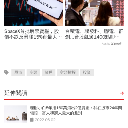
SpaceX首批解禁賣壓，股
台積電、聯發科、聯電、群
價不跌反暴漲15%創最大漲
創...台股飆逾1400點叩關
幅「直逼發行價」！最新目
45K，V型反轉來了？杜金
Ads by
標價：有6成上漲空間
龍先挑2檔「便當股」
股市
空頭
散戶
空頭槓桿
投資
延伸閱讀
理財小白5年用160萬滾出2億資產：我在股市24年間
領悟，富人和窮人最大的差別
2022-06-02