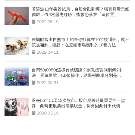
若這波13年榮景結束，台股會跌到哪？張真卿看景氣
循環：依4次歷史經驗，指數恐落在「這位置」
2022-05-19
長期財富出自熊市！如果你打算在10年後退休，就不
該被嚇到...盤點：在空頭市場獲利的10種方法
2022-04-11
台灣50(0050)這樣買就穩賺？副教授實測網傳2手
法：景氣燈號、KD值操作，結果報酬率分別是...
2022-03-31
過去55年出現12次熊市...股市崩跌時最重要的一堂
課：此時把股票出清換現金，你會因此付出代價
2020-03-19