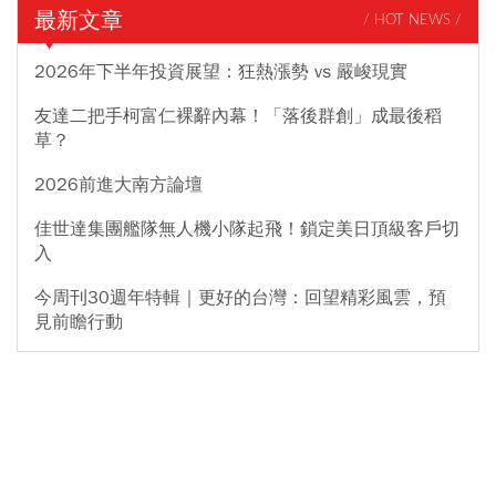
最新文章
/ HOT NEWS /
2026年下半年投資展望：狂熱漲勢 vs 嚴峻現實
友達二把手柯富仁裸辭內幕！「落後群創」成最後稻
草？
2026前進大南方論壇
佳世達集團艦隊無人機小隊起飛！鎖定美日頂級客戶切
入
今周刊30週年特輯｜更好的台灣：回望精彩風雲，預
見前瞻行動