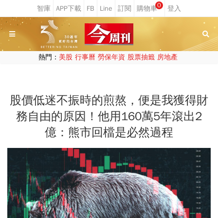
0
熱門：
美股
行事曆
勞保年資
股票抽籤
房地產
股價低迷不振時的煎熬，便是我獲得財
務自由的原因！他用160萬5年滾出2
億：熊市回檔是必然過程