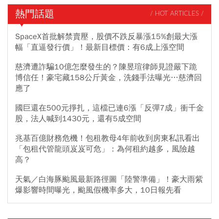
熱門話題
/ HOT ARTICLES /
SpaceX首批解禁賣壓，股價不跌反暴漲15%創最大漲
幅「直逼發行價」！最新目標價：有6成上漲空間
慈濟遭詐騙10億怎麼發生的？陳昱瑄律師見證嚴下跪
博信任！豪宅藏158公斤黃金，洗錢手法曝光…慈濟回
應了
國巨還在500元掙扎，這檔已連6漲「反彈7成」衝千金
股，法人喊到1430元，還有5成空間
兆基百億財務危機！包租教母4年前收到房東私訊看出
「包租代管龍頭岌岌可危」：為何租約越多，風險越
高？
天氣／白海豚颱風最新路徑圖「陸警準備」！豪大雨紫
爆影響時間曝光，颱風假機率多大，10日報先看