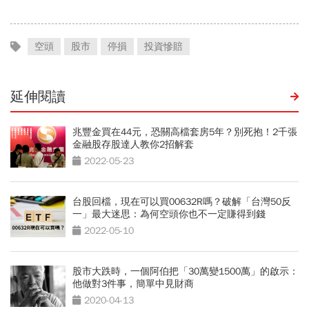
空頭
股市
停損
投資慘賠
延伸閱讀
兆豐金買在44元，恐關高檔套房5年？別死抱！2千張
金融股存股達人教你2招解套
2022-05-23
台股回檔，現在可以買00632R嗎？破解「台灣50反
一」最大迷思：為何空頭你也不一定賺得到錢
2022-05-10
股市大跌時，一個阿伯把「30萬變1500萬」的啟示：
他做對3件事，簡單中見財商
2020-04-13