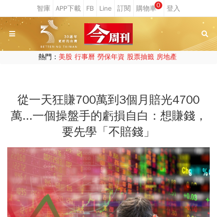
0
熱門：
美股
行事曆
勞保年資
股票抽籤
房地產
從一天狂賺700萬到3個月賠光4700
萬...一個操盤手的虧損自白：想賺錢，
要先學「不賠錢」