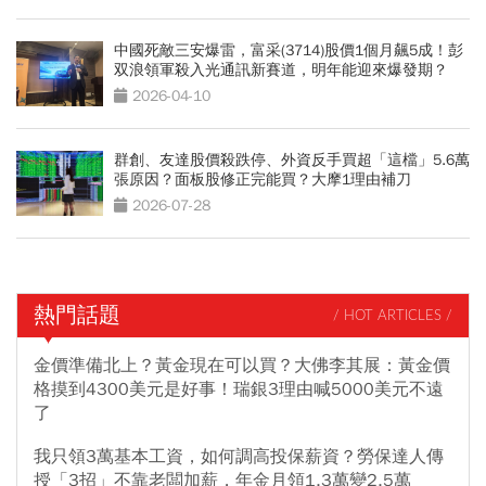
中國死敵三安爆雷，富采(3714)股價1個月飆5成！彭
双浪領軍殺入光通訊新賽道，明年能迎來爆發期？
2026-04-10
群創、友達股價殺跌停、外資反手買超「這檔」5.6萬
張原因？面板股修正完能買？大摩1理由補刀
2026-07-28
熱門話題
/ HOT ARTICLES /
金價準備北上？黃金現在可以買？大佛李其展：黃金價
格摸到4300美元是好事！瑞銀3理由喊5000美元不遠
了
我只領3萬基本工資，如何調高投保薪資？勞保達人傳
授「3招」不靠老闆加薪，年金月領1.3萬變2.5萬