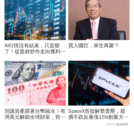
AI行情沒有結束，只是變
買入國巨，來生再聚？
了！從題材炒作走向獲利驗
證，防禦型配置成關鍵
別讓資產跟著台幣縮水！布
SpaceX首批解禁賣壓，股
局美元解鎖全球財富，拒絕
價不跌反暴漲15%創最大漲
單一市場風險，搭配美股打
幅「直逼發行價」！最新目
Ads by
造高防禦資產
標價：有6成上漲空間