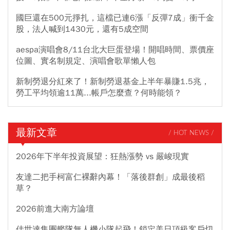
國巨還在500元掙扎，這檔已連6漲「反彈7成」衝千金
股，法人喊到1430元，還有5成空間
aespa演唱會8/11台北大巨蛋登場！開唱時間、票價座
位圖、實名制規定、演唱會歌單懶人包
新制勞退分紅來了！新制勞退基金上半年暴賺1.5兆，
勞工平均領逾11萬...帳戶怎麼查？何時能領？
最新文章
/ HOT NEWS /
2026年下半年投資展望：狂熱漲勢 vs 嚴峻現實
友達二把手柯富仁裸辭內幕！「落後群創」成最後稻
草？
2026前進大南方論壇
佳世達集團艦隊無人機小隊起飛！鎖定美日頂級客戶切