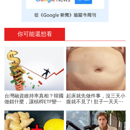
你可能還想看
PR
台灣融資維持率真相？韓國
起床就先做件事，沒三天小
做錯什麼，讓槓桿ETF變風
腹就不見了! 肚子一天天變
暴中心？去槓桿風暴完全拆
小！
解
PR