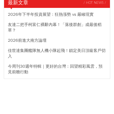
最新文章
/ HOT NEWS /
2026年下半年投資展望：狂熱漲勢 vs 嚴峻現實
友達二把手柯富仁裸辭內幕！「落後群創」成最後稻
草？
2026前進大南方論壇
佳世達集團艦隊無人機小隊起飛！鎖定美日頂級客戶切
入
今周刊30週年特輯｜更好的台灣：回望精彩風雲，預
見前瞻行動