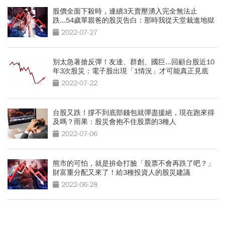
股價全面下殺時，連續3天賣壓湧入完全無法止
跌...54歲單親爸的股災告白：那時我從天堂栽進地獄
2022-07-27
別太急著搶反彈！友達、群創、國巨...回顧台股近10
年3次股災：電子股出現「1情況」才可能真正見底
2022-07-22
台股又跌！撐不到底部錢包就彈盡援絕，現在跑來得
及嗎？雨果：股災會抱不住股票的3種人
2022-07-06
熊市的可怕，就是拚命打臉「股票不會再跌了吧？」
財富重分配又來了！給3種投資人的股災建議
2022-06-28