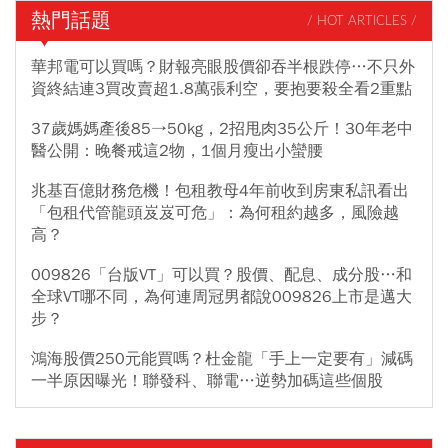
熱門話題
/ HOT ARTICLES /
華邦電可以買嗎？財報亮眼股價卻吞半根跌停…不只外
資終結連3買改賣超1.8萬張利空，要抱要殺全看2重點
37歲媽媽產後85→50kg，2招甩肉35公斤！30年老中
醫公開：晚餐戒這2物，1個月瘦出小蠻腰
兆基百億財務危機！包租教母4年前收到房東私訊看出
「包租代管龍頭岌岌可危」：為何租約越多，風險越
高？
009826「台版VT」可以買？股價、配息、成分股…和
全球VT哪不同，為何連周冠男都說009826上市是邁大
步？
鴻海股價250元能買嗎？杜金龍「手上一定要有」減碼
一半原因曝光！聯發科、聯電…逆勢加碼這些個股