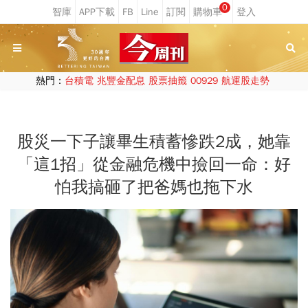
0
熱門：
台積電
兆豐金配息
股票抽籤
00929
航運股走勢
股災一下子讓畢生積蓄慘跌2成，她靠
「這1招」從金融危機中撿回一命：好
怕我搞砸了把爸媽也拖下水