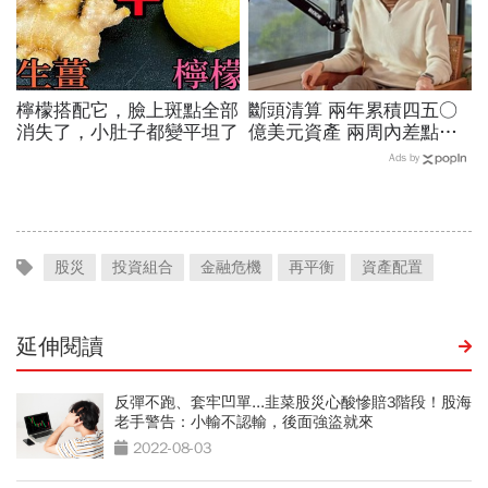
檸檬搭配它，臉上斑點全部
斷頭清算 兩年累積四五○
消失了，小肚子都變平坦了
億美元資產 兩周內差點全
爆倉 華爾街少年股神四倍
Ads by
速慘賠啟示
股災
投資組合
金融危機
再平衡
資產配置
延伸閱讀
反彈不跑、套牢凹單...韭菜股災心酸慘賠3階段！股海
老手警告：小輸不認輸，後面強盜就來
2022-08-03