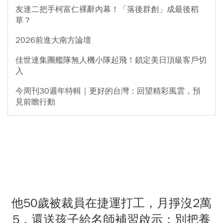
友達二把手柯富仁裸辭內幕！「落後群創」成最後稻
草？
2026前進大南方論壇
佳世達集團艦隊無人機小隊起飛！鎖定美日頂級客戶切
入
今周刊30週年特輯｜更好的台灣：回望精彩風雲，預
見前瞻行動
他50歲被裁員在捷運打工，月掙沒2萬
5，還送孩子給名師補習啟示：別把養