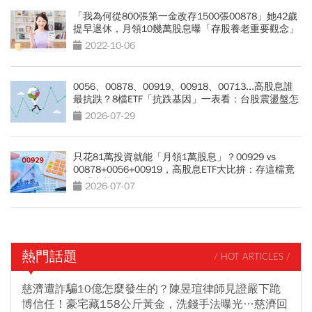
「我為何從800張第一金改存1500張00878」她42歲
提早退休，月領10幾萬股息曝「存股養老重要觀念」
2022-10-06
0056、00878、00919、00918、00713...高股息誰
最抗跌？8檔ETF「抗跌基因」一表看：台股震盪盤怎
麼買？
2026-07-29
只花81萬投資就能「月領1萬股息」？00929 vs
00878+0056+00919，高股息ETF大比拚：存這檔竟
能「少花30萬本金」
2026-07-07
熱門話題
/ HOT ARTICLES /
慈濟遭詐騙10億怎麼發生的？陳昱瑄律師見證嚴下跪
博信任！豪宅藏158公斤黃金，洗錢手法曝光…慈濟回