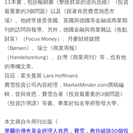
11本書，包括暢銷書《擊敗群眾的逆向思維》《投資
最重要的3個問題》以及《跟著肯恩費雪洞悉市
場》。他經常接受美國、英國與德國等金融或商業期
刊的訪問與報導。另外，德國金融與商業雜誌《焦點
財富》（Focus Money）、丹麥財經媒體
《Børsen》、瑞士《商業周報》
（Handelszeitung）、台灣《商業周刊》等，也有他
的專欄文章。
菈菈．霍夫曼斯 Lara Hoffmans
費雪投資公司內容經理，MarketMinder.com撰稿編
輯，曾與肯恩．費雪合著《投資最重要的3個問題》
《投資詐彈課》等書。畢業於知名學府聖母大學。
本文摘自今周刊出版《
華爾街傳奇基金經理人肯恩．費雪，教你破除50個投