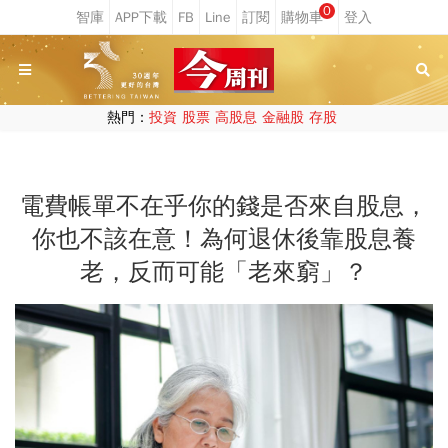
0
熱門：
投資
股票
高股息
金融股
存股
電費帳單不在乎你的錢是否來自股息，
你也不該在意！為何退休後靠股息養
老，反而可能「老來窮」？