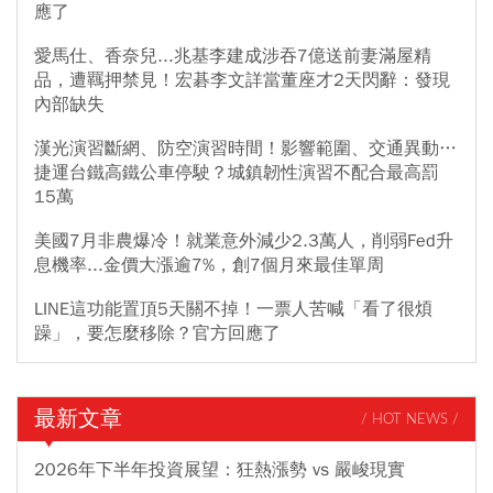
應了
愛馬仕、香奈兒...兆基李建成涉吞7億送前妻滿屋精
品，遭羈押禁見！宏碁李文詳當董座才2天閃辭：發現
內部缺失
漢光演習斷網、防空演習時間！影響範圍、交通異動…
捷運台鐵高鐵公車停駛？城鎮韌性演習不配合最高罰
15萬
美國7月非農爆冷！就業意外減少2.3萬人，削弱Fed升
息機率...金價大漲逾7%，創7個月來最佳單周
LINE這功能置頂5天關不掉！一票人苦喊「看了很煩
躁」，要怎麼移除？官方回應了
最新文章
/ HOT NEWS /
2026年下半年投資展望：狂熱漲勢 vs 嚴峻現實