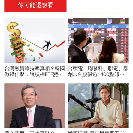
你可能還想看
台灣融資維持率真相？韓國
台積電、聯發科、聯電、群
做錯什麼，讓槓桿ETF變風
創...台股飆逾1400點叩關
暴中心？去槓桿風暴完全拆
45K，V型反轉來了？杜金
解
龍先挑2檔「便當股」