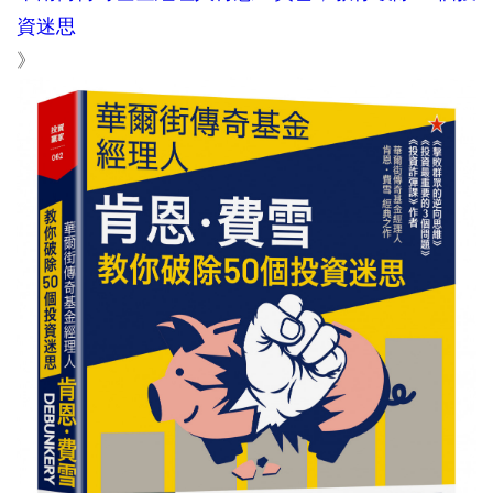
資迷思
》