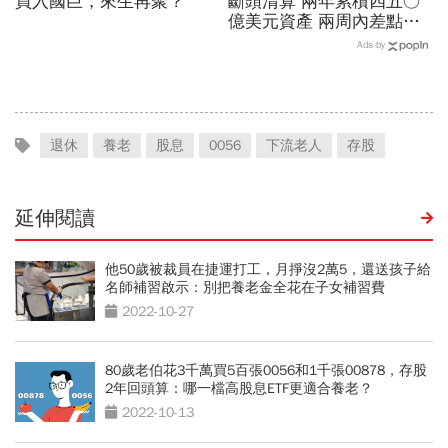
買入國巨，來生再聚？
斷頭清算 兩年累積四五○
億美元資產 兩周內差點全
爆倉 華爾街少年股神四倍
Ads by
速慘賠啟示
退休
養老
股息
0056
下流老人
存股
延伸閱讀
他50歲被裁員在捷運打工，月掙沒2萬5，還送孩子給
名師補習啟示：別把養老金全花在子女補習費
2022-10-27
80歲老伯花3千萬買5百張0056和1千張00878，存股
2年回頭算：哪一檔高股息ETF更適合養老？
2022-10-13