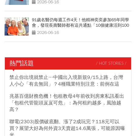
較操？
2026-06-16
91歲名醫仍每週工作4天！他精神奕奕參加65年同學
會，發現長壽醫師都有這共通點「10個健康活到100
歲秘訣」
2026-06-16
熱門話題
/ HOT STORIES /
禁止你出境就禁止…中國出入境新規9/15上路，台灣
人小心「有去無回」？4種職業特別注意：前例在這
兆基百億財務危機！包租教母4年前收到房東私訊看出
「包租代管龍頭岌岌可危」：為何租約越多，風險越
高？
聯電(2303)股價破底翻、漲了2成玩完？118元可以
買？展望大好為何外資3天賣超14.6萬張，可能原因曝
光