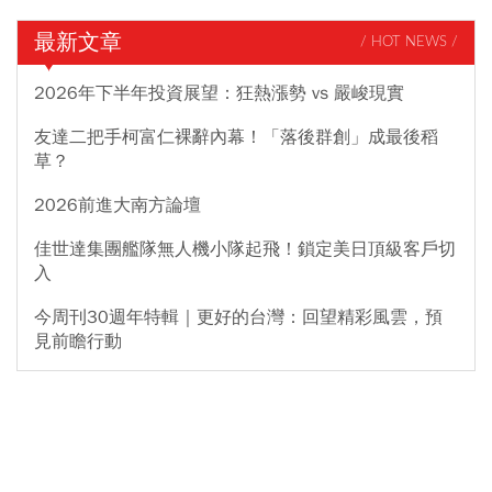
最新文章
/ HOT NEWS /
2026年下半年投資展望：狂熱漲勢 vs 嚴峻現實
友達二把手柯富仁裸辭內幕！「落後群創」成最後稻
草？
2026前進大南方論壇
佳世達集團艦隊無人機小隊起飛！鎖定美日頂級客戶切
入
今周刊30週年特輯｜更好的台灣：回望精彩風雲，預
見前瞻行動