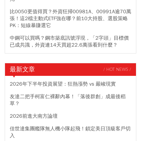
比0050更值得買？外資狂掃00981A、00991A逾70萬
張！這2檔主動式ETF強在哪？前10大持股、選股策略
PK：短線暴賺選它
中鋼可以買嗎？鋼市築底訊號浮現，「2字頭」目標價
已成共識，外資連14天買超22.6萬張看到什麼？
最新文章
/ HOT NEWS /
2026年下半年投資展望：狂熱漲勢 vs 嚴峻現實
友達二把手柯富仁裸辭內幕！「落後群創」成最後稻
草？
2026前進大南方論壇
佳世達集團艦隊無人機小隊起飛！鎖定美日頂級客戶切
入