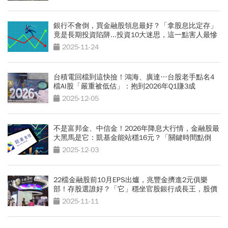
銀行不會倒，買金融股領息最好？「拿股息比定存」
竟是長期投資陷阱...投資10大迷思，這一點害人最慘
2025-11-24
台積電回檔到這快撿！鴻海、廣達…台股老手點名4
檔AI股「嚴重被低估」：抱到2026年Q1賺3成
2025-12-05
不是富邦金、中信金！2026年降息大行情，金融股最
大黑馬是它：凱基金能站穩16元？「關鍵時間點倒
數」
2025-12-03
22檔金融股前10月EPS出爐，兆豐金擠進2元俱樂
部！存股選誰好？「它」穩坐官股銀行成長王，股價
還很甜
2025-11-11