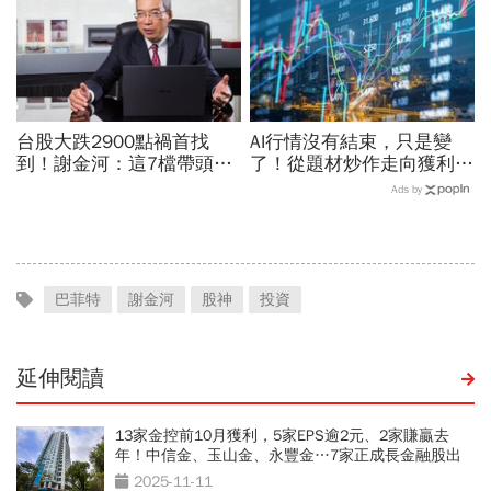
台股大跌2900點禍首找
AI行情沒有結束，只是變
到！謝金河：這7檔帶頭毀
了！從題材炒作走向獲利驗
滅後座力強…國巨
證，防禦型配置成關鍵
Ads by
1220→699元崩4成原因也
曝光
巴菲特
謝金河
股神
投資
延伸閱讀
13家金控前10月獲利，5家EPS逾2元、2家賺贏去
年！中信金、玉山金、永豐金…7家正成長金融股出
列
2025-11-11