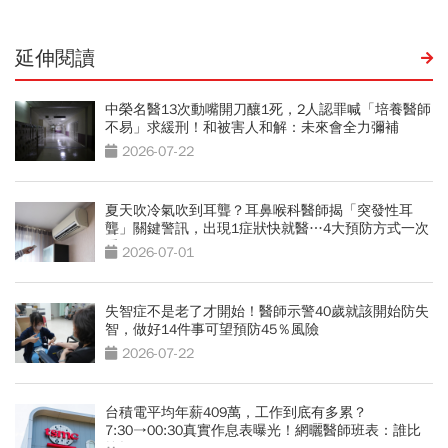
延伸閱讀
中榮名醫13次動嘴開刀釀1死，2人認罪喊「培養醫師
不易」求緩刑！和被害人和解：未來會全力彌補
2026-07-22
夏天吹冷氣吹到耳聾？耳鼻喉科醫師揭「突發性耳
聾」關鍵警訊，出現1症狀快就醫…4大預防方式一次
看
2026-07-01
失智症不是老了才開始！醫師示警40歲就該開始防失
智，做好14件事可望預防45％風險
2026-07-22
台積電平均年薪409萬，工作到底有多累？
7:30→00:30真實作息表曝光！網曬醫師班表：誰比