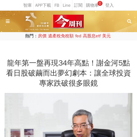
0
熱門：
房價
遺產稅免稅額
fed
高股息etf
美元
龍年第一盤再現34年高點！謝金河5點
看日股破繭而出夢幻劇本：讓全球投資
專家跌破很多眼鏡