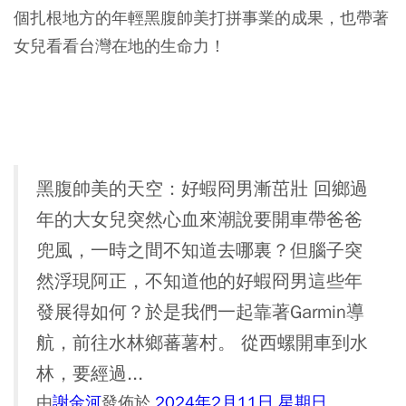
個扎根地方的年輕黑腹帥美打拼事業的成果，也帶著
女兒看看台灣在地的生命力！
黑腹帥美的天空：好蝦冏男漸茁壯 回鄉過
年的大女兒突然心血來潮說要開車帶爸爸
兜風，一時之間不知道去哪裏？但腦子突
然浮現阿正，不知道他的好蝦冏男這些年
發展得如何？於是我們一起靠著Garmin導
航，前往水林鄉蕃薯村。 從西螺開車到水
林，要經過...
由
謝金河
發佈於
2024年2月11日 星期日