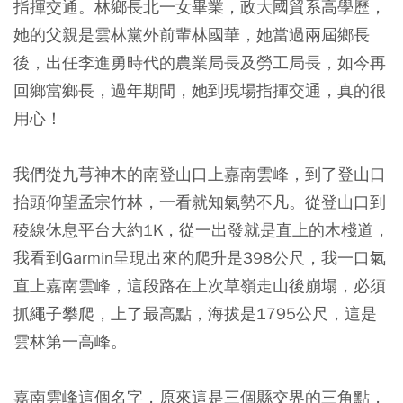
指揮交通。林鄉長北一女畢業，政大國貿系高學歷，
她的父親是雲林黨外前輩林國華，她當過兩屆鄉長
後，出任李進勇時代的農業局長及勞工局長，如今再
回鄉當鄉長，過年期間，她到現場指揮交通，真的很
用心！
我們從九芎神木的南登山口上嘉南雲峰，到了登山口
抬頭仰望孟宗竹林，一看就知氣勢不凡。從登山口到
稜線休息平台大約1K，從一出發就是直上的木棧道，
我看到Garmin呈現出來的爬升是398公尺，我一口氣
直上嘉南雲峰，這段路在上次草嶺走山後崩塌，必須
抓繩子攀爬，上了最高點，海拔是1795公尺，這是
雲林第一高峰。
嘉南雲峰這個名字，原來這是三個縣交界的三角點，