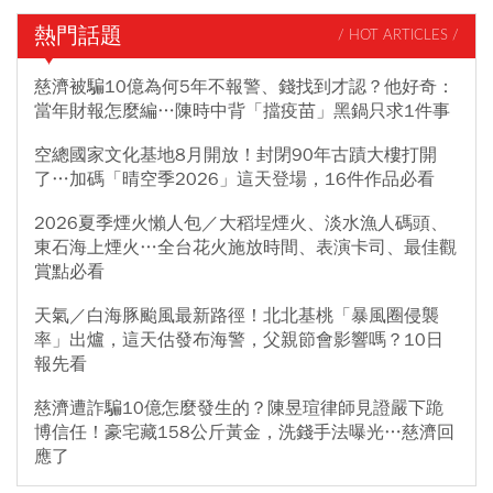
熱門話題
/ HOT ARTICLES /
慈濟被騙10億為何5年不報警、錢找到才認？他好奇：
當年財報怎麼編…陳時中背「擋疫苗」黑鍋只求1件事
空總國家文化基地8月開放！封閉90年古蹟大樓打開
了…加碼「晴空季2026」這天登場，16件作品必看
2026夏季煙火懶人包／大稻埕煙火、淡水漁人碼頭、
東石海上煙火…全台花火施放時間、表演卡司、最佳觀
賞點必看
天氣／白海豚颱風最新路徑！北北基桃「暴風圈侵襲
率」出爐，這天估發布海警，父親節會影響嗎？10日
報先看
慈濟遭詐騙10億怎麼發生的？陳昱瑄律師見證嚴下跪
博信任！豪宅藏158公斤黃金，洗錢手法曝光…慈濟回
應了