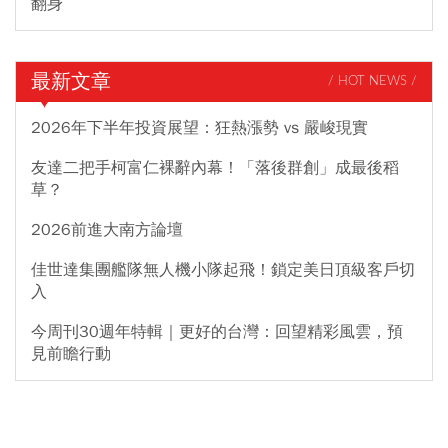
翻身
最新文章
/ HOT NEWS /
2026年下半年投資展望：狂熱漲勢 vs 嚴峻現實
友達二把手柯富仁裸辭內幕！「落後群創」成最後稻
草？
2026前進大南方論壇
佳世達集團艦隊無人機小隊起飛！鎖定美日頂級客戶切
入
今周刊30週年特輯｜更好的台灣：回望精彩風雲，預
見前瞻行動