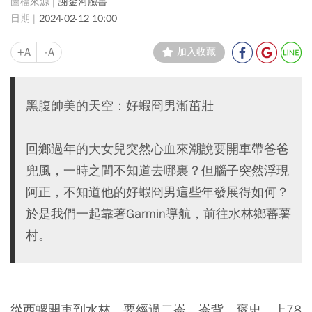
謝金河臉書
2024-02-12 10:00
+A
-A
加入收藏
黑腹帥美的天空：好蝦冏男漸茁壯
回鄉過年的大女兒突然心血來潮說要開車帶爸爸
兜風，一時之間不知道去哪裏？但腦子突然浮現
阿正，不知道他的好蝦冏男這些年發展得如何？
於是我們一起靠著Garmin導航，前往水林鄉蕃薯
村。
從西螺開車到水林，要經過二崙，崙背，褒忠，上78