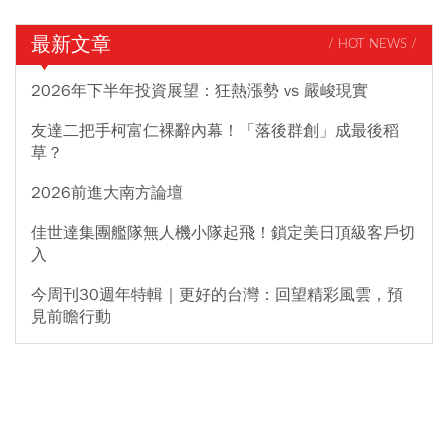
最新文章
/ HOT NEWS /
2026年下半年投資展望：狂熱漲勢 vs 嚴峻現實
友達二把手柯富仁裸辭內幕！「落後群創」成最後稻
草？
2026前進大南方論壇
佳世達集團艦隊無人機小隊起飛！鎖定美日頂級客戶切
入
今周刊30週年特輯｜更好的台灣：回望精彩風雲，預
見前瞻行動