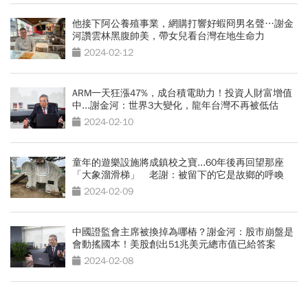
他接下阿公養殖事業，網購打響好蝦冏男名聲…謝金
河讚雲林黑腹帥美，帶女兒看台灣在地生命力
2024-02-12
ARM一天狂漲47%，成台積電助力！投資人財富增值
中...謝金河：世界3大變化，龍年台灣不再被低估
2024-02-10
童年的遊樂設施將成鎮校之寶...60年後再回望那座
「大象溜滑梯」 老謝：被留下的它是故鄉的呼喚
2024-02-09
中國證監會主席被換掉為哪樁？謝金河：股市崩盤是
會動搖國本！美股創出51兆美元總市值已給答案
2024-02-08