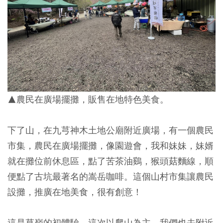
▲農民在廣場擺攤，販售在地特色美食。
下了山，在九芎神木土地公廟附近廣場，有一個農民
市集，農民在廣場擺攤，像園遊會，我和妹妹，妹婿
就在攤位前休息區，點了苦茶油鷄，猴頭菇麵線，順
便點了古坑最著名的嵩岳咖啡。這個山村市集讓農民
設攤，推廣在地美食，很有創意！
這是草嶺的初體驗，這次以爬山為主，我們也去附近