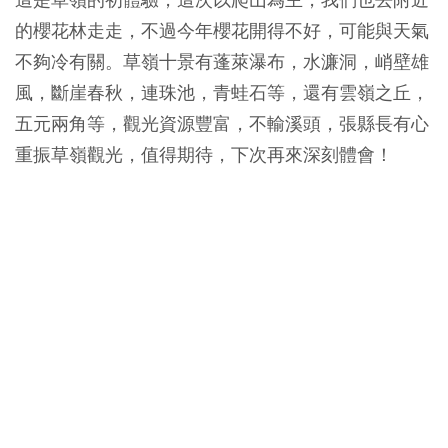
的櫻花林走走，不過今年櫻花開得不好，可能與天氣
不夠冷有關。草嶺十景有蓬萊瀑布，水濂洞，峭壁雄
風，斷崖春秋，連珠池，青蛙石等，還有雲嶺之丘，
五元兩角等，觀光資源豐富，不輸溪頭，張縣長有心
重振草嶺觀光，值得期待，下次再來深刻體會！