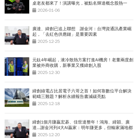
桌老友都來了！演講曝光，被點名輝達概念股熱一
波？
2026-01-06
廣達、緯創已追上聯想 謝金河：台灣資通訊產業崛
起，「去紅色供應鏈」是重要因素
2025-12-25
元鈦4年崛起，液冷散熱方案打進AI機房！老董兩度創
業被外商收購，新事業又獲緯創入股
2025-12-30
緯創綠電占比居電子六哥之首！如何靠數位平台解決
範疇三難題？解析永續報告書減碳亮點
2025-12-18
緯創1個月賺贏宏碁、佳世達整年！鴻海、緯穎、廣
達...謝金河列4大AI贏家：明年賺更多，但輸家滿地都
是
2025-12-20