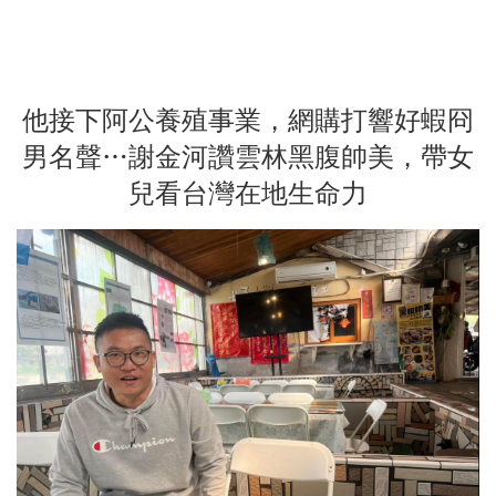
他接下阿公養殖事業，網購打響好蝦冏
男名聲…謝金河讚雲林黑腹帥美，帶女
兒看台灣在地生命力