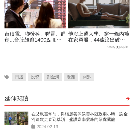
台積電、聯發科、聯電、群
他沒上過大學、穿一條內褲
創...台股飆逾1400點叩關
在家買股，44歲滾出破億
45K，V型反轉來了？杜金
身價：不要當沖、買外匯
Ads by
龍先挑2檔「便當股」
「害你投資虧錢的7大火
坑」
日股
投資
謝金河
老謝
開盤
延伸閱讀
在父親靈堂前，與張麗善深談雲林縣政兩小時⋯謝金
河這次走春到草嶺，盛讚嘉南雲峰的臥虎藏龍
2024-02-13