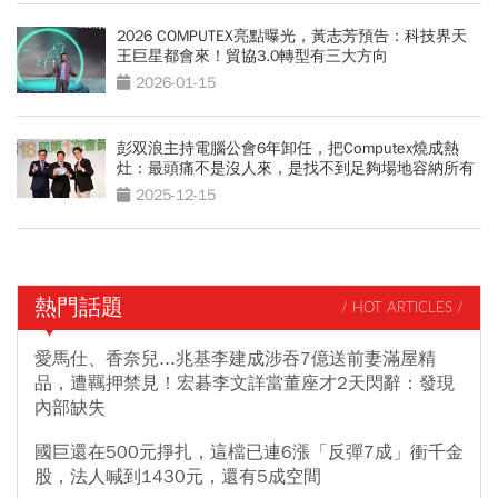
2026 COMPUTEX亮點曝光，黃志芳預告：科技界天
王巨星都會來！貿協3.0轉型有三大方向
2026-01-15
彭双浪主持電腦公會6年卸任，把Computex燒成熱
灶：最頭痛不是沒人來，是找不到足夠場地容納所有
人
2025-12-15
熱門話題
/ HOT ARTICLES /
愛馬仕、香奈兒...兆基李建成涉吞7億送前妻滿屋精
品，遭羈押禁見！宏碁李文詳當董座才2天閃辭：發現
內部缺失
國巨還在500元掙扎，這檔已連6漲「反彈7成」衝千金
股，法人喊到1430元，還有5成空間