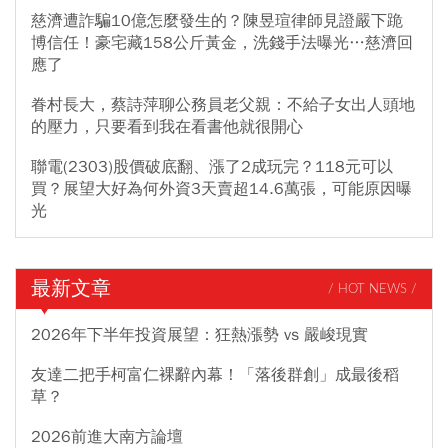
慈濟遭詐騙10億怎麼發生的？陳昱瑄律師見證嚴下跪
博信任！豪宅藏158公斤黃金，洗錢手法曝光…慈濟回
應了
眷村長大，蔡詩萍聊公務員老父親：不給子女出人頭地
的壓力，只要看到我在看書他就很開心
聯電(2303)股價破底翻、漲了2成玩完？118元可以
買？展望大好為何外資3天賣超14.6萬張，可能原因曝
光
最新文章
/ HOT NEWS /
2026年下半年投資展望：狂熱漲勢 vs 嚴峻現實
友達二把手柯富仁裸辭內幕！「落後群創」成最後稻
草？
2026前進大南方論壇