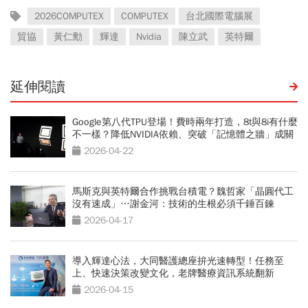
2026COMPUTEX
COMPUTEX
台北國際電腦展
貿協
黃仁勳
輝達
Nvidia
陳立武
英特爾
延伸閱讀
Google第八代TPU登場！費時兩年打造，8t與8i有什麼
不一樣？降低NVIDIA依賴、突破「記憶體之牆」成關
鍵
2026-04-22
馬斯克與英特爾合作挑戰台積電？魏哲家「晶圓代工
沒有速成」…謝金河：技術的生根必須千錘百鍊
2026-04-17
導入輝達心法，大同醫護總座拚光速轉型！任務至
上、快速決策改變文化，老牌醫療資訊系統翻新
2026-04-15