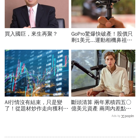
買入國巨，來生再聚？
GoPro驚爆快破產！股價只
剩1美元...運動相機鼻祖為
何摔落神壇？公司曝致命一
擊：記憶體價格太失控
AI行情沒有結束，只是變
斷頭清算 兩年累積四五○
了！從題材炒作走向獲利驗
億美元資產 兩周內差點全
證，防禦型配置成關鍵
爆倉 華爾街少年股神四倍
Ads by
速慘賠啟示