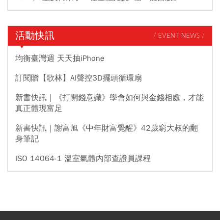
活動快訊
/ EVENT NEWS /
均衡臺灣週 天天抽iPhone
訂閱贈【歌林】AI聲控3D擺頭循環扇
新書快訊｜《打開錢意識》學會如何與金錢相處，才能
真正體現富足
新書快訊｜謝富旭《中年財富覺醒》42歲窮大叔的翻
身筆記
ISO 14064-1 溫室氣體內部查證員課程