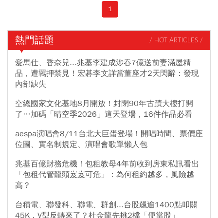
者、風險管理引導者」。黃志芳也預告，2026年台北國際電腦展
1
（COMPUTEX）將盛況可期。他說，今年將首度單獨設置「AI
ROBOTICS（智慧機器人）」專區，也同樣會有大家熟悉的多位科技
界巨星、CEO，出席參與論壇與主題演講。
熱門話題
/ HOT ARTICLES /
愛馬仕、香奈兒...兆基李建成涉吞7億送前妻滿屋精
品，遭羈押禁見！宏碁李文詳當董座才2天閃辭：發現
內部缺失
空總國家文化基地8月開放！封閉90年古蹟大樓打開
了…加碼「晴空季2026」這天登場，16件作品必看
aespa演唱會8/11台北大巨蛋登場！開唱時間、票價座
位圖、實名制規定、演唱會歌單懶人包
兆基百億財務危機！包租教母4年前收到房東私訊看出
「包租代管龍頭岌岌可危」：為何租約越多，風險越
高？
台積電、聯發科、聯電、群創...台股飆逾1400點叩關
45K，V型反轉來了？杜金龍先挑2檔「便當股」