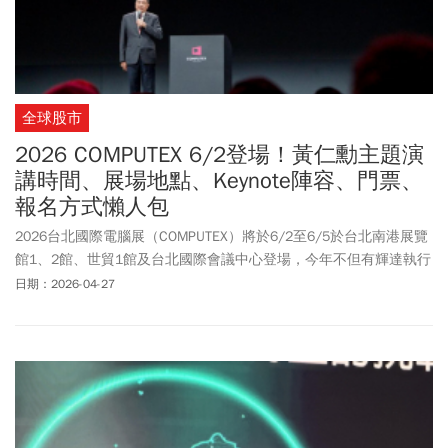
全球股市
2026 COMPUTEX 6/2登場！黃仁勳主題演
講時間、展場地點、Keynote陣容、門票、
報名方式懶人包
2026台北國際電腦展（COMPUTEX）將於6/2至6/5於台北南港展覽
館1、2館、世貿1館及台北國際會議中心登場，今年不但有輝達執行
長黃仁勳，還有高通、Marvell、英特爾、恩智浦等科技大咖發表
日期：2026-04-27
Keynote演講。COMPUTEX 2026年主題是什麼？活動日期時間與地
點？有哪些Keynote演講？展區、主要活動、怎麼報名，《今周刊》
彙整一文讓讀者快速掌握。