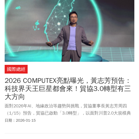
國際總經
2026 COMPUTEX亮點曝光，黃志芳預告：
科技界天王巨星都會來！貿協3.0轉型有三
大方向
面對2026年AI、地緣政治等趨勢與挑戰，貿協董事長黃志芳周四
（1/15）預告，貿協已啟動「3.0轉型」，以面對川普2.0大規模典
範轉移時代。黃志芳說明，「貿協3.0」轉型三大方向，包括要成為
日期：2026-01-15
「全球戰略情報與供應鏈韌性協調中心」、「情報、資本、貿易三
位一體的戰略執行機構」以及「經貿決策智庫、數位生態系統營運