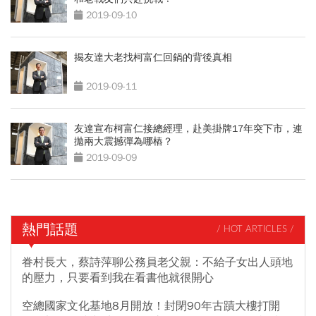
2019-09-10
揭友達大老找柯富仁回鍋的背後真相
2019-09-11
友達宣布柯富仁接總經理，赴美掛牌17年突下市，連
拋兩大震撼彈為哪樁？
2019-09-09
熱門話題
/ HOT ARTICLES /
眷村長大，蔡詩萍聊公務員老父親：不給子女出人頭地
的壓力，只要看到我在看書他就很開心
空總國家文化基地8月開放！封閉90年古蹟大樓打開