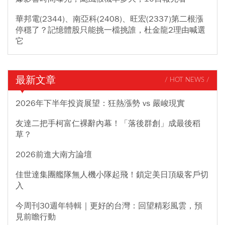
華邦電(2344)、南亞科(2408)、旺宏(2337)第二根漲
停穩了？記憶體股只能挑一檔挑誰，杜金龍2理由喊選
它
最新文章
/ HOT NEWS /
2026年下半年投資展望：狂熱漲勢 vs 嚴峻現實
友達二把手柯富仁裸辭內幕！「落後群創」成最後稻
草？
2026前進大南方論壇
佳世達集團艦隊無人機小隊起飛！鎖定美日頂級客戶切
入
今周刊30週年特輯｜更好的台灣：回望精彩風雲，預
見前瞻行動