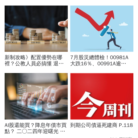
新制攻略》配置優勢在哪
7月股災總體檢！00981A
裡？公教人員必搞懂 退撫
大跌16％、00991A逾
自選投資上路 拼搭選擇有
20％...主動ETF還能抱？林
門道
奇芬選股教戰：為何不能單
看報酬率
AI股還能買？降息年債市買
到期公司債逼死建商 P.118
點？ 二○二四年迎曙光 四
大最強基金操盤手教戰