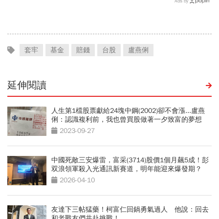
Ads by
套牢
基金
賠錢
台股
盧燕俐
延伸閱讀
人生第1檔股票獻給24塊中鋼(2002)卻不會漲...盧燕
俐：認識複利前，我也曾買股做著一夕致富的夢想
2023-09-27
中國死敵三安爆雷，富采(3714)股價1個月飆5成！彭
双浪領軍殺入光通訊新賽道，明年能迎來爆發期？
2026-04-10
友達下三帖猛藥！柯富仁回鍋勇氣過人 他說：回去
和老戰友們共赴挑戰！