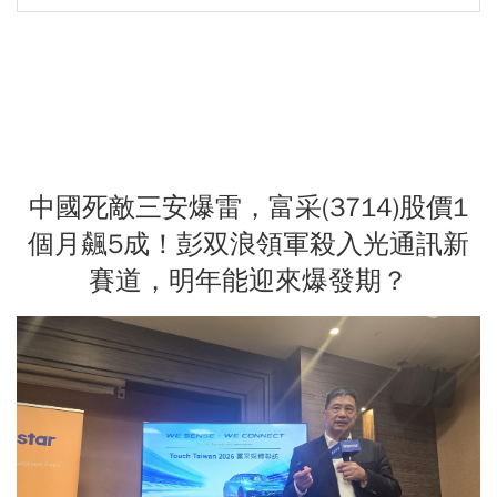
中國死敵三安爆雷，富采(3714)股價1
個月飆5成！彭双浪領軍殺入光通訊新
賽道，明年能迎來爆發期？