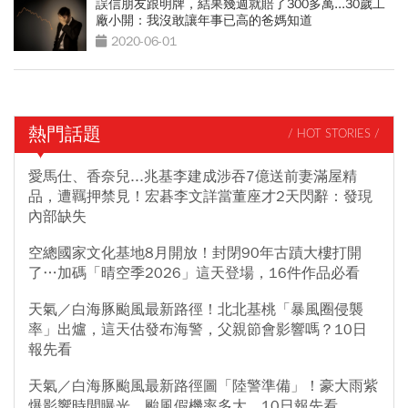
誤信朋友跟明牌，結果幾週就賠了300多萬...30歲工
廠小開：我沒敢讓年事已高的爸媽知道
2020-06-01
熱門話題
/ HOT STORIES /
愛馬仕、香奈兒...兆基李建成涉吞7億送前妻滿屋精
品，遭羈押禁見！宏碁李文詳當董座才2天閃辭：發現
內部缺失
空總國家文化基地8月開放！封閉90年古蹟大樓打開
了…加碼「晴空季2026」這天登場，16件作品必看
天氣／白海豚颱風最新路徑！北北基桃「暴風圈侵襲
率」出爐，這天估發布海警，父親節會影響嗎？10日
報先看
天氣／白海豚颱風最新路徑圖「陸警準備」！豪大雨紫
爆影響時間曝光，颱風假機率多大，10日報先看