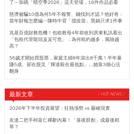
了…加碼「晴空季2026」這天登場，16件作品必看
慈濟被騙10億為何5年不報警、錢找到才認？他好奇：
當年財報怎麼編…陳時中背「擋疫苗」黑鍋只求1件事
兆基百億財務危機！包租教母4年前收到房東私訊看出
「包租代管龍頭岌岌可危」：為何租約越多，風險越
高？
56歲才開始買股票，家庭主婦8年滾出8千萬！半年暴
賺5成、卻在股災「輝達殺在最低點」...她靠3個心法
翻身
最新文章
/ HOT NEWS /
2026年下半年投資展望：狂熱漲勢 vs 嚴峻現實
友達二把手柯富仁裸辭內幕！「落後群創」成最後稻
草？