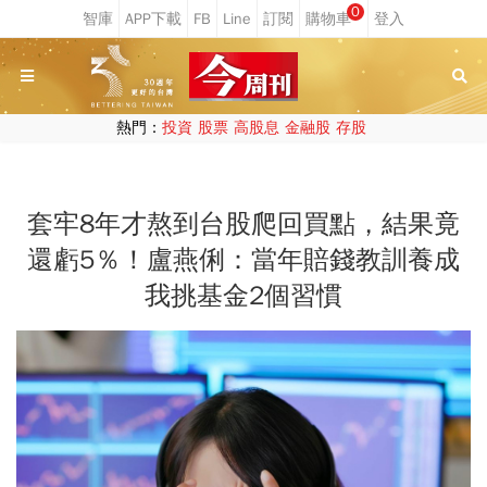
0
熱門：
投資
股票
高股息
金融股
存股
套牢8年才熬到台股爬回買點，結果竟
還虧5％！盧燕俐：當年賠錢教訓養成
我挑基金2個習慣