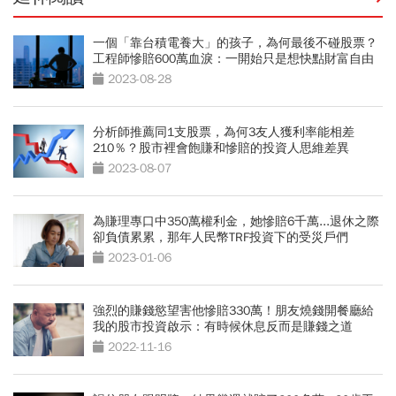
一個「靠台積電養大」的孩子，為何最後不碰股票？
工程師慘賠600萬血淚：一開始只是想快點財富自由
2023-08-28
分析師推薦同1支股票，為何3友人獲利率能相差
210％？股市裡會飽賺和慘賠的投資人思維差異
2023-08-07
為賺理專口中350萬權利金，她慘賠6千萬...退休之際
卻負債累累，那年人民幣TRF投資下的受災戶們
2023-01-06
強烈的賺錢慾望害他慘賠330萬！朋友燒錢開餐廳給
我的股市投資啟示：有時候休息反而是賺錢之道
2022-11-16