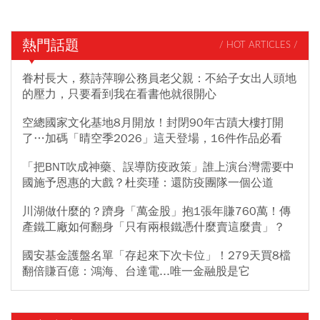
熱門話題
/ HOT ARTICLES /
眷村長大，蔡詩萍聊公務員老父親：不給子女出人頭地
的壓力，只要看到我在看書他就很開心
空總國家文化基地8月開放！封閉90年古蹟大樓打開
了…加碼「晴空季2026」這天登場，16件作品必看
「把BNT吹成神藥、誤導防疫政策」誰上演台灣需要中
國施予恩惠的大戲？杜奕瑾：還防疫團隊一個公道
川湖做什麼的？躋身「萬金股」抱1張年賺760萬！傳
產鐵工廠如何翻身「只有兩根鐵憑什麼賣這麼貴」？
國安基金護盤名單「存起來下次卡位」！279天買8檔
翻倍賺百億：鴻海、台達電...唯一金融股是它