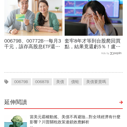
00679B、00772B…每月3
套牢8年才等到台股爬回買
千元，該存高股息ETF還是
點，結果竟還虧5％！盧燕
債券ETF？金融業14年老手
俐：當年賠錢教訓養成我挑
Ads by
傳授1招：安穩領息打造養
基金2習慣
老本
00679B
00687B
美債
債蛙
美債要賣嗎
延伸閱讀
當美元霸權動搖、美債不再避險...對全球經濟有什麼
影響？川普關稅政策連鎖效應解析