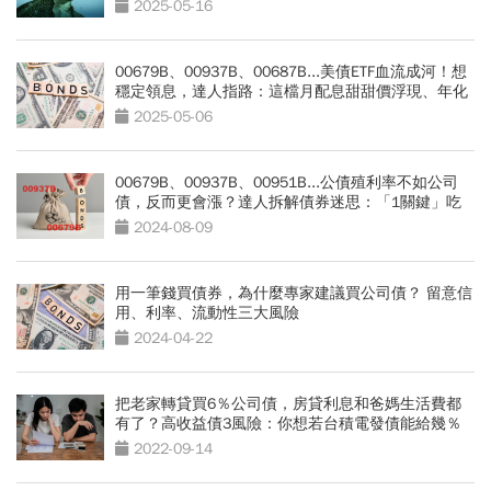
2025-05-16
00679B、00937B、00687B...美債ETF血流成河！想
穩定領息，達人指路：這檔月配息甜甜價浮現、年化
配息率逾7%
2025-05-06
00679B、00937B、00951B...公債殖利率不如公司
債，反而更會漲？達人拆解債券迷思：「1關鍵」吃
掉利差
2024-08-09
用一筆錢買債券，為什麼專家建議買公司債？ 留意信
用、利率、流動性三大風險
2024-04-22
把老家轉貸買6％公司債，房貸利息和爸媽生活費都
有了？高收益債3風險：你想若台積電發債能給幾％
2022-09-14