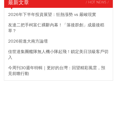
最新文章
/ HOT NEWS /
2026年下半年投資展望：狂熱漲勢 vs 嚴峻現實
友達二把手柯富仁裸辭內幕！「落後群創」成最後稻
草？
2026前進大南方論壇
佳世達集團艦隊無人機小隊起飛！鎖定美日頂級客戶切
入
今周刊30週年特輯｜更好的台灣：回望精彩風雲，預
見前瞻行動