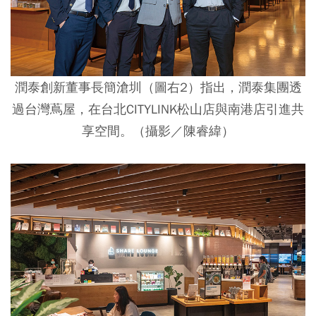
潤泰創新董事長簡滄圳（圖右2）指出，潤泰集團透
過台灣蔦屋，在台北CITYLINK松山店與南港店引進共
享空間。（攝影／陳睿緯）