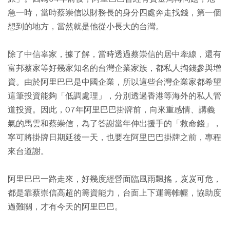
急一時，當時蔡崇信以財務長的身分四處奔走找錢，第一個
想到的地方，當然就是他從小長大的台灣。
除了中信辜家，據了解，當時透過蔡崇信的居中牽線，還有
富邦蔡家等好幾家知名的台灣企業家族，都私人掏錢參與增
資。由於阿里巴巴是中國企業，所以這些台灣企業家都希望
這筆投資能夠「低調處理」，分別透過香港等海外的私人管
道投資。因此，07年阿里巴巴掛牌前，向來重感情、講義
氣的馬雲和蔡崇信，為了答謝當年伸出援手的「救命錢」，
寧可將掛牌日期延後一天，也要在阿里巴巴掛牌之前，專程
來台道謝。
阿里巴巴一路走來，好幾度經營面臨風雨飄搖，岌岌可危，
都是靠蔡崇信高超的籌資能力，台面上下運籌帷幄，協助度
過難關，才有今天的阿里巴巴。