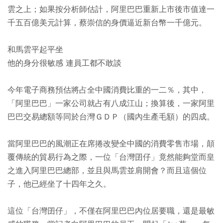
雲之上；如果按分析師估計，阿里巴巴重新上市後市值達一
千五百億美元計算，蔡崇信的身價逼近新台幣一千億元。
和馬雲平起平坐
他的身分很敏感 連員工都不敢談
今年電子商務預估將占全中國消費比重的一二％，其中，
「阿里巴巴」一家公司就占有八成江山；換算後，一家阿里
巴巴交易總額等同於台灣ＧＤＰ（國內生產毛額）的四成。
當阿里巴巴的風潮正在席捲改變全中國的消費零售市場，顛
覆傳統的貿易行為之際，一位「台灣囝仔」竟然能夠堂而皇
之進入阿里巴巴總部，並且與馬雲並肩開會？而且這個位
子，他已經坐了十四年之久。
這位「台灣囝仔」，不僅在阿里巴巴內位居要職，還是最敏