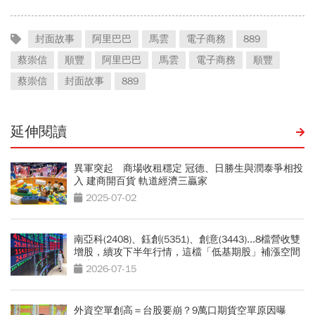
封面故事
阿里巴巴
馬雲
電子商務
889
蔡崇信
順豐
阿里巴巴
馬雲
電子商務
順豐
蔡崇信
封面故事
889
延伸閱讀
異軍突起 商場收租穩定 冠德、日勝生與潤泰爭相投
入 建商開百貨 軌道經濟三贏家
2025-07-02
南亞科(2408)、鈺創(5351)、創意(3443)...8檔營收雙
增股，續攻下半年行情，這檔「低基期股」補漲空間
最大
2026-07-15
外資空單創高＝台股要崩？9萬口期貨空單原因曝