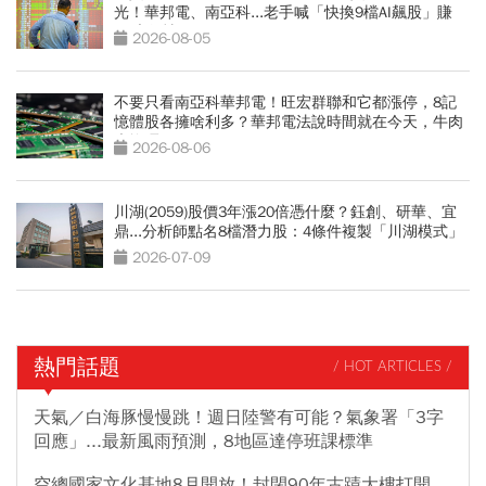
光！華邦電、南亞科...老手喊「快換9檔AI飆股」賺
Q3大行情
2026-08-05
不要只看南亞科華邦電！旺宏群聯和它都漲停，8記
憶體股各擁啥利多？華邦電法說時間就在今天，牛肉
大塊嗎
2026-08-06
川湖(2059)股價3年漲20倍憑什麼？鈺創、研華、宜
鼎...分析師點名8檔潛力股：4條件複製「川湖模式」
2026-07-09
熱門話題
/ HOT ARTICLES /
天氣／白海豚慢慢跳！週日陸警有可能？氣象署「3字
回應」...最新風雨預測，8地區達停班課標準
空總國家文化基地8月開放！封閉90年古蹟大樓打開