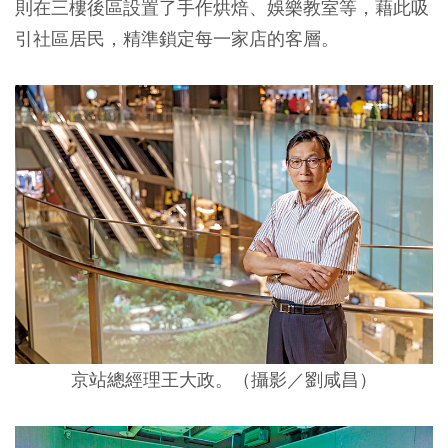
則在三樓後區設置了手作烘焙、娛樂教室等，藉此吸
引社區居民，精準鎖定每一家店的客層。
京站總經理王大政。（攝影／劉咸昌）