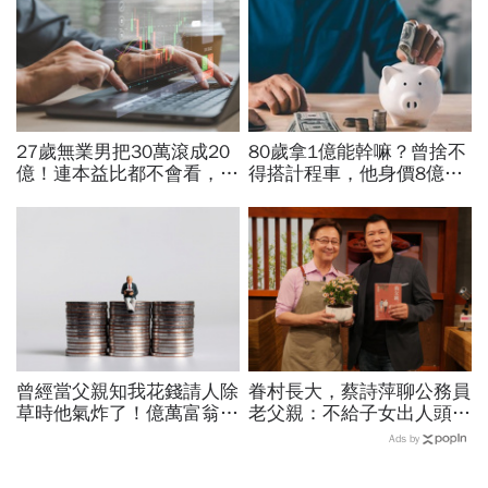
27歲無業男把30萬滾成20
80歲拿1億能幹嘛？曾捨不
億！連本益比都不會看，氣
得搭計程車，他身價8億後
死一堆金融專家…財產5年
醒悟「40~60歲是花錢黃金
翻1萬倍的秘訣「年輕又
期」：這3件事花錢別手軟
窮」
曾經當父親知我花錢請人除
眷村長大，蔡詩萍聊公務員
草時他氣炸了！億萬富翁談
老父親：不給子女出人頭地
致富思維：為何那些聰明又
的壓力，只要看到我在看書
Ads by
能幹的人無法賺大錢？
他就很開心