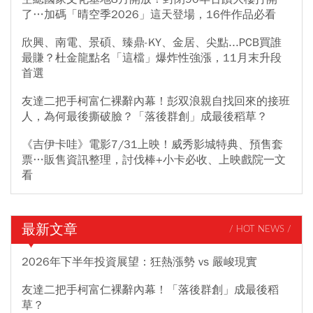
了…加碼「晴空季2026」這天登場，16件作品必看
欣興、南電、景碩、臻鼎-KY、金居、尖點...PCB買誰
最賺？杜金龍點名「這檔」爆炸性強漲，11月末升段
首選
友達二把手柯富仁裸辭內幕！彭双浪親自找回來的接班
人，為何最後撕破臉？「落後群創」成最後稻草？
《吉伊卡哇》電影7/31上映！威秀影城特典、預售套
票…販售資訊整理，討伐棒+小卡必收、上映戲院一文
看
最新文章
/ HOT NEWS /
2026年下半年投資展望：狂熱漲勢 vs 嚴峻現實
友達二把手柯富仁裸辭內幕！「落後群創」成最後稻
草？