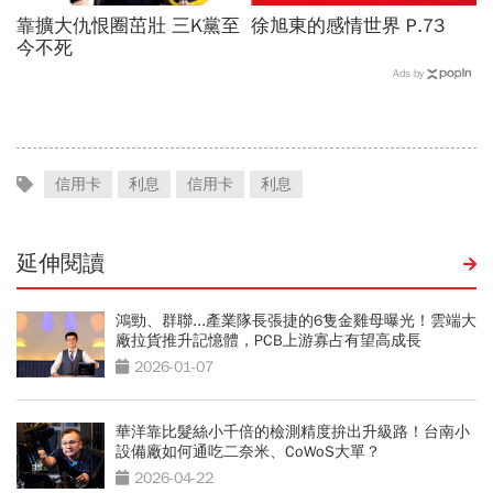
靠擴大仇恨圈茁壯 三K黨至
徐旭東的感情世界 P.73
今不死
Ads by
信用卡
利息
信用卡
利息
延伸閱讀
鴻勁、群聯...產業隊長張捷的6隻金雞母曝光！雲端大
廠拉貨推升記憶體，PCB上游寡占有望高成長
2026-01-07
華洋靠比髮絲小千倍的檢測精度拚出升級路！台南小
設備廠如何通吃二奈米、CoWoS大單？
2026-04-22