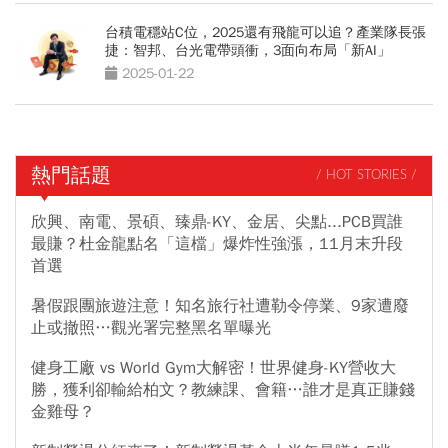
台積電穩站C位，2025還有飛龍可以追？產業隊長張
捷：智邦、台光電帶頭衝，3面向布局「新AI」
2025-01-22
熱門話題
/ HOT STORIES /
欣興、南電、景碩、臻鼎-KY、金居、尖點...PCB買誰
最賺？杜金龍點名「這檔」爆炸性強漲，11月末升段
首選
暑假跟團旅遊注意！知名旅行社遭勒令停業、9家遭廢
止或撤照…觀光署完整黑名單曝光
健身工廠 vs World Gym大解密！世界健身-KY營收大
勝，獲利卻輸給柏文？教練課、會籍…誰才是真正賺錢
金雞母？