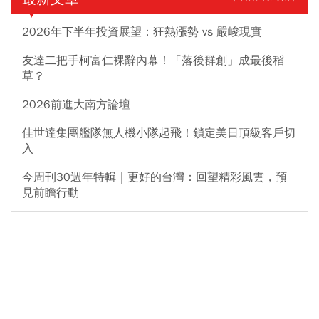
2026年下半年投資展望：狂熱漲勢 vs 嚴峻現實
友達二把手柯富仁裸辭內幕！「落後群創」成最後稻
草？
2026前進大南方論壇
佳世達集團艦隊無人機小隊起飛！鎖定美日頂級客戶切
入
今周刊30週年特輯｜更好的台灣：回望精彩風雲，預
見前瞻行動