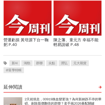
新AI
鴻勁
群聯
尖點
潤弘
元大期貨
@富學特輯
延伸閱讀
2天就填息，00919換血變更強？為何新納跌不停的華
碩、剔除股價翻倍的群聯？老手揭2026暴配關鍵