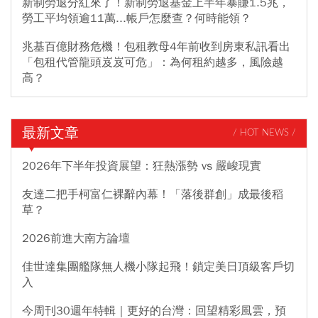
新制勞退分紅來了！新制勞退基金上半年暴賺1.5兆，
勞工平均領逾11萬...帳戶怎麼查？何時能領？
兆基百億財務危機！包租教母4年前收到房東私訊看出
「包租代管龍頭岌岌可危」：為何租約越多，風險越
高？
最新文章
/ HOT NEWS /
2026年下半年投資展望：狂熱漲勢 vs 嚴峻現實
友達二把手柯富仁裸辭內幕！「落後群創」成最後稻
草？
2026前進大南方論壇
佳世達集團艦隊無人機小隊起飛！鎖定美日頂級客戶切
入
今周刊30週年特輯｜更好的台灣：回望精彩風雲，預