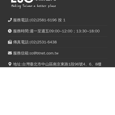
服務電話:(02)2581-6196 按 1
服務時間:週一至週五09:00~12:00；13:30~18:00
傳真電話:(02)2531-6438
服務信箱:cc@btnet.com.tw
地址:台灣臺北市中山區南京東路1段96號4、6、8樓
榮獲金鼎獎特惠！每期27.8元起，8/31止！
友達二把手柯富仁裸辭內幕！彭双浪親自找回來
早餐吃可頌、拿鐵傷心臟？心臟科名醫堅
的接班人，為何最後撕破臉？「落後群創」成最
持20年、早上9點前不做「5件事」：喝咖
後稻草？
啡前先喝「這1杯」更護心
今周文化事業(股)公司 統編：12973387