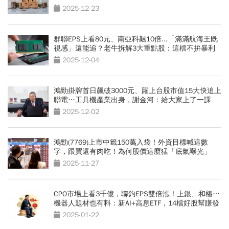
2025-12-23
群聯EPS上看80元、南亞科飆10倍...「滿滿航海王既
視感」還能追？老牛拆解3大重點股：這檔不拚暴利
穩穩賺
2025-12-04
鴻勁掛牌首日飆破3000元、躍上台股市值15大快追上
聯電…工具機產業出身，謝金河：給大家上了一課
2025-12-02
鴻勁(7769)上市中籤150萬入袋！外資目標喊這數
字，跟買還有肉吃！為何股價這麼猛「底氣曝光」
2025-11-27
CPO市場上看3千億，聯鈞EPS雙倍漲！上銀、和樁…
機器人題材也有料：新AI+高息ETF，14檔好股幫賺發
財金
2025-01-22