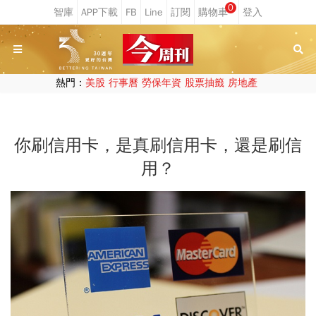
0
熱門：
美股
行事曆
勞保年資
股票抽籤
房地產
你刷信用卡，是真刷信用卡，還是刷信
用？