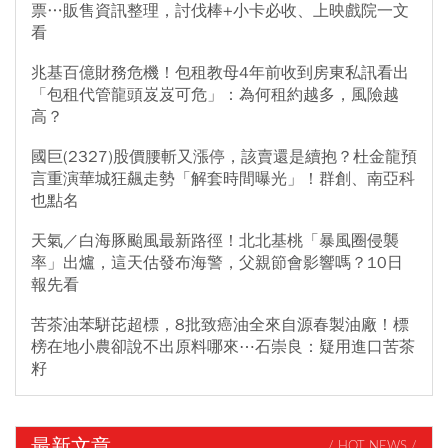
票…販售資訊整理，討伐棒+小卡必收、上映戲院一文
看
兆基百億財務危機！包租教母4年前收到房東私訊看出
「包租代管龍頭岌岌可危」：為何租約越多，風險越
高？
國巨(2327)股價腰斬又漲停，該賣還是續抱？杜金龍預
言重演華城狂飆走勢「解套時間曝光」！群創、南亞科
也點名
天氣／白海豚颱風最新路徑！北北基桃「暴風圈侵襲
率」出爐，這天估發布海警，父親節會影響嗎？10日
報先看
苦茶油苯駢芘超標，8批致癌油全來自源春製油廠！標
榜在地小農卻說不出原料哪來⋯石崇良：疑用進口苦茶
籽
最新文章
/ HOT NEWS /