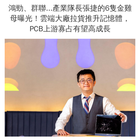
鴻勁、群聯...產業隊長張捷的6隻金雞
母曝光！雲端大廠拉貨推升記憶體，
PCB上游寡占有望高成長