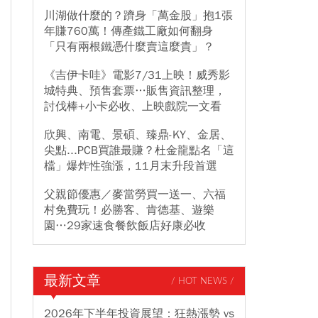
川湖做什麼的？躋身「萬金股」抱1張
年賺760萬！傳產鐵工廠如何翻身
「只有兩根鐵憑什麼賣這麼貴」？
《吉伊卡哇》電影7/31上映！威秀影
城特典、預售套票…販售資訊整理，
討伐棒+小卡必收、上映戲院一文看
欣興、南電、景碩、臻鼎-KY、金居、
尖點...PCB買誰最賺？杜金龍點名「這
檔」爆炸性強漲，11月末升段首選
父親節優惠／麥當勞買一送一、六福
村免費玩！必勝客、肯德基、遊樂
園…29家速食餐飲飯店好康必收
最新文章
/ HOT NEWS /
2026年下半年投資展望：狂熱漲勢 vs