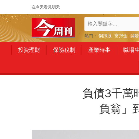
在今天看見明天
熱門：
鋼鐵股
富邦金
開發
投資理財
保險稅制
產業時事
職場
負債3千萬
負翁」