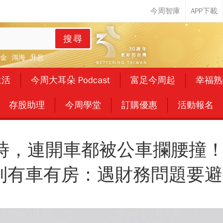
搜尋
金
鴻海
升息
生活
今周大耳朵 Podcast
富足今周起
幸福熟
存股助理
今周學堂
訂購優惠
活動報名
時，連開車都被公車攔腰撞
到有車有房：遇財務問題要避