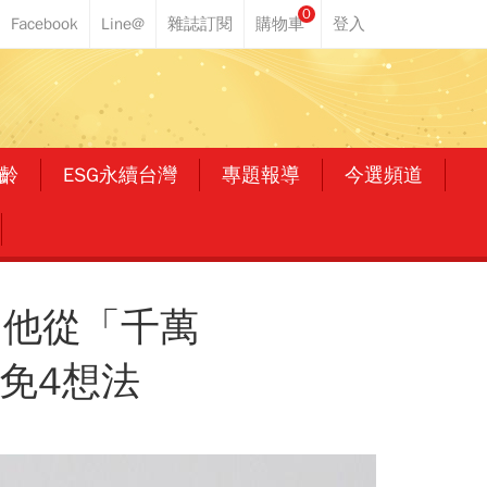
0
齡
ESG永續台灣
專題報導
今選頻道
！他從「千萬
免4想法