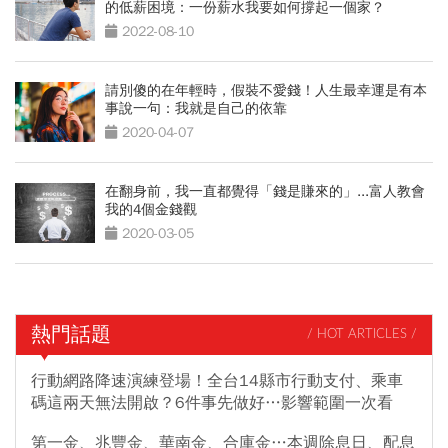
的低薪困境：一份薪水我要如何撐起一個家？
2022-08-10
請別傻的在年輕時，假裝不愛錢！人生最幸運是有本
事說一句：我就是自己的依靠
2020-04-07
在翻身前，我一直都覺得「錢是賺來的」...富人教會
我的4個金錢觀
2020-03-05
熱門話題
/ HOT ARTICLES /
行動網路降速演練登場！全台14縣市行動支付、乘車
碼這兩天無法開啟？6件事先做好…影響範圍一次看
第一金、兆豐金、華南金、合庫金…本週除息日、配息