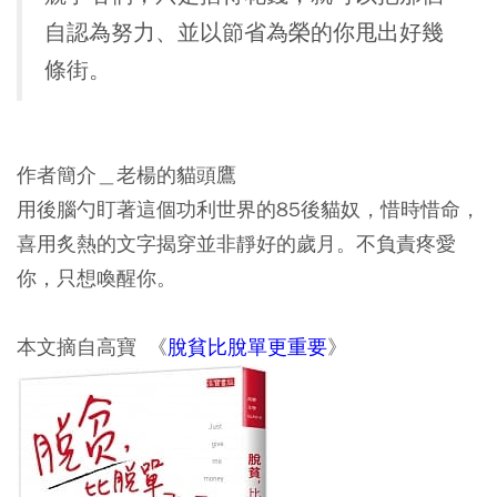
自認為努力、並以節省為榮的你甩出好幾
條街。
作者簡介＿老楊的貓頭鷹
用後腦勺盯著這個功利世界的85後貓奴，惜時惜命，
喜用炙熱的文字揭穿並非靜好的歲月。不負責疼愛
你，只想喚醒你。
本文摘自高寶 《
脫貧比脫單更重要
》