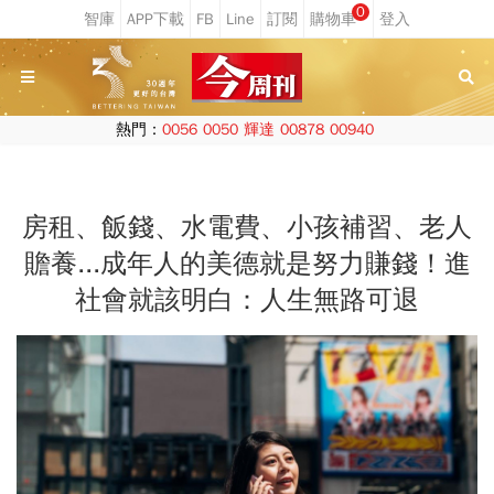
0
熱門：
0056
0050
輝達
00878
00940
房租、飯錢、水電費、小孩補習、老人
贍養...成年人的美德就是努力賺錢！進
社會就該明白：人生無路可退