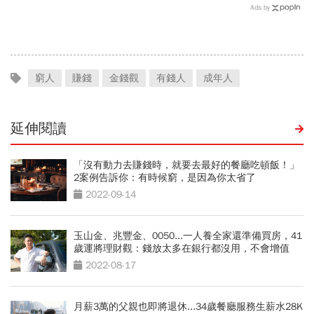
校、每月5萬學費掏空存
我認識的有錢人100%都靠
Ads by
款：賺再多都可能被三座大
「它」致富
山壓垮
窮人
賺錢
金錢觀
有錢人
成年人
延伸閱讀
「沒有動力去賺錢時，就要去最好的餐廳吃頓飯！」
2案例告訴你：有時候窮，是因為你太省了
2022-09-14
玉山金、兆豐金、0050...一人養全家還準備買房，41
歲運將理財觀：錢放太多在銀行都沒用，不會增值
2022-08-17
月薪3萬的父親也即將退休...34歲餐廳服務生薪水28K