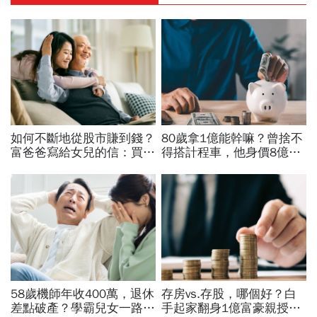
如何不斷地從股市賺到錢？
80歲拿1億能幹嘛？曾捨不
富爸爸寫給女兒的信：買股
得搭計程車，他身價8億後
票，一生不能踩的3條紅線
醒悟「40~60歲是花錢黃金
期」：這3件事花錢別手軟
58歲機師年收400萬，退休
存房vs.存股，哪個好？白
差點破產？學霸兒女一路私
手起家翻身1億富豪親授：