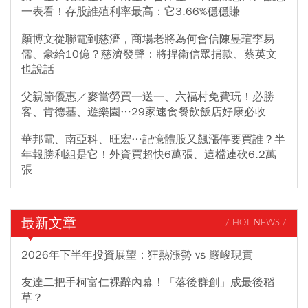
一表看！存股誰殖利率最高：它3.66%穩穩賺
顏博文從聯電到慈濟，商場老將為何會信陳昱瑄李易
儒、豪給10億？慈濟發聲：將捍衛信眾捐款、蔡英文
也說話
父親節優惠／麥當勞買一送一、六福村免費玩！必勝
客、肯德基、遊樂園…29家速食餐飲飯店好康必收
華邦電、南亞科、旺宏…記憶體股又飆漲停要買誰？半
年報勝利組是它！外資買超快6萬張、這檔連砍6.2萬
張
最新文章
/ HOT NEWS /
2026年下半年投資展望：狂熱漲勢 vs 嚴峻現實
友達二把手柯富仁裸辭內幕！「落後群創」成最後稻
草？