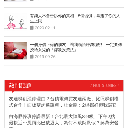
有錢人不會告訴你的真相：5個習慣，暴露了你的人
生上限
2020-02-11
一個身價上億的朋友，讓我領悟賺錢秘密：一定要傳
授給女兒的「嫁妝投資法」
2019-09-26
熱門話題
/ HOT STORIES /
友達群創漲停理由？台積電傳買友達兩廠、比照群創模
式合作！面板雙虎選誰買，杜金龍：2檔都好但我選它
白海豚停班停課最新！台北最大陣風8-9級、下午2點
最接近…風雨比巴威還大，為何不放颱風假？蔣萬安發